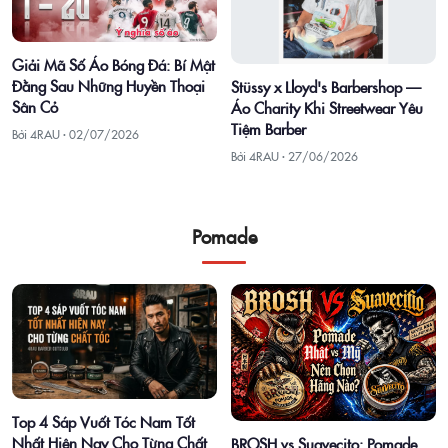
Giải Mã Số Áo Bóng Đá: Bí Mật
Đằng Sau Những Huyền Thoại
Stüssy x Lloyd's Barbershop —
Sân Cỏ
Áo Charity Khi Streetwear Yêu
Tiệm Barber
Bởi 4RAU ·
02/07/2026
Bởi 4RAU ·
27/06/2026
Pomade
Top 4 Sáp Vuốt Tóc Nam Tốt
Nhất Hiện Nay Cho Từng Chất
BROSH vs Suavecito: Pomade