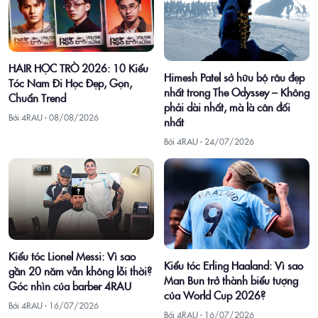
HAIR HỌC TRÒ 2026: 10 Kiểu
Himesh Patel sở hữu bộ râu đẹp
Tóc Nam Đi Học Đẹp, Gọn,
nhất trong The Odyssey – Không
Chuẩn Trend
phải dài nhất, mà là cân đối
Bởi 4RAU ·
08/08/2026
nhất
Bởi 4RAU ·
24/07/2026
Kiểu tóc Lionel Messi: Vì sao
Kiểu tóc Erling Haaland: Vì sao
gần 20 năm vẫn không lỗi thời?
Man Bun trở thành biểu tượng
Góc nhìn của barber 4RAU
của World Cup 2026?
Bởi 4RAU ·
16/07/2026
Bởi 4RAU ·
16/07/2026