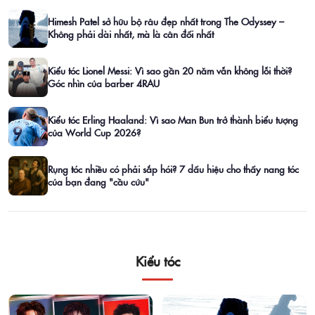
Himesh Patel sở hữu bộ râu đẹp nhất trong The Odyssey –
Không phải dài nhất, mà là cân đối nhất
Kiểu tóc Lionel Messi: Vì sao gần 20 năm vẫn không lỗi thời?
Góc nhìn của barber 4RAU
Kiểu tóc Erling Haaland: Vì sao Man Bun trở thành biểu tượng
của World Cup 2026?
Rụng tóc nhiều có phải sắp hói? 7 dấu hiệu cho thấy nang tóc
của bạn đang "cầu cứu"
Kiểu tóc