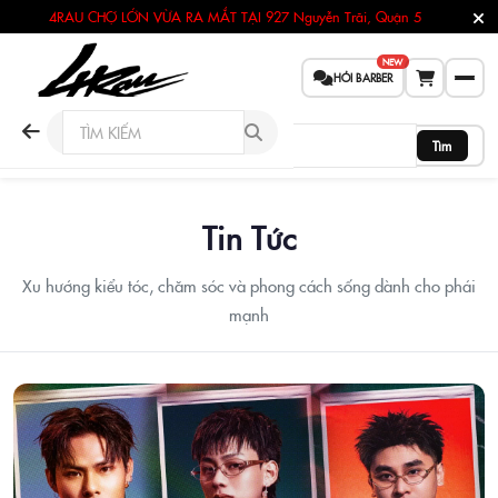
4RAU CHỢ LỚN VỪA RA MẮT TẠI
927 Nguyễn Trãi, Quận 5
NEW
HỎI BARBER
Tìm
Tin Tức
Xu hướng kiểu tóc, chăm sóc và phong cách sống dành cho phái
mạnh