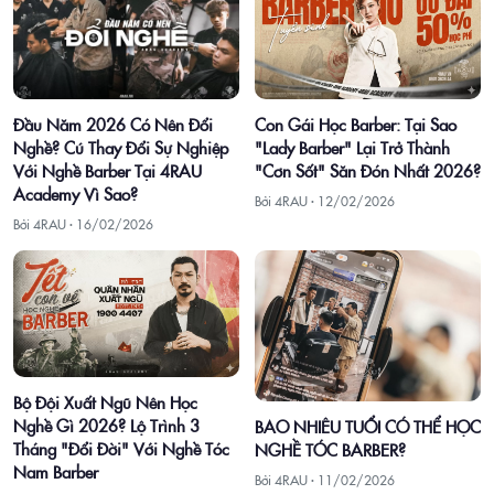
Con Gái Học Barber: Tại Sao
Đầu Năm 2026 Có Nên Đổi
"Lady Barber" Lại Trở Thành
Nghề? Cú Thay Đổi Sự Nghiệp
"Cơn Sốt" Săn Đón Nhất 2026?
Với Nghề Barber Tại 4RAU
Academy Vì Sao?
Bởi 4RAU ·
12/02/2026
Bởi 4RAU ·
16/02/2026
Bộ Đội Xuất Ngũ Nên Học
Nghề Gì 2026? Lộ Trình 3
BAO NHIÊU TUỔI CÓ THỂ HỌC
Tháng "Đổi Đời" Với Nghề Tóc
NGHỀ TÓC BARBER?
Nam Barber
Bởi 4RAU ·
11/02/2026