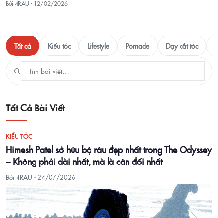
Bởi 4RAU ·
12/02/2026
Tất cả
Kiểu tóc
Lifestyle
Pomade
Dạy cắt tóc
T
Tất Cả Bài Viết
KIỂU TÓC
Himesh Patel sở hữu bộ râu đẹp nhất trong The Odyssey
– Không phải dài nhất, mà là cân đối nhất
Bởi 4RAU ·
24/07/2026