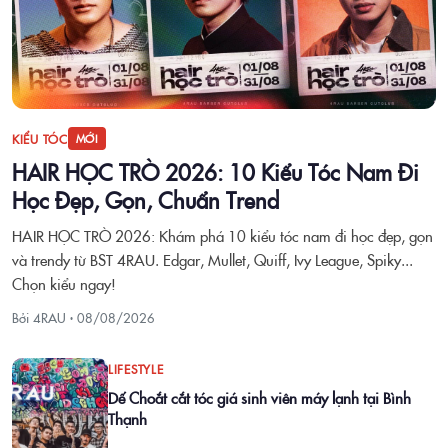
KIỂU TÓC
MỚI
HAIR HỌC TRÒ 2026: 10 Kiểu Tóc Nam Đi
Học Đẹp, Gọn, Chuẩn Trend
HAIR HỌC TRÒ 2026: Khám phá 10 kiểu tóc nam đi học đẹp, gọn
và trendy từ BST 4RAU. Edgar, Mullet, Quiff, Ivy League, Spiky...
Chọn kiểu ngay!
Bởi 4RAU ·
08/08/2026
LIFESTYLE
Dế Choắt cắt tóc giá sinh viên máy lạnh tại Bình
Thạnh