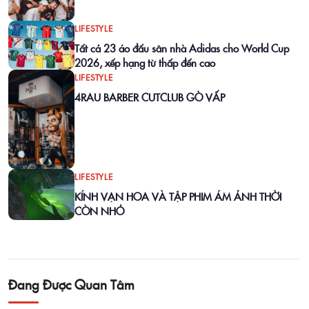
LIFESTYLE
Tất cả 23 áo đấu sân nhà Adidas cho World Cup
2026, xếp hạng từ thấp đến cao
LIFESTYLE
4RAU BARBER CUTCLUB GÒ VẤP
LIFESTYLE
KÍNH VẠN HOA VÀ TẬP PHIM ÁM ẢNH THỜI
CÒN NHỎ
Đang Được Quan Tâm