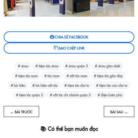
CHIA SẺ FACEBOOK
SAO CHÉP LINK
# 4rau
# tiệm tóc 4rau
# 4rau quận 3
# 4rau gần nhất
# tiệm tóc nam
# tóc nam
# cắt tóc nam
# tiệm tóc gần đây
# hà hiền
# hà hiền cắt tóc
# tiệm tóc chú tư
# tiệm tóc của chú tư
# tiệm tóc quận 3
# cắt tóc chi nhánh quận 3
# điện biên phủ
← BÀI TRƯỚC
BÀI SAU →
📚 Có thể bạn muốn đọc