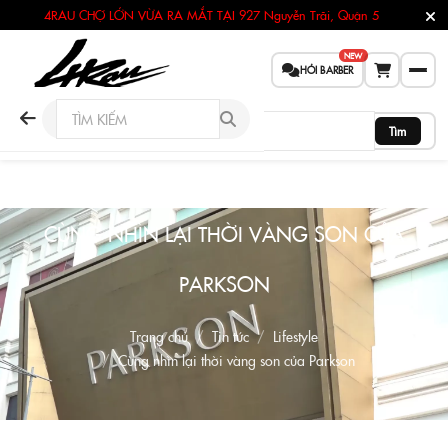
4RAU CHỢ LỚN VỪA RA MẮT TẠI
927 Nguyễn Trãi, Quận 5
NEW
HỎI BARBER
Tìm
CÙNG NHÌN LẠI THỜI VÀNG SON CỦA
PARKSON
Trang chủ
Tin tức
Lifestyle
Cùng nhìn lại thời vàng son của Parkson