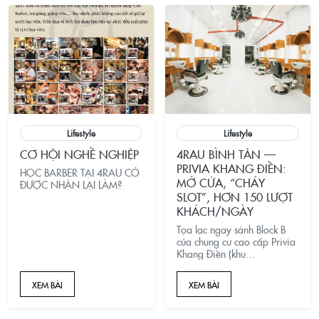
Lifestyle
Lifestyle
CƠ HỘI NGHỀ NGHIỆP
4RAU BÌNH TÂN —
PRIVIA KHANG ĐIỀN:
HỌC BARBER TẠI 4RAU CÓ
MỞ CỬA, “CHÁY
ĐƯỢC NHẬN LẠI LÀM?
SLOT”, HƠN 150 LƯỢT
KHÁCH/NGÀY
Tọa lạc ngay sảnh Block B
của chung cư cao cấp Privia
Khang Điền (khu
B&igrave;nh T&acirc;n cũ),
4RAU ch&iacute;nh thức đưa
XEM BÀI
XEM BÀI
chi nh&aacute;nh
B&igrave;nh T&acirc;n
&ndash; Privia Khang Điền