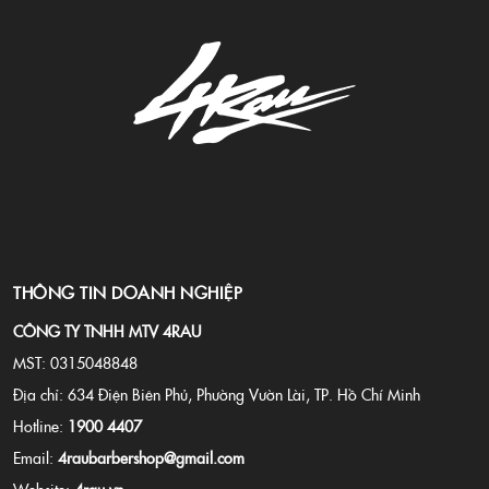
BROSH Clay Fiber, King
Brown Paste.
THÔNG TIN DOANH NGHIỆP
CÔNG TY TNHH MTV 4RAU
MST: 0315048848
Địa chỉ: 634 Điện Biên Phủ, Phường Vườn Lài, TP. Hồ Chí Minh
Hotline:
1900 4407
Email:
4raubarbershop@gmail.com
Website:
4rau.vn