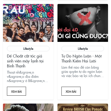
c&ugrave;ng d&ograve;ng
gi&agrave;y Hawkins, nơi
phong c&aacute;ch,
c&aacute; t&iacute;nh
v&agrave; trải nghiệm được
n&acirc;ng cấp to&agrave;n
diện.
Lifestyle
Lifestyle
Dế Choắt cắt tóc giá
Tự Do Ngôn Luận - Một
sinh viên máy lạnh tại
Thanh Kiếm Hai Lưỡi
Bình Thạnh
Làm thế nào để cân bằng
giữa quyền tự do ngôn luận
Thoạt nh&igrave;n
và việc bảo vệ lợi ích chung
v&agrave;o địa điểm
của xã hội?
n&agrave;y ở B&igrave;nh
Thạnh cứ ngỡ l&agrave;
trường mầm non giữ trẻ vậy
XEM BÀI
XEM BÀI
chứ kh&ocirc;ng phải
BarberShop lu&ocirc;n.