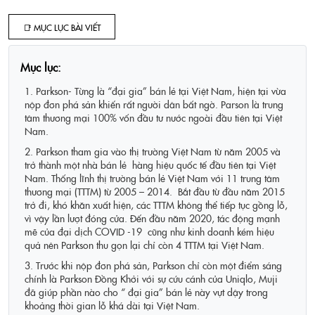
📑 MỤC LỤC BÀI VIẾT
Mục lục:
1. Parkson- Từng là “đại gia” bán lẻ tại Việt Nam, hiện tại vừa
nộp đơn phá sản khiến rất người dân bất ngờ. Parson là trung
tâm thương mại 100% vốn đầu tư nước ngoài đầu tiên tại Việt
Nam.
2. Parkson tham gia vào thị trường Việt Nam từ năm 2005 và
trở thành một nhà bán lẻ hàng hiệu quốc tế đầu tiên tại Việt
Nam. Thống lĩnh thị trường bán lẻ Việt Nam với 11 trung tâm
thương mại (TTTM) từ 2005 – 2014. Bắt đầu từ đầu năm 2015
trở đi, khó khăn xuất hiện, các TTTM không thể tiếp tục gồng lỗ,
vì vậy lần lượt đóng cửa. Đến đầu năm 2020, tác động mạnh
mẽ của đại dịch COVID -19 cũng như kinh doanh kém hiệu
quả nên Parkson thu gọn lại chỉ còn 4 TTTM tại Việt Nam.
3. Trước khi nộp đơn phá sản, Parkson chỉ còn một điểm sáng
chính là Parkson Đồng Khởi với sự cứu cánh của Uniqlo, Muji
đã giúp phần nào cho “ đại gia” bán lẻ này vựt dậy trong
khoảng thời gian lỗ khá dài tại Việt Nam.