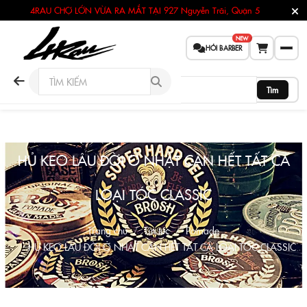
4RAU CHỢ LỚN VỪA RA MẮT TẠI
927 Nguyễn Trãi, Quận 5
NEW
HỎI BARBER
Tìm
HỦ KEO LÂU ĐỜI Ở NHẬT CÂN HẾT TẤT CẢ
LOẠI TÓC CLASSIC
Trang chủ
Tin tức
Pomade
HỦ KEO LÂU ĐỜI Ở NHẬT CÂN HẾT TẤT CẢ LOẠI TÓC CLASSIC