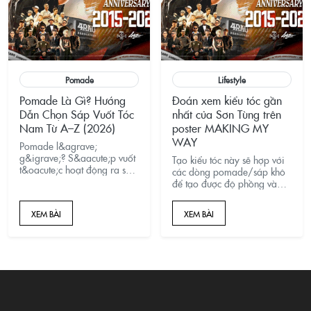
4RAU.vn!
Pomade
Lifestyle
Pomade Là Gì? Hướng
Đoán xem kiểu tóc gần
Dẫn Chọn Sáp Vuốt Tóc
nhất của Sơn Tùng trên
Nam Từ A–Z (2026)
poster MAKING MY
WAY
Pomade l&agrave;
g&igrave;? S&aacute;p vuốt
Tạo kiểu tóc này sẽ hợp với
t&oacute;c hoạt động ra sao
các dòng pomade/sáp khô
v&agrave; bạn n&ecirc;n
để tạo được độ phồng và
chọn loại n&agrave;o
bay bay đó.
ph&ugrave; hợp với
XEM BÀI
XEM BÀI
t&oacute;c m&igrave;nh?
B&agrave;i viết giải
đ&aacute;p to&agrave;n bộ
từ A&ndash;Z &ndash; từ lịch
sử h&igrave;nh
th&agrave;nh, ph&acirc;n
loại th&agrave;nh phần,
c&aacute;ch đọc hold/shine
level đến c&aacute;ch chọn