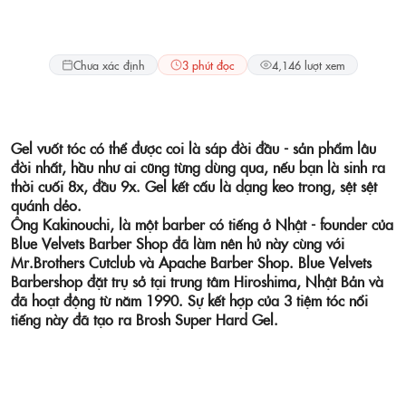
Pomade
Chưa xác định
3 phút đọc
4,146 lượt xem
Gel vuốt tóc có thể được coi là sáp đời đầu - sản phẩm lâu
đời nhất, hầu như ai cũng từng dùng qua, nếu bạn là sinh ra
thời cuối 8x, đầu 9x. Gel kết cấu là dạng keo trong, sệt sệt
quánh dẻo.
Ông
Kakinouchi
, là một barber có tiếng ở Nhật - founder của
Blue Velvets Barber Shop đã làm nên hủ này cùng với
Mr.Brothers Cutclub và Apache Barber Shop.
Blue Velvets
Barbershop đặt trụ sở tại trung tâm Hiroshima, Nhật Bản và
đã hoạt động từ năm 1990.
Sự kết hợp của 3 tiệm tóc nổi
tiếng này đã tạo ra
Brosh Super Hard Gel
.