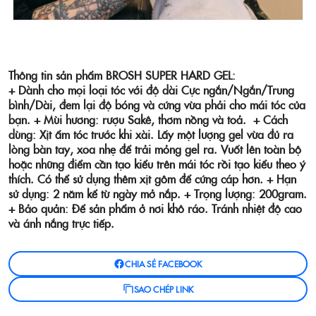
Thông tin sản phẩm BROSH SUPER HARD GEL:
+ Dành cho mọi loại tóc với độ dài Cực ngắn/Ngắn/Trung
bình/Dài, đem lại độ bóng và cứng vừa phải cho mái tóc của
bạn.
+ Mùi hương: rượu Sakê, thơm nồng và toả.
+ Cách
dùng: Xịt ẩm tóc trước khi xài. Lấy một lượng gel vừa đủ ra
lòng bàn tay, xoa nhẹ để trải mỏng gel ra. Vuốt lên toàn bộ
hoặc những điểm cần tạo kiểu trên mái tóc rồi tạo kiểu theo ý
thích. Có thể sử dụng thêm xịt gôm để cứng cáp hơn.
+ Hạn
sử dụng: 2 năm kể từ ngày mở nắp.
+ Trọng lượng: 200gram.
+ Bảo quản: Để sản phẩm ở nơi khô ráo. Tránh nhiệt độ cao
và ánh nắng trực tiếp.
CHIA SẺ FACEBOOK
SAO CHÉP LINK