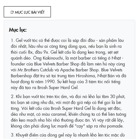
📑 MỤC LỤC BÀI VIẾT
Mục lục:
1. Gel vuốt tóc có thể được coi là sáp đời đầu - sản phẩm lâu
đời nhất, hầu như ai cũng từng dùng qua, nếu bạn là sinh ra
thời cuối 8x, đầu 9x. Gel kết cấu là dạng keo trong, sệt sệt
quánh dẻo. Ông Kakinouchi, là một barber có tiếng ở Nhật -
founder của Blue Velvets Barber Shop đã làm nên hủ này cùng
với Mr.Brothers Cutclub và Apache Barber Shop. Blue Velvets
Barbershop đặt trụ sở tại trung tâm Hiroshima, Nhật Bản và đã
hoạt động từ năm 1990. Sự kết hợp của 3 tiệm tóc nổi tiếng
này đã tạo ra Brosh Super Hard Gel.
2. Khi bạn vuốt tóc trên tóc ẩm, và đợi nó khô lại tầm 30 phút,
tóc bạn sẽ cứng như đá, với một độ giữ nếp có thể gọi là bê
tông. Với kết cấu của Brosh Super Hard Gel là dạng sệt đặc,
dẻo như mật, có màu caramel, khiến chúng ta có thể liên tưởng
đến kẹo mạch nha hồi nhỏ thường được ăn. Vì vậy rất dễ lấy,
không cần phải dùng lực mạnh để "cạy" sáp ra như pomade.
3. Khuyết điểm của dòng gel này là nhanh khô lên tóc mặc dù