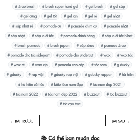
# 4rau brosh
# brosh super hard gel
# gel brosh
# gel sáp
# gel cứng
# gel tốt
# gel xịn
# gel rẻ
# gel nhật
# sáp nhật rẻ
# pomade cú
# pomade chim cú
# pomade nhật
# sáp nhật
# sáp vuốt tóc
# pomade chính hãng
# sáp vuốt tóc Nhật
# brosh pomade
# brosh japan
# sáp 4rau
# pomade 4rau
# pomade cho tóc sidepart
# pomade cho undercut
# wax
# wax tóc
# wax rẻ
# wax xịn
# pomade cao cấp
# tóc nam
# g.ducky
# gducky
# rap việt
# gducky rap việt
# gducky rapper
# hà hiền
# hà hiền cắt tóc
# kiểu tócn nam đẹp
# tóc nam đẹp 2021
# tóc nam 2022
# tóc nam đẹp 2022
# buzzcut
# tóc buzzcut
# tóc cạo trọc
← BÀI TRƯỚC
BÀI SAU →
📚 Có thể bạn muốn đọc