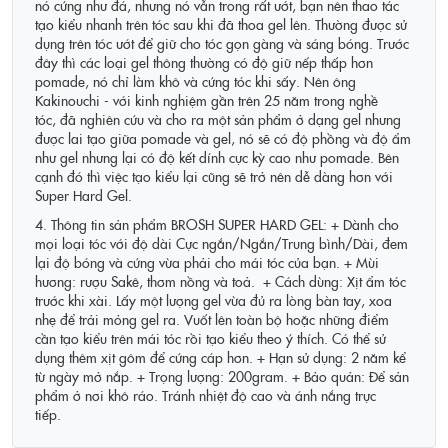
nó cứng như đá, nhưng nó vẫn trong rất ướt, bạn nên thao tác
tạo kiểu nhanh trên tóc sau khi đã thoa gel lên. Thường được sử
dụng trên tóc ướt để giữ cho tóc gọn gàng và sáng bóng. Trước
đây thì các loại gel thông thường có độ giữ nếp thấp hơn
pomade, nó chỉ làm khô và cứng tóc khi sấy. Nên ông
Kakinouchi - với kinh nghiệm gần trên 25 năm trong nghề
tóc, đã nghiên cứu và cho ra một sản phẩm ở dạng gel nhưng
được lai tạo giữa pomade và gel, nó sẽ có độ phồng và độ ẩm
như gel nhưng lại có độ kết dính cực kỳ cao như pomade. Bên
cạnh đó thì việc tạo kiểu lại cũng sẽ trở nên dễ dàng hơn với
Super Hard Gel.
4. Thông tin sản phẩm BROSH SUPER HARD GEL: + Dành cho
mọi loại tóc với độ dài Cực ngắn/Ngắn/Trung bình/Dài, đem
lại độ bóng và cứng vừa phải cho mái tóc của bạn. + Mùi
hương: rượu Sakê, thơm nồng và toả. + Cách dùng: Xịt ẩm tóc
trước khi xài. Lấy một lượng gel vừa đủ ra lòng bàn tay, xoa
nhẹ để trải mỏng gel ra. Vuốt lên toàn bộ hoặc những điểm
cần tạo kiểu trên mái tóc rồi tạo kiểu theo ý thích. Có thể sử
dụng thêm xịt gôm để cứng cáp hơn. + Hạn sử dụng: 2 năm kể
từ ngày mở nắp. + Trọng lượng: 200gram. + Bảo quản: Để sản
phẩm ở nơi khô ráo. Tránh nhiệt độ cao và ánh nắng trực
tiếp.