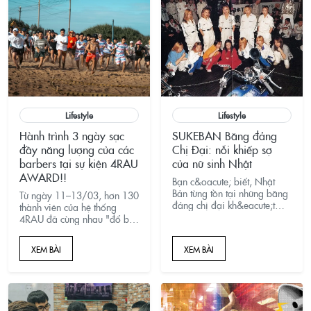
đủ.
Lifestyle
Lifestyle
Hành trình 3 ngày sạc
SUKEBAN Băng đảng
đầy năng lượng của các
Chị Đại: nỗi khiếp sợ
barbers tại sự kiện 4RAU
của nữ sinh Nhật
AWARD!!
Bạn c&oacute; biết, Nhật
Bản từng tồn tại những băng
Từ ngày 11–13/03, hơn 130
đảng chị đại kh&eacute;t
thành viên của hệ thống
tiếng kh&ocirc;ng
4RAU đã cùng nhau "đổ bộ"
k&eacute;m g&igrave;
tại một resort ven biển để
c&aacute;c Yakuza?
trải nghiệm chuyến đi team
XEM BÀI
XEM BÀI
building "có 1-0-2" – nơi áp
lực công việc được thay
bằng tiếng cười g