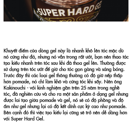
Khuyết điểm của dòng gel này là nhanh khô lên tóc mặc dù
nó cứng như đá, nhưng nó vẫn trong rất ướt, bạn nên thao tác
tạo kiểu nhanh trên tóc sau khi đã thoa gel lên.
Thường được
sử dụng trên tóc ướt để giữ cho tóc gọn gàng và sáng bóng.
Trước đây thì các loại gel thông thường có độ giữ nếp thấp
hơn pomade, nó chỉ làm khô và cứng tóc khi sấy. Nên ông
Kakinouchi - với kinh nghiệm gần trên 25 năm trong nghề
tóc,
đã nghiên cứu và cho ra một sản phẩm ở dạng gel nhưng
được lai tạo giữa pomade và gel, nó sẽ có độ phồng và độ
ẩm như gel nhưng lại có độ kết dính cực kỳ cao như pomade.
Bên cạnh đó thì việc tạo kiểu lại cũng sẽ trở nên dễ dàng hơn
với Super Hard Gel.