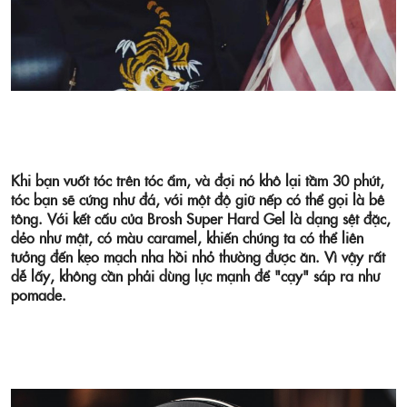
Khi bạn vuốt tóc trên tóc ẩm, và đợi nó khô lại tầm 30 phút,
tóc bạn sẽ cứng như đá, với một độ giữ nếp có thể gọi là bê
tông. Với kết cấu của Brosh Super Hard Gel là dạng sệt đặc,
dẻo như mật, có màu caramel, khiến chúng ta có thể liên
tưởng đến kẹo mạch nha hồi nhỏ thường được ăn. Vì vậy rất
dễ lấy, không cần phải dùng lực mạnh để "cạy" sáp ra như
pomade.