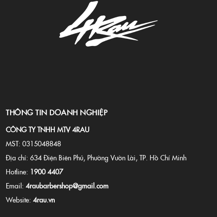
đ&uacute;ng sản phẩm cho
từng kiểu t&oacute;c Việt
Nam.
THÔNG TIN DOANH NGHIỆP
CÔNG TY TNHH MTV 4RAU
MST: 0315048848
Địa chỉ: 634 Điện Biên Phủ, Phường Vườn Lài, TP. Hồ Chí Minh
Hotline:
1900 4407
Email:
4raubarbershop@gmail.com
Website:
4rau.vn