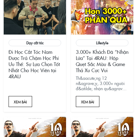
Dạy cắt tóc
Lifestyle
Đi Học Cắt Tóc Nam
3.000+ Khách Đã “Nhận
Được Trả Chậm Học Phí
Lửa” Tại 4RAU: Hộp
Ưu Thế: Sự Lựa Chọn Tốt
Quẹt Sắc Màu & Game
Nhất Cho Học Viên tại
Thả Xu Cực Vui
4RAU
Th&aacute;ng 12
n&agrave;y, 3.000+ người
đ&atilde; nhận qu&agrave;
&ndash; c&ograve;n bạn
th&igrave; sao? Gh&eacute;
XEM BÀI
XEM BÀI
4RAU BARBER CUTCLUB, thả
xu tr&uacute;ng qu&agrave;,
&ldquo;nhận lửa&rdquo;
may mắn v&agrave; sẵn
s&agrave;ng cho
m&ugrave;a lễ hội rực rỡ.
Đặt lịch ngay tr&ecirc;n