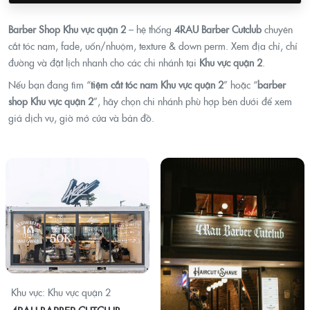
Barber Shop Khu vực quận 2
– hệ thống
4RAU Barber Cutclub
chuyên
cắt tóc nam, fade, uốn/nhuộm, texture & down perm. Xem địa chỉ, chỉ
đường và đặt lịch nhanh cho các chi nhánh tại
Khu vực quận 2
.
Nếu bạn đang tìm “
tiệm cắt tóc nam Khu vực quận 2
” hoặc “
barber
shop Khu vực quận 2
”, hãy chọn chi nhánh phù hợp bên dưới để xem
giá dịch vụ, giờ mở cửa và bản đồ.
Khu vực: Khu vực quận 2