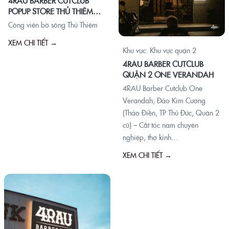
4RAU BARBER CUTCLUB
POPUP STORE THỦ THIÊM
PARK
Công viên bờ sông Thủ Thiêm
XEM CHI TIẾT →
Khu vực: Khu vực quận 2
4RAU BARBER CUTCLUB
QUẬN 2 ONE VERANDAH
4RAU Barber Cutclub One
Verandah, Đảo Kim Cương
(Thảo Điền, TP Thủ Đức, Quận 2
cũ) – Cắt tóc nam chuyên
nghiệp, thợ kinh...
XEM CHI TIẾT →