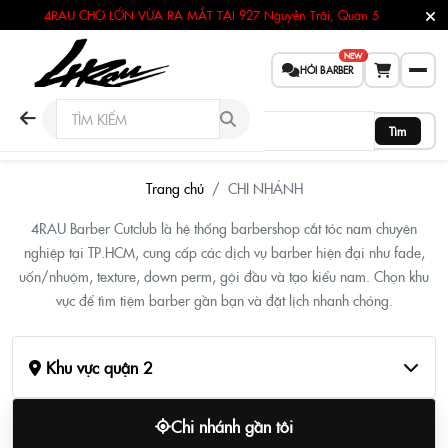
4RAU CHỢ LỚN VỪA RA MẮT TẠI
927 Nguyễn Trãi, Quận 5
NEW
HỎI BARBER
Tìm
Barber Shop Khu vực quận 2 – 4R
Trang chủ
CHI NHÁNH
4RAU Barber Cutclub là hệ thống barbershop cắt tóc nam chuyên
nghiệp tại TP.HCM, cung cấp các dịch vụ barber hiện đại như fade,
uốn/nhuộm, texture, down perm, gội đầu và tạo kiểu nam. Chọn khu
vực để tìm tiệm barber gần bạn và đặt lịch nhanh chóng.
Khu vực quận 2
Chi nhánh gần tôi