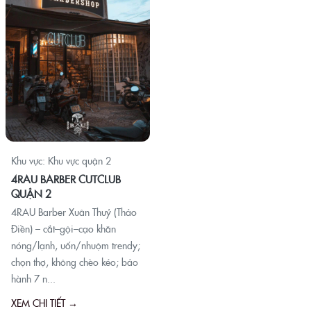
Khu vực: Khu vực quận 2
4RAU BARBER CUTCLUB
QUẬN 2
4RAU Barber Xuân Thuỷ (Thảo
Điền) – cắt–gội–cạo khăn
nóng/lạnh, uốn/nhuộm trendy;
chọn thợ, không chèo kéo; bảo
hành 7 n...
XEM CHI TIẾT →