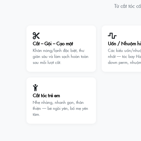
Từ cắt tóc 
Cắt – Gội – Cạo mặt
Uốn / Nhuộm hi
Khăn nóng/lạnh đặc biệt, thư
Các kiểu uốn/nhu
giãn sâu và làm sạch hoàn toàn
nhất — tóc bay Hàn
sau mỗi lượt cắt.
down perm, nhu
Cắt tóc trẻ em
Nhẹ nhàng, nhanh gọn, thân
thiện — bé ngồi yên, bố mẹ yên
tâm.