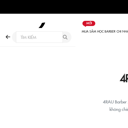
MỚI
MUA SẮM
HỌC BARBER
CHI NH
4
4RAU Barber 
không chè