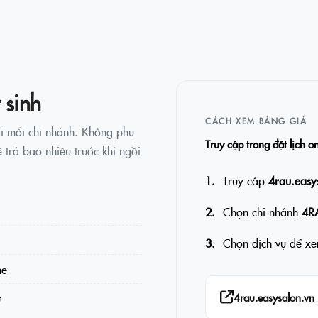
 sinh
CÁCH XEM BẢNG GIÁ
i mỗi chi nhánh. Không phụ
Truy cập trang đặt lịch o
 trả bao nhiêu trước khi ngồi
Truy cập
4rau.easy
Chọn chi nhánh
4R
Chọn dịch vụ để xem
ne
4rau.easysalon.vn
ử