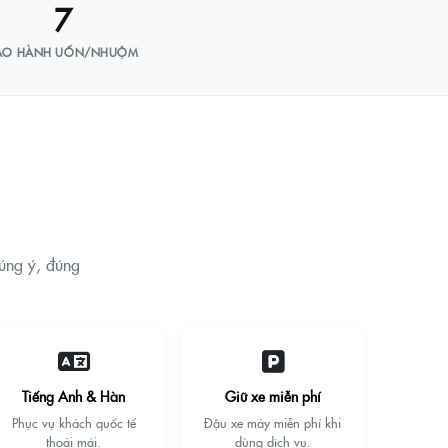
7
ẢO HÀNH UỐN/NHUỘM
đúng ý, đúng
Tiếng Anh & Hàn
Giữ xe miễn phí
Phục vụ khách quốc tế
Đậu xe máy miễn phí khi
thoải mái.
dùng dịch vụ.