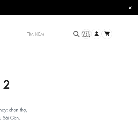
TÌM KIẾM
🇻🇳
 2
dy; chọn thợ,
u Sài Gòn.