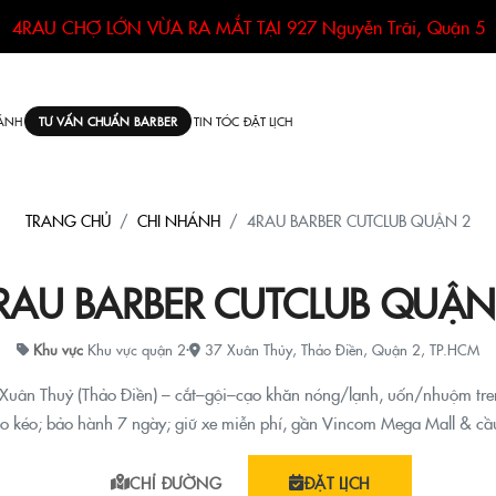
4RAU CHỢ LỚN VỪA RA MẮT TẠI
927 Nguyễn Trãi, Quận 5
ÁNH
TIN TÓC
ĐẶT LỊCH
TƯ VẤN CHUẨN BARBER
TRANG CHỦ
CHI NHÁNH
4RAU BARBER CUTCLUB QUẬN 2
RAU BARBER CUTCLUB QUẬN
Khu vực
Khu vực quận 2
·
37 Xuân Thủy, Thảo Điền, Quận 2, TP.HCM
Xuân Thuỷ (Thảo Điền) – cắt–gội–cạo khăn nóng/lạnh, uốn/nhuộm tren
o kéo; bảo hành 7 ngày; giữ xe miễn phí, gần Vincom Mega Mall & cầ
CHỈ ĐƯỜNG
ĐẶT LỊCH