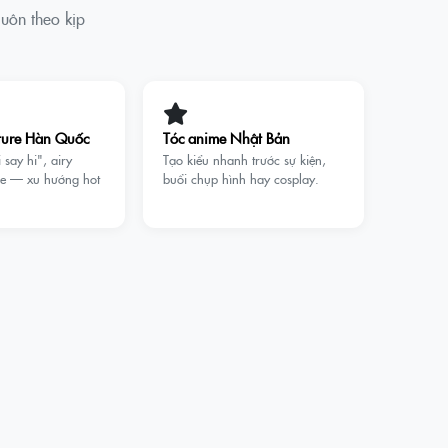
uôn theo kịp
ture Hàn Quốc
Tóc anime Nhật Bản
 say hi", airy
Tạo kiểu nhanh trước sự kiện,
ide — xu hướng hot
buổi chụp hình hay cosplay.