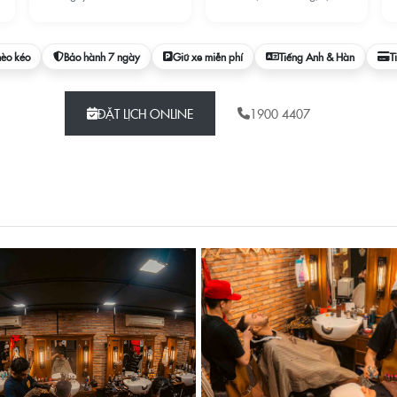
hèo kéo
Bảo hành 7 ngày
Giữ xe miễn phí
Tiếng Anh & Hàn
T
ĐẶT LỊCH ONLINE
1900 4407