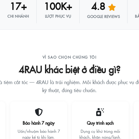
17+
100K+
4.8
CHI NHÁNH
LƯỢT PHỤC VỤ
B
GOOGLE REVIEWS
VÌ SAO CHỌN CHÚNG TÔI
4RAU khác biệt ở điều gì?
à tiệm cắt tóc — 4RAU là trải nghiệm. Mỗi khách được phục vụ 
kỹ thuật, đúng tiêu chuẩn.
Bảo hành 7 ngày
Quy trình sạch
Uốn/nhuộm bảo hành 7
Dụng cụ khử trùng mỗi
ngày kể từ khi làm.
khách, khăn nóng/lạnh.