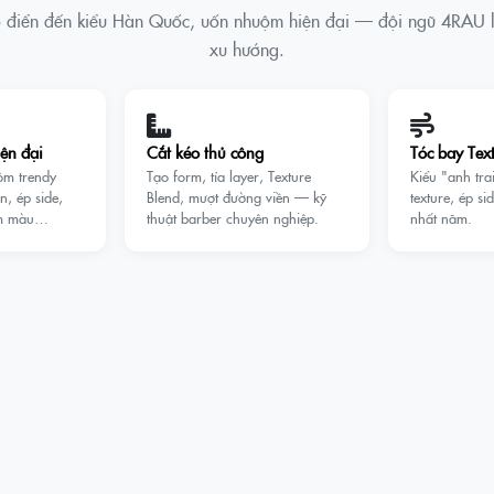
cổ điển đến kiểu Hàn Quốc, uốn nhuộm hiện đại — đội ngũ 4RAU l
xu hướng.
ện đại
Cắt kéo thủ công
Tóc bay Tex
ộm trendy
Tạo form, tỉa layer, Texture
Kiểu "anh trai
, ép side,
Blend, mượt đường viền — kỹ
texture, ép s
ộm màu…
thuật barber chuyên nghiệp.
nhất năm.