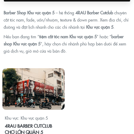
Barber Shop Khu vực quận 5
– hệ thống
4RAU Barber Cutclub
chuyên
cắt tóc nam, fade, uốn/nhuộm, texture & down perm. Xem địa chỉ, chỉ
đường và đặt lịch nhanh cho các chi nhánh tại
Khu vực quận 5
.
Nếu bạn đang tìm “
tiệm cắt tóc nam Khu vực quận 5
” hoặc “
barber
shop Khu vực quận 5
”, hãy chọn chi nhánh phù hợp bên dưới để xem
giá dịch vụ, giờ mở cửa và bản đồ.
Khu vực: Khu vực quận 5
4RAU BARBER CUTCLUB
CHỢ LỚN QUẬN 5