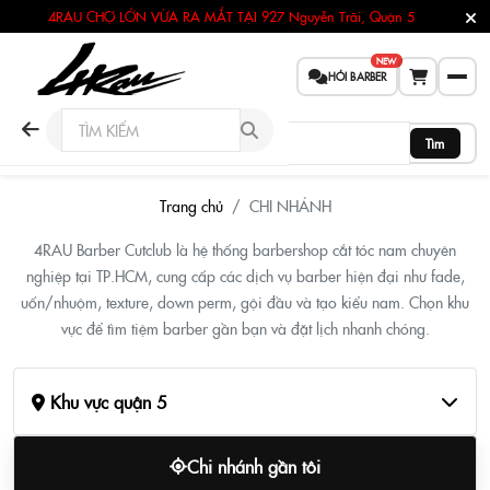
4RAU CHỢ LỚN VỪA RA MẮT TẠI
927 Nguyễn Trãi, Quận 5
NEW
HỎI BARBER
Tìm
Barber Shop Khu vực quận 5 – 4R
Trang chủ
CHI NHÁNH
4RAU Barber Cutclub là hệ thống barbershop cắt tóc nam chuyên
nghiệp tại TP.HCM, cung cấp các dịch vụ barber hiện đại như fade,
uốn/nhuộm, texture, down perm, gội đầu và tạo kiểu nam. Chọn khu
vực để tìm tiệm barber gần bạn và đặt lịch nhanh chóng.
Khu vực quận 5
Chi nhánh gần tôi