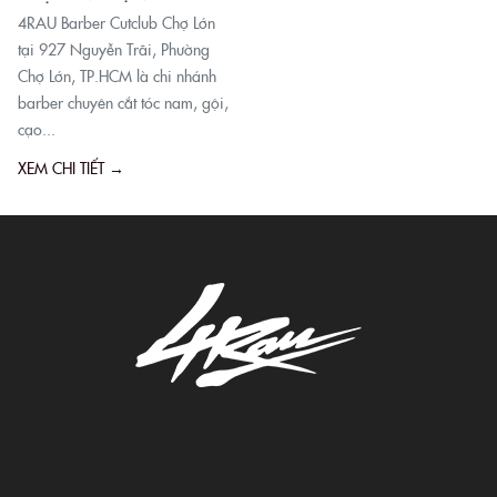
4RAU Barber Cutclub Chợ Lớn
tại 927 Nguyễn Trãi, Phường
Chợ Lớn, TP.HCM là chi nhánh
barber chuyên cắt tóc nam, gội,
cạo...
XEM CHI TIẾT →