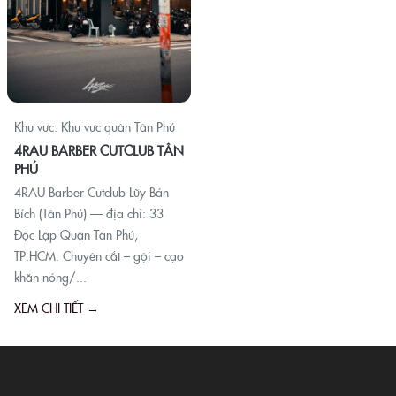
Khu vực: Khu vực quận Tân Phú
4RAU BARBER CUTCLUB TÂN
PHÚ
4RAU Barber Cutclub Lũy Bán
Bích (Tân Phú) — địa chỉ: 33
Độc Lập Quận Tân Phú,
TP.HCM. Chuyên cắt – gội – cạo
khăn nóng/...
XEM CHI TIẾT →