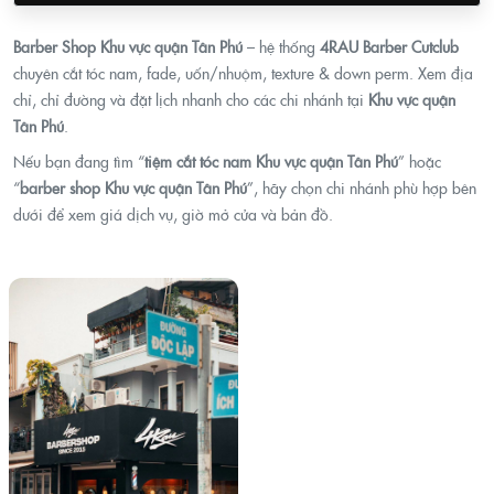
Barber Shop Khu vực quận Tân Phú
– hệ thống
4RAU Barber Cutclub
chuyên cắt tóc nam, fade, uốn/nhuộm, texture & down perm. Xem địa
chỉ, chỉ đường và đặt lịch nhanh cho các chi nhánh tại
Khu vực quận
Tân Phú
.
Nếu bạn đang tìm “
tiệm cắt tóc nam Khu vực quận Tân Phú
” hoặc
“
barber shop Khu vực quận Tân Phú
”, hãy chọn chi nhánh phù hợp bên
dưới để xem giá dịch vụ, giờ mở cửa và bản đồ.