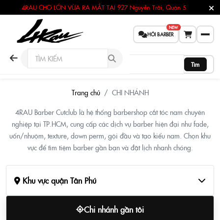
4RAU CHỢ LỚN VỪA RA MẮT TẠI
927 Nguyễn Trãi, Quận 5
NEW
HỎI BARBER
Tìm
Barber Shop Khu vực quận Tân Ph
Trang chủ
CHI NHÁNH
4RAU Barber Cutclub là hệ thống barbershop cắt tóc nam chuyên
nghiệp tại TP.HCM, cung cấp các dịch vụ barber hiện đại như fade,
uốn/nhuộm, texture, down perm, gội đầu và tạo kiểu nam. Chọn khu
vực để tìm tiệm barber gần bạn và đặt lịch nhanh chóng.
Khu vực quận Tân Phú
Chi nhánh gần tôi