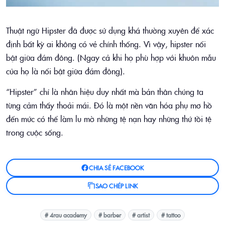
Thuật ngữ Hipster đã được sử dụng khá thường xuyên để xác
định bất kỳ ai không có vẻ chính thống. Vì vậy, hipster nổi
bật giữa đám đông. (Ngay cả khi họ phù hợp với khuôn mẫu
của họ là nổi bật giữa đám đông).
“Hipster” chỉ là nhãn hiệu duy nhất mà bản thân chúng ta
từng cảm thấy thoải mái. Đó là một nền văn hóa phụ mơ hồ
đến mức có thể làm lu mờ những tệ nạn hay những thứ tồi tệ
trong cuộc sống.
CHIA SẺ FACEBOOK
SAO CHÉP LINK
# 4rau academy
# barber
# artist
# tattoo