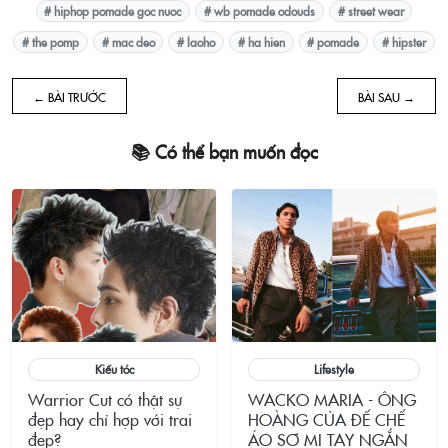
# hiphop pomade goc nuoc
# wb pomade odouds
# street wear
# the pomp
# mac deo
# laoho
# ha hien
# pomade
# hipster
← BÀI TRƯỚC
BÀI SAU →
📚 Có thể bạn muốn đọc
Kiểu tóc
Lifestyle
Warrior Cut có thật sự
WACKO MARIA - ÔNG
đẹp hay chỉ hợp với trai
HOÀNG CỦA ĐẾ CHẾ
đẹp?
ÁO SƠ MI TAY NGẮN