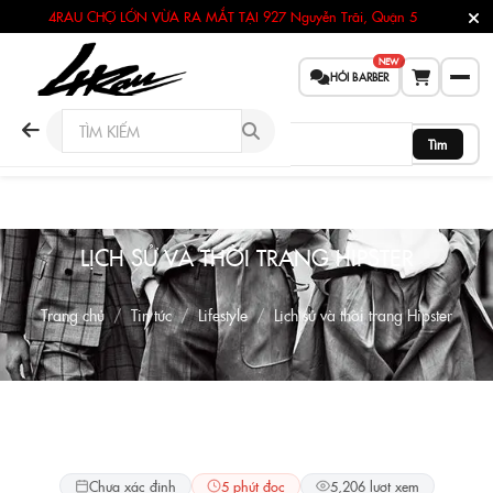
4RAU CHỢ LỚN VỪA RA MẮT TẠI
927 Nguyễn Trãi, Quận 5
NEW
HỎI BARBER
Tìm
LỊCH SỬ VÀ THỜI TRANG HIPSTER
Trang chủ
Tin tức
Lifestyle
Lịch sử và thời trang Hipster
Lifestyle
Chưa xác định
5 phút đọc
5,206 lượt xem