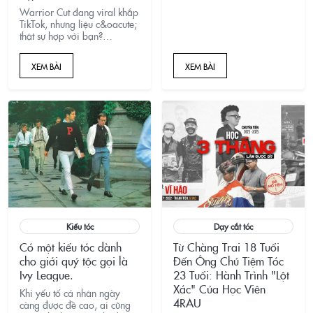
Warrior Cut đang viral khắp
TikTok, nhưng liệu c&oacute;
thật sự hợp với bạn?
Kh&aacute;m ph&aacute; sự
thật về kiểu t&oacute;c
XEM BÀI
XEM BÀI
&ldquo;rối c&oacute; chủ
đ&iacute;ch&rdquo;
n&agrave;y, c&aacute;ch cắt
chuẩn barber v&agrave;
những sai lầm khiến nhiều
người thất bại.
Kiểu tóc
Dạy cắt tóc
Có một kiểu tóc dành
Từ Chàng Trai 18 Tuổi
cho giới quý tộc gọi là
Đến Ông Chủ Tiệm Tóc
Ivy League.
23 Tuổi: Hành Trình "Lột
Xác" Của Học Viên
Khi yếu tố cá nhân ngày
4RAU
càng được đề cao, ai cũng