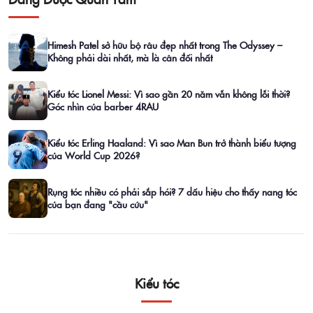
Himesh Patel sở hữu bộ râu đẹp nhất trong The Odyssey –
Không phải dài nhất, mà là cân đối nhất
Kiểu tóc Lionel Messi: Vì sao gần 20 năm vẫn không lỗi thời?
Góc nhìn của barber 4RAU
Kiểu tóc Erling Haaland: Vì sao Man Bun trở thành biểu tượng
của World Cup 2026?
Rụng tóc nhiều có phải sắp hói? 7 dấu hiệu cho thấy nang tóc
của bạn đang "cầu cứu"
Kiểu tóc