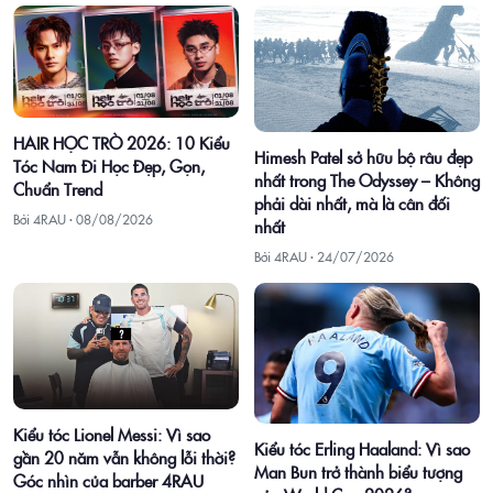
HAIR HỌC TRÒ 2026: 10 Kiểu
Himesh Patel sở hữu bộ râu đẹp
Tóc Nam Đi Học Đẹp, Gọn,
nhất trong The Odyssey – Không
Chuẩn Trend
phải dài nhất, mà là cân đối
Bởi 4RAU ·
08/08/2026
nhất
Bởi 4RAU ·
24/07/2026
Kiểu tóc Lionel Messi: Vì sao
Kiểu tóc Erling Haaland: Vì sao
gần 20 năm vẫn không lỗi thời?
Man Bun trở thành biểu tượng
Góc nhìn của barber 4RAU