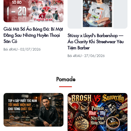
Giải Mã Số Áo Bóng Đá: Bí Mật
Đằng Sau Những Huyền Thoại
Stüssy x Lloyd's Barbershop —
Sân Cỏ
Áo Charity Khi Streetwear Yêu
Tiệm Barber
Bởi 4RAU ·
02/07/2026
Bởi 4RAU ·
27/06/2026
Pomade