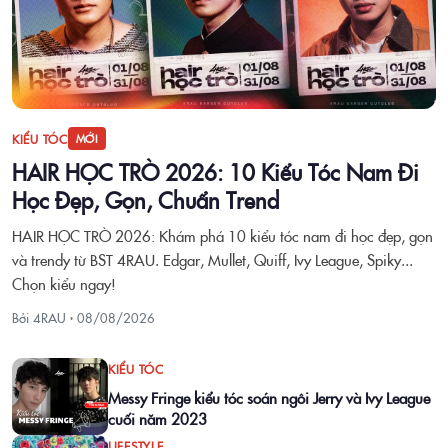
KIỂU TÓC
MỚI
HAIR HỌC TRÒ 2026: 10 Kiểu Tóc Nam Đi
Học Đẹp, Gọn, Chuẩn Trend
HAIR HỌC TRÒ 2026: Khám phá 10 kiểu tóc nam đi học đẹp, gọn
và trendy từ BST 4RAU. Edgar, Mullet, Quiff, Ivy League, Spiky...
Chọn kiểu ngay!
Bởi 4RAU ·
08/08/2026
KIỂU TÓC
Messy Fringe kiểu tóc soán ngôi Jerry và Ivy League
cuối năm 2023
LIFESTYLE