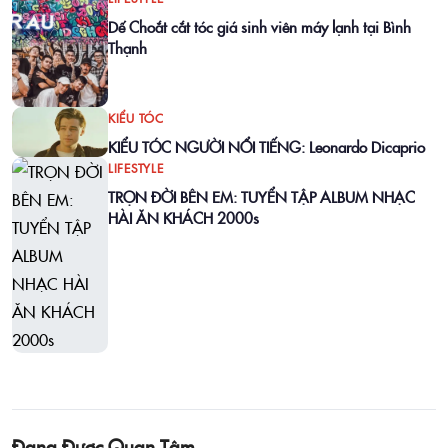
Dế Choắt cắt tóc giá sinh viên máy lạnh tại Bình
Thạnh
KIỂU TÓC
KIỂU TÓC NGƯỜI NỔI TIẾNG: Leonardo Dicaprio
LIFESTYLE
TRỌN ĐỜI BÊN EM: TUYỂN TẬP ALBUM NHẠC
HÀI ĂN KHÁCH 2000s
Đang Được Quan Tâm