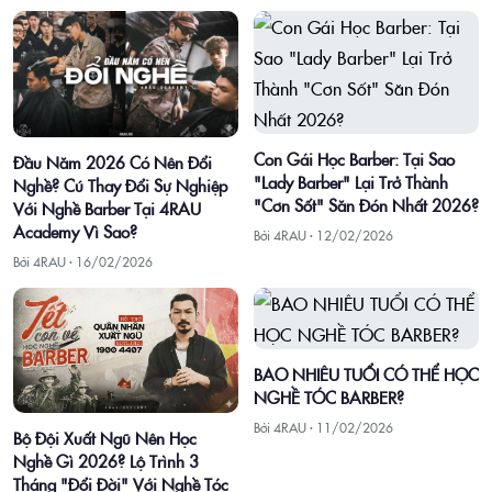
Con Gái Học Barber: Tại Sao
Đầu Năm 2026 Có Nên Đổi
"Lady Barber" Lại Trở Thành
Nghề? Cú Thay Đổi Sự Nghiệp
"Cơn Sốt" Săn Đón Nhất 2026?
Với Nghề Barber Tại 4RAU
Academy Vì Sao?
Bởi 4RAU ·
12/02/2026
Bởi 4RAU ·
16/02/2026
BAO NHIÊU TUỔI CÓ THỂ HỌC
NGHỀ TÓC BARBER?
Bởi 4RAU ·
11/02/2026
Bộ Đội Xuất Ngũ Nên Học
Nghề Gì 2026? Lộ Trình 3
Tháng "Đổi Đời" Với Nghề Tóc