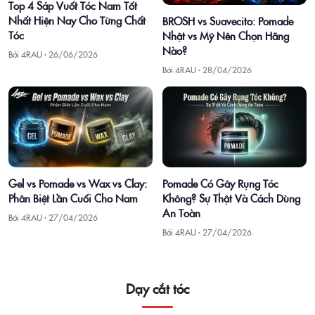
Top 4 Sáp Vuốt Tóc Nam Tốt
Nhất Hiện Nay Cho Từng Chất
BROSH vs Suavecito: Pomade
Tóc
Nhật vs Mỹ Nên Chọn Hãng
Nào?
Bởi 4RAU ·
26/06/2026
Bởi 4RAU ·
28/04/2026
Gel vs Pomade vs Wax vs Clay:
Pomade Có Gây Rụng Tóc
Phân Biệt Lần Cuối Cho Nam
Không? Sự Thật Và Cách Dùng
An Toàn
Bởi 4RAU ·
27/04/2026
Bởi 4RAU ·
27/04/2026
Dạy cắt tóc