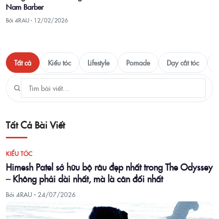
Nam Barber
Bởi 4RAU ·
12/02/2026
Tất cả
Kiểu tóc
Lifestyle
Pomade
Dạy cắt tóc
T
Tất Cả Bài Viết
KIỂU TÓC
Himesh Patel sở hữu bộ râu đẹp nhất trong The Odyssey
– Không phải dài nhất, mà là cân đối nhất
Bởi 4RAU ·
24/07/2026