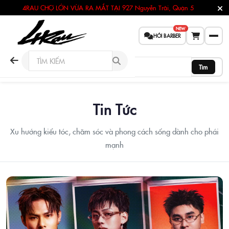
4RAU CHỢ LỚN VỪA RA MẮT TẠI
927 Nguyễn Trãi, Quận 5
NEW
HỎI BARBER
Tìm
Tin Tức
Xu hướng kiểu tóc, chăm sóc và phong cách sống dành cho phái
mạnh