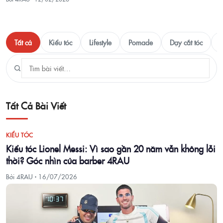
Tất cả
Kiểu tóc
Lifestyle
Pomade
Dạy cắt tóc
T
Tất Cả Bài Viết
KIỂU TÓC
Kiểu tóc Lionel Messi: Vì sao gần 20 năm vẫn không lỗi
thời? Góc nhìn của barber 4RAU
Bởi 4RAU ·
16/07/2026