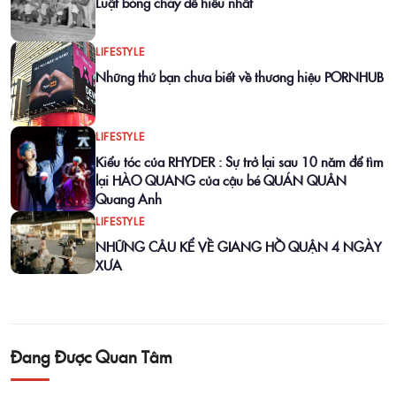
Luật bóng chày dễ hiểu nhất
LIFESTYLE
Những thứ bạn chưa biết về thương hiệu PORNHUB
LIFESTYLE
Kiểu tóc của RHYDER : Sự trở lại sau 10 năm để tìm
lại HÀO QUANG của cậu bé QUÁN QUÂN
Quang Anh
LIFESTYLE
NHỮNG CÂU KỂ VỀ GIANG HỒ QUẬN 4 NGÀY
XƯA
Đang Được Quan Tâm