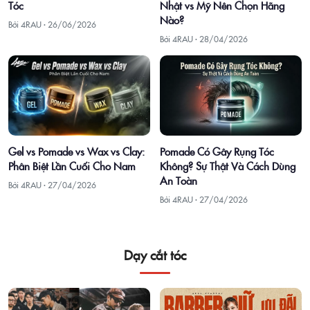
Tóc
Nhật vs Mỹ Nên Chọn Hãng
Nào?
Bởi 4RAU ·
26/06/2026
Bởi 4RAU ·
28/04/2026
Gel vs Pomade vs Wax vs Clay:
Pomade Có Gây Rụng Tóc
Phân Biệt Lần Cuối Cho Nam
Không? Sự Thật Và Cách Dùng
An Toàn
Bởi 4RAU ·
27/04/2026
Bởi 4RAU ·
27/04/2026
Dạy cắt tóc