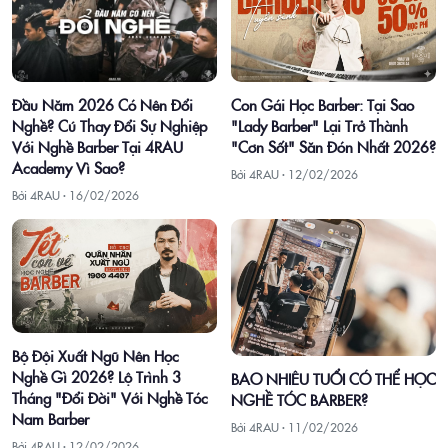
Con Gái Học Barber: Tại Sao
Đầu Năm 2026 Có Nên Đổi
"Lady Barber" Lại Trở Thành
Nghề? Cú Thay Đổi Sự Nghiệp
"Cơn Sốt" Săn Đón Nhất 2026?
Với Nghề Barber Tại 4RAU
Academy Vì Sao?
Bởi 4RAU ·
12/02/2026
Bởi 4RAU ·
16/02/2026
Bộ Đội Xuất Ngũ Nên Học
Nghề Gì 2026? Lộ Trình 3
BAO NHIÊU TUỔI CÓ THỂ HỌC
Tháng "Đổi Đời" Với Nghề Tóc
NGHỀ TÓC BARBER?
Nam Barber
Bởi 4RAU ·
11/02/2026
Bởi 4RAU ·
12/02/2026