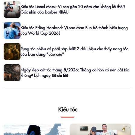
Kiểu tóc Lionel Messi: Vì sao gần 20 năm vẫn không lỗi thời?
Góc nhìn của barber 4RAU
Kiểu tóc Erling Haaland: Vì sao Man Bun trở thành biểu tượng
của World Cup 2026?
Rụng tóc nhiều có phải sắp hói? 7 dấu hiệu cho thấy nang tóc
của bạn đang "cầu cứu"
Ngày đẹp cắt tóc tháng 8/2026: Tháng cô hồn có nên cắt tóc
không? Lịch ngày tốt chi tiết
Kiểu tóc