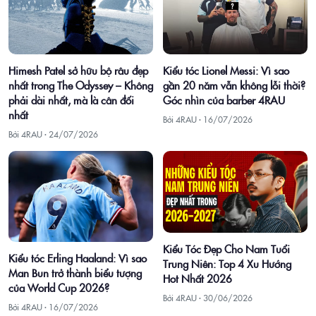
Himesh Patel sở hữu bộ râu đẹp
Kiểu tóc Lionel Messi: Vì sao
nhất trong The Odyssey – Không
gần 20 năm vẫn không lỗi thời?
phải dài nhất, mà là cân đối
Góc nhìn của barber 4RAU
nhất
Bởi 4RAU ·
16/07/2026
Bởi 4RAU ·
24/07/2026
Kiểu Tóc Đẹp Cho Nam Tuổi
Kiểu tóc Erling Haaland: Vì sao
Trung Niên: Top 4 Xu Hướng
Man Bun trở thành biểu tượng
Hot Nhất 2026
của World Cup 2026?
Bởi 4RAU ·
30/06/2026
Bởi 4RAU ·
16/07/2026