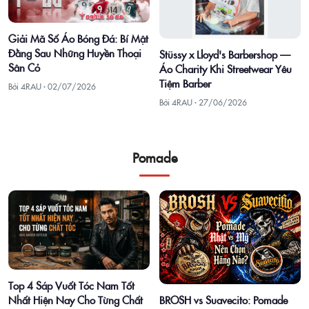
Giải Mã Số Áo Bóng Đá: Bí Mật
Đằng Sau Những Huyền Thoại
Stüssy x Lloyd's Barbershop —
Sân Cỏ
Áo Charity Khi Streetwear Yêu
Tiệm Barber
Bởi 4RAU ·
02/07/2026
Bởi 4RAU ·
27/06/2026
Pomade
Top 4 Sáp Vuốt Tóc Nam Tốt
Nhất Hiện Nay Cho Từng Chất
BROSH vs Suavecito: Pomade