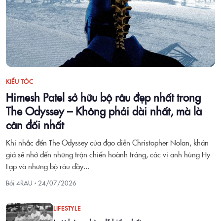
KIỂU TÓC
Himesh Patel sở hữu bộ râu đẹp nhất trong
The Odyssey – Không phải dài nhất, mà là
cân đối nhất
Khi nhắc đến The Odyssey của đạo diễn Christopher Nolan, khán
giả sẽ nhớ đến những trận chiến hoành tráng, các vị anh hùng Hy
Lạp và những bộ râu đầy...
Bởi 4RAU ·
24/07/2026
LIFESTYLE