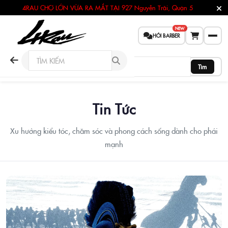
4RAU CHỢ LỚN VỪA RA MẮT TẠI
927 Nguyễn Trãi, Quận 5
NEW
HỎI BARBER
Tìm
Tin Tức
Xu hướng kiểu tóc, chăm sóc và phong cách sống dành cho phái
mạnh