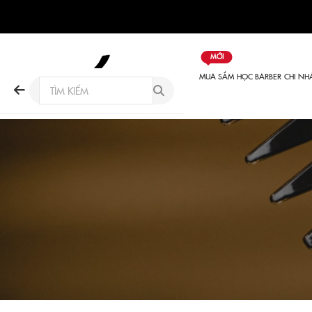
MỚI
MUA SẮM
HỌC BARBER
CHI NH