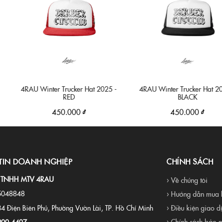
Winter Trucker Hat 2025 -
4RAU Winter Trucker Hat 2025 -
RED
BLACK
450.000 ₫
450.000 ₫
TIN DOANH NGHIỆP
CHÍNH SÁCH
 TNHH MTV 4RAU
› Về chúng tôi
5048848
› Hướng dẫn mua 
34 Điện Biên Phủ, Phường Vườn Lài, TP. Hồ Chí Minh
› Điều kiện giao d
› Chính sách bảo m