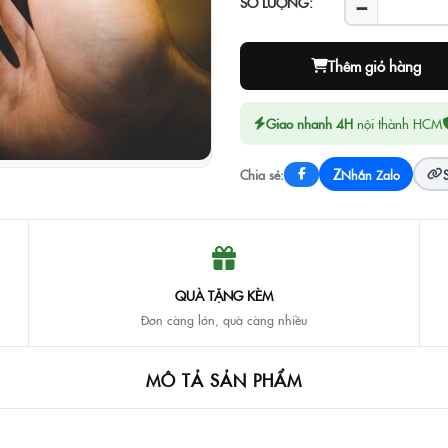
−
SỐ LƯỢNG:
Thêm giỏ hàng
Giao nhanh 4H
nội thành HCM
Z
Chia sẻ:
Nhắn Zalo
QUÀ TẶNG KÈM
Đơn càng lớn, quà càng nhiều
MÔ TẢ SẢN PHẨM