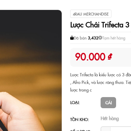
4RAU MERCHANDISE
Lược Chải Trifecta 3
Đã bán
3,432
Tạm hết hàng
90.000 ₫
Lược Trifecta là kiểu lược có 3 đ
, Afro Pick, và lược răng thưa. T
lược trong c
LOẠI:
CÁI
Hết hàng
TỒN KHO: