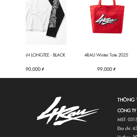
AN LONGTEE - BLACK
4RAU Winter Tote 2025
4RAU 
490.000 ₫
99.000 ₫
THÔNG 
CÔNG TY
MST: 031
Địa chỉ: 6