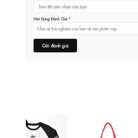
Nội Dung Đánh Giá *
Gửi đánh giá
g