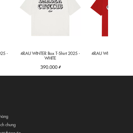
4RAU WINTER Box T-Shirt 2025 -
4RAU WINTER Box T-Shirt 2025 -
WHITE
RED
390.000 ₫
390.000 ₫
hàng
ịch chung
ật thông tin