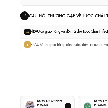
CÂU HỎI THƯỜNG GẶP VỀ LƯỢC CHẢI T
4RAU có giao hàng và đổi trả cho Lược Chải Trifec
Q
4RAU hỗ trợ giao hàng toàn quốc, kiểm tra ưu đãi vận
A
BROSH CLAY FIBER
BROSH C
POMADE
POMADE
+