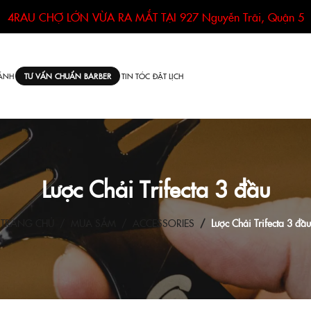
4RAU CHỢ LỚN VỪA RA MẮT TẠI
927 Nguyễn Trãi, Quận 5
ÁNH
TIN TÓC
ĐẶT LỊCH
TƯ VẤN CHUẨN BARBER
Lược Chải Trifecta 3 đầu
TRANG CHỦ
MUA SẮM
ACCESSORIES
Lược Chải Trifecta 3 đầu