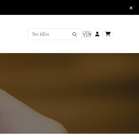
TÌM KIẾM
🇻🇳