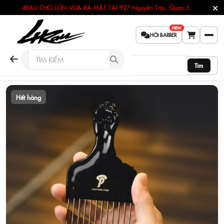
4RAU CHỢ LỚN VỪA RA MẮT TẠI
927 Nguyễn Trãi, Quận 5
NEW
HỎI BARBER
Tìm
Hết hàng