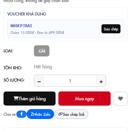
nhựa cứng, không dễ gãy chân lược
VOUCHER KHẢ DỤNG
NHDEPTRAI
Sao chép
Giảm 15.000đ · Đơn từ 499.000đ
LOẠI:
CÁI
Hết hàng
TỒN KHO:
−
+
SỐ LƯỢNG:
Thêm giỏ hàng
Z
Chia sẻ:
Nhắn Zalo
Sao chép link