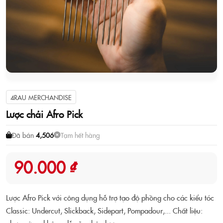
4RAU MERCHANDISE
Lược chải Afro Pick
Đã bán
4,506
Tạm hết hàng
90.000 ₫
Lược Afro Pick với công dụng hỗ trợ tạo độ phồng cho các kiểu tóc
Classic: Undercut, Slickback, Sidepart, Pompadour,... Chất liệu: