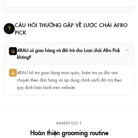
CÂU HỎI THƯỜNG GẶP VỀ LƯỢC CHẢI AFRO
PICK
4RAU có giao hàng và đổi trả cho Lược chải Afro Pick
Q
không?
4RAU hỗ trợ giao hàng toàn quốc, kiểm tra ưu đãi vận
A
chuyển theo đơn hàng và áp dụng chính sách đổi trả theo
quy định hiện hành trên website.
BARBER GỢI Ý
Hoàn thiện grooming routine