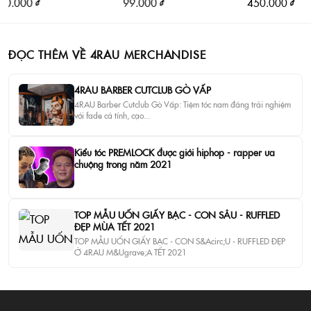
000 ₫
99.000 ₫
450.000 ₫
ĐỌC THÊM VỀ 4RAU MERCHANDISE
4RAU BARBER CUTCLUB GÒ VẤP
4RAU Barber Cutclub Gò Vấp: Tiệm tóc nam đáng trải nghiệm
với fade cá tính, cạo...
Kiểu tóc PREMLOCK được giới hiphop - rapper ưa
chuộng trong năm 2021
TOP MẪU UỐN GIẤY BẠC - CON SÂU - RUFFLED
ĐẸP MÙA TẾT 2021
TOP MẪU UỐN GIẤY BẠC - CON S&Acirc;U - RUFFLED ĐẸP
Ở 4RAU M&Ugrave;A TẾT 2021