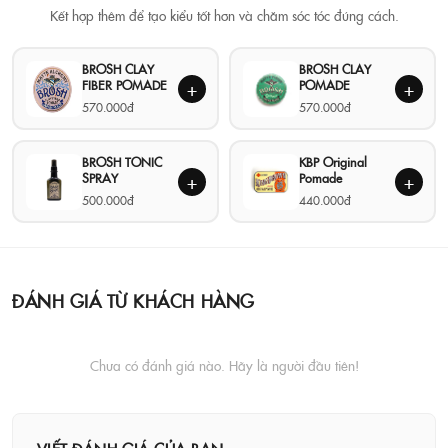
Kết hợp thêm để tạo kiểu tốt hơn và chăm sóc tóc đúng cách.
BROSH CLAY
BROSH CLAY
FIBER POMADE
POMADE
+
+
570.000đ
570.000đ
BROSH TONIC
KBP Original
SPRAY
Pomade
+
+
500.000đ
440.000đ
ĐÁNH GIÁ TỪ KHÁCH HÀNG
Chưa có đánh giá nào. Hãy là người đầu tiên!