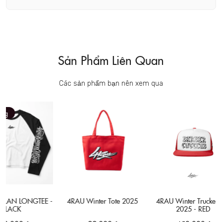
Sản Phẩm Liên Quan
Các sản phẩm bạn nên xem qua
N LONGTEE -
4RAU Winter Tote 2025
4RAU Winter Trucker Hat
ACK
2025 - RED