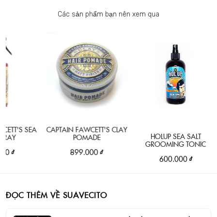
Các sản phẩm bạn nên xem qua
T'S SEA
CAPTAIN FAWCETT'S CLAY
HOLUP SEA SALT
AY
POMADE
GROOMING TONIC
₫
899.000 ₫
600.000 ₫
ĐỌC THÊM VỀ SUAVECITO