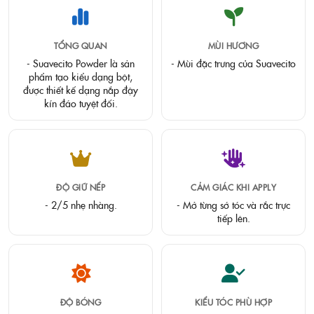
TỔNG QUAN
MÙI HƯƠNG
- Suavecito Powder là sản
- Mùi đặc trưng của Suavecito
phẩm tạo kiểu dạng bột,
được thiết kế dạng nắp đậy
kín đáo tuyệt đối.
ĐỘ GIỮ NẾP
CẢM GIÁC KHI APPLY
- 2/5 nhẹ nhàng.
- Mở từng sớ tóc và rắc trực
tiếp lên.
ĐỘ BÓNG
KIỂU TÓC PHÙ HỢP