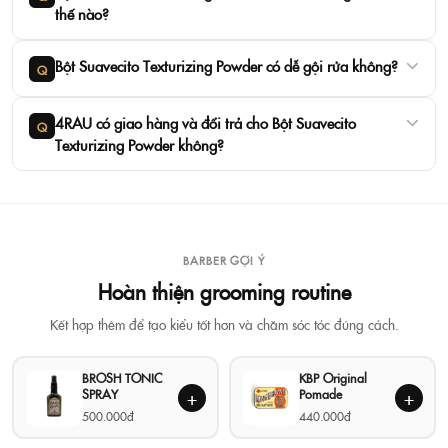
thế nào?
Bột Suavecito Texturizing Powder có dễ gội rửa không?
Q
4RAU có giao hàng và đổi trả cho Bột Suavecito
Q
Texturizing Powder không?
BARBER GỢI Ý
Hoàn thiện grooming routine
Kết hợp thêm để tạo kiểu tốt hơn và chăm sóc tóc đúng cách.
BROSH TONIC
KBP Original
SPRAY
Pomade
+
+
500.000đ
440.000đ