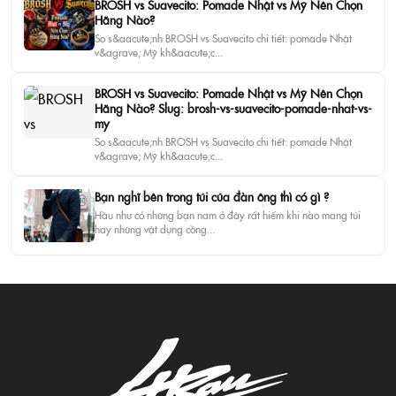
BROSH vs Suavecito: Pomade Nhật vs Mỹ Nên Chọn
Hãng Nào?
So s&aacute;nh BROSH vs Suavecito chi tiết: pomade Nhật
v&agrave; Mỹ kh&aacute;c...
BROSH vs Suavecito: Pomade Nhật vs Mỹ Nên Chọn
Hãng Nào? Slug: brosh-vs-suavecito-pomade-nhat-vs-
my
So s&aacute;nh BROSH vs Suavecito chi tiết: pomade Nhật
v&agrave; Mỹ kh&aacute;c...
Bạn nghĩ bên trong túi của đàn ông thì có gì ?
Hầu như có những bạn nam ở đây rất hiếm khi nào mang túi
hay những vật dụng cồng...