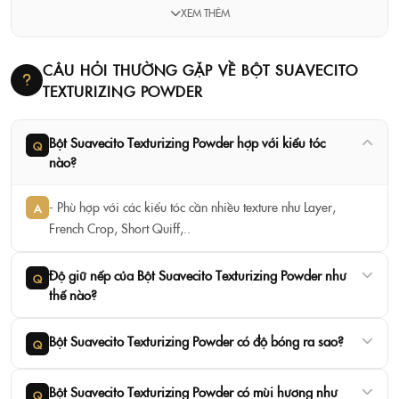
XEM THÊM
CÂU HỎI THƯỜNG GẶP VỀ BỘT SUAVECITO
TEXTURIZING POWDER
Bột Suavecito Texturizing Powder hợp với kiểu tóc
Q
nào?
- Phù hợp với các kiểu tóc cần nhiều texture như Layer,
A
French Crop, Short Quiff,..
Độ giữ nếp của Bột Suavecito Texturizing Powder như
Q
thế nào?
Bột Suavecito Texturizing Powder có độ bóng ra sao?
Q
Bột Suavecito Texturizing Powder có mùi hương như
Q