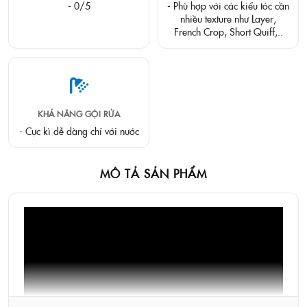
- 0/5
- Phù hợp với các kiểu tóc cần
nhiều texture như Layer,
French Crop, Short Quiff,..
KHẢ NĂNG GỘI RỬA
- Cực kì dễ dàng chỉ với nước
MÔ TẢ SẢN PHẨM