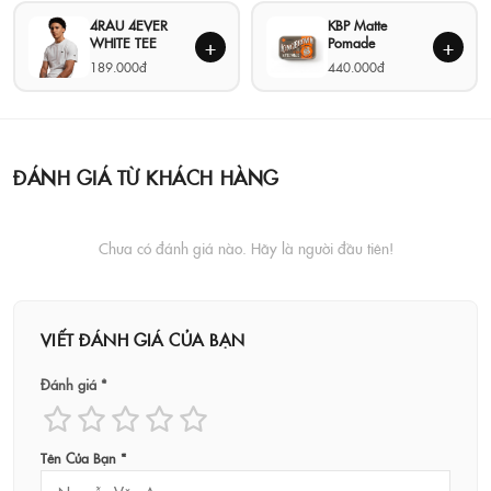
4RAU 4EVER
KBP Matte
WHITE TEE
Pomade
+
+
189.000đ
440.000đ
ĐÁNH GIÁ TỪ KHÁCH HÀNG
Chưa có đánh giá nào. Hãy là người đầu tiên!
VIẾT ĐÁNH GIÁ CỦA BẠN
Đánh giá *
Tên Của Bạn *