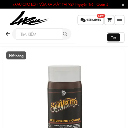
4RAU CHỢ LỚN VỪA RA MẮT TẠI
927 Nguyễn Trãi, Quận 5
NEW
HỎI BARBER
Tìm
Hết hàng