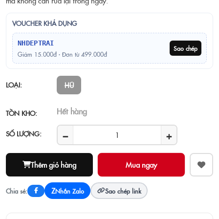
mà không cần rửa lại trong ngày.
VOUCHER KHẢ DỤNG
NHDEPTRAI
Sao chép
Giảm 15.000đ · Đơn từ 499.000đ
LOẠI:
HŨ
Hết hàng
TỒN KHO:
−
+
SỐ LƯỢNG:
Thêm giỏ hàng
Z
Chia sẻ:
Nhắn Zalo
Sao chép link