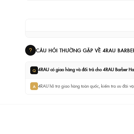
CÂU HỎI THƯỜNG GẶP VỀ 4RAU BARBE
4RAU có giao hàng và đổi trả cho 4RAU Barber H
Q
4RAU hỗ trợ giao hàng toàn quốc, kiểm tra ưu đãi vận
A