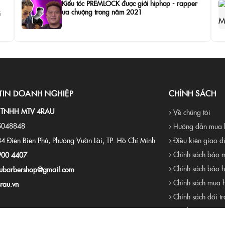
Kiểu tóc PREMLOCK được giới hiphop - rapper
ưa chuộng trong năm 2021
i
TIN DOANH NGHIỆP
CHÍNH SÁCH
 TNHH MTV 4RAU
› Về chúng tôi
5048848
› Hướng dẫn mua 
34 Điện Biên Phủ, Phường Vườn Lài, TP. Hồ Chí Minh
› Điều kiện giao d
› Chính sách bảo m
900 4407
› Chính sách bảo 
ubarbershop@gmail.com
› Chính sách mua 
rau.vn
› Chính sách đổi tr
› Liên hệ
› Tuyển dụng