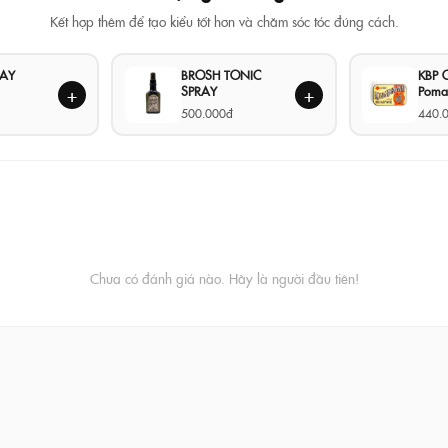
Kết hợp thêm để tạo kiểu tốt hơn và chăm sóc tóc đúng cách.
LAY
BROSH TONIC
KBP O
SPRAY
Poma
+
+
500.000đ
440.
Chưa có đánh giá nào. Hãy là người đầu tiên!