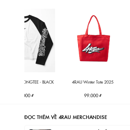
N LONGTEE - BLACK
4RAU Winter Tote 2025
4RAU W
90.000 ₫
99.000 ₫
ĐỌC THÊM VỀ 4RAU MERCHANDISE