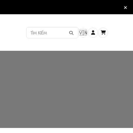
TÌM KIẾM
🇻🇳