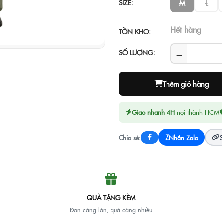
SIZE:
M
L
Hết hàng
TỒN KHO:
−
SỐ LƯỢNG:
Thêm giỏ hàng
Giao nhanh 4H
nội thành HCM
Z
Chia sẻ:
Nhắn Zalo
QUÀ TẶNG KÈM
Đơn càng lớn, quà càng nhiều