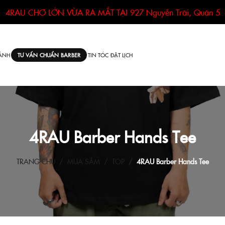
4RAU CHỢ LỚN VỪA RA MẮT TẠI
927 Nguyễn Trãi, Quận 5
ÁNH
TIN TÓC
ĐẶT LỊCH
TƯ VẤN CHUẨN BARBER
4RAU Barber Hands Tee
TRANG CHỦ
MUA SẮM
TOP
4RAU Barber Hands Tee