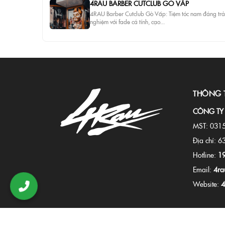
4RAU BARBER CUTCLUB GÒ VẤP
4RAU Barber Cutclub Gò Vấp: Tiệm tóc nam đáng trả
nghiệm với fade cá tính, cạo...
THÔNG 
CÔNG TY
MST: 031
Địa chỉ: 6
Hotline:
1
Email:
4ra
Website:
4