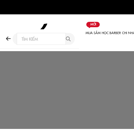
MỚI
MUA SẮM
HỌC BARBER
CHI NH