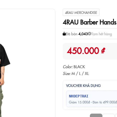
4RAU MERCHANDISE
4RAU Barber Hands
Đã bán
4,043
Tạm hết hàng
450.000 ₫
Color:
BLACK
Size:
M / L / XL
VOUCHER KHẢ DỤNG
NHDEPTRAI
Giảm 15.000đ · Đơn từ 499.000đ