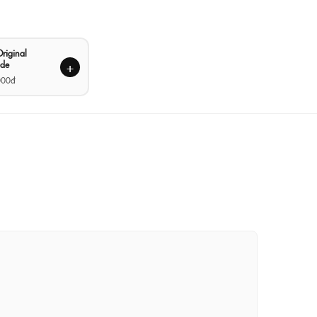
riginal
de
+
000đ