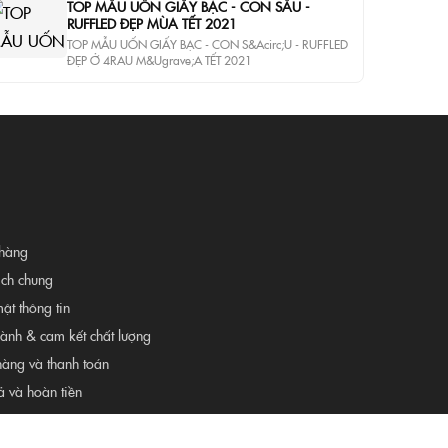
TOP MẪU UỐN GIẤY BẠC - CON SÂU -
RUFFLED ĐẸP MÙA TẾT 2021
TOP MẪU UỐN GIẤY BẠC - CON S&Acirc;U - RUFFLED
ĐẸP Ở 4RAU M&Ugrave;A TẾT 2021
hàng
ịch chung
ật thông tin
hành & cam kết chất lượng
hàng và thanh toán
ả và hoàn tiền