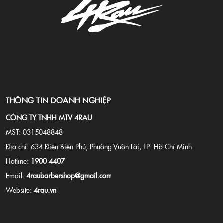
n&agrave;y th&agrave;nh
một g&oacute;i dịch vụ
chuẩn salon với t&ecirc;n gọi
Minamino Perm: uốn nhẹ
tạo nếp linh hoạt, giữ phom
đẹp tr&ecirc;n 4&ndash;8
tuần, ph&ugrave; hợp
kh&iacute; hậu n&oacute;ng
ẩm v&agrave; lịch sống bận
rộn.
THÔNG TIN DOANH NGHIỆP
CÔNG TY TNHH MTV 4RAU
MST: 0315048848
Địa chỉ: 634 Điện Biên Phủ, Phường Vườn Lài, TP. Hồ Chí Minh
Hotline:
1900 4407
Email:
4raubarbershop@gmail.com
Website:
4rau.vn