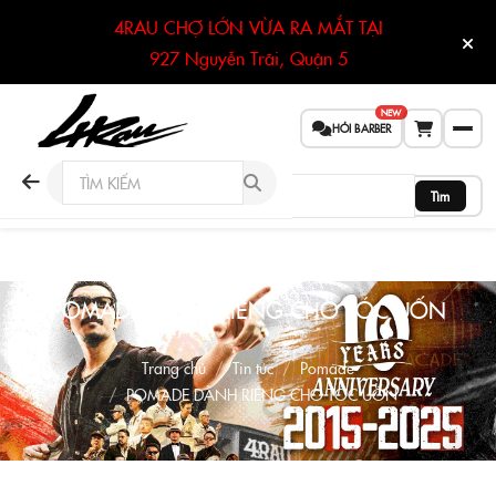
4RAU CHỢ LỚN VỪA RA MẮT TẠI
927 Nguyễn Trãi, Quận 5
NEW
HỎI BARBER
Tìm
POMADE DÀNH RIÊNG CHO TÓC UỐN
Trang chủ
Tin tức
Pomade
POMADE DÀNH RIÊNG CHO TÓC UỐN