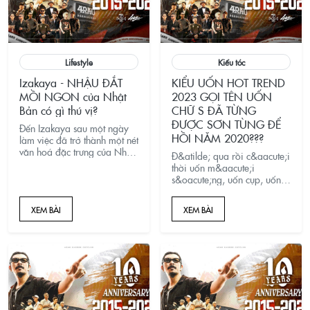
Lifestyle
Kiểu tóc
Izakaya - NHẬU ĐẮT
KIỂU UỐN HOT TREND
MỒI NGON của Nhật
2023 GỌI TÊN UỐN
Bản có gì thú vị?
CHỮ S ĐÃ TỪNG
ĐƯỢC SƠN TÙNG ĐỂ
Đến Izakaya sau một ngày
HỒI NĂM 2020???
làm việc đã trở thành một nét
văn hoá đặc trưng của Nhật
Đ&atilde; qua rồi c&aacute;i
Bản. Đặc biệt, một vài quán
thời uốn m&aacute;i
Izakaya còn phục vụ theo
s&oacute;ng, uốn cụp, uốn
hình thức tachi-nomi, tạm
chữ C,... Năm 2023 uốn chữ
dịch là “uống khi đứng”
S đang chiếm s&oacute;ng
XEM BÀI
XEM BÀI
trong giới l&agrave;m
t&oacute;c nam v&agrave;
đặc biệt l&agrave;
kh&aacute;ch khi đến 4RAU!