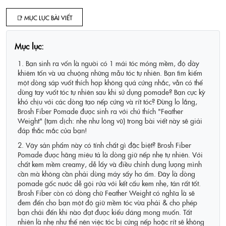
📑 MỤC LỤC BÀI VIẾT
Mục lục:
1. Bạn sinh ra vốn là người có 1 mái tóc mỏng mềm, độ dày
khiêm tốn và ưa chuộng những mẫu tóc tự nhiên. Bạn tìm kiếm
một dòng sáp vuốt thích hợp không quá cứng nhắc, vẫn có thể
dùng tay vuốt tóc tự nhiên sau khi sử dụng pomade? Bạn cực kỳ
khó chịu với các dòng tạo nếp cứng và rít tóc? Đừng lo lắng,
Brosh Fiber Pomade được sinh ra với chú thích "Feather
Weight" (tạm dịch: nhẹ như lông vũ) trong bài viết này sẽ giải
đáp thắc mắc của bạn!
2. Vậy sản phẩm này có tính chất gì đặc biệt? Brosh Fiber
Pomade được hãng miêu tả là dòng giữ nếp nhẹ tự nhiên. Với
chất kem mềm creamy, dễ lấy và điều chỉnh dung lượng mình
cần mà không cần phải dùng máy sấy hơ ấm. Đây là dòng
pomade gốc nước dễ gội rửa với kết cấu kem nhẹ, tán rất tốt.
Brosh Fiber còn có dòng chữ Feather Weight có nghĩa là sẽ
đem đến cho bạn một độ giữ mềm tóc vừa phải & cho phép
bạn chải đến khi nào đạt được kiểu dáng mong muốn. Tất
nhiên là nhẹ như thế nên việc tóc bị cứng nếp hoặc rít sẽ không