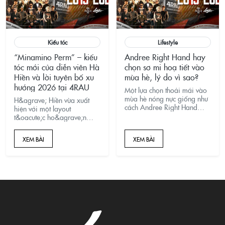
Kiểu tóc
Lifestyle
“Minamino Perm” – kiểu
Andree Right Hand hay
tóc mới của diễn viên Hà
chọn sơ mi hoạ tiết vào
Hiền và lời tuyên bố xu
mùa hè, lý do vì sao?
hướng 2026 tại 4RAU
Một lựa chọn thoải mái vào
mùa hè nóng nực giống như
H&agrave; Hiền vừa xuất
cách Andree Right Hand
hiện với một layout
đang lựa chọn chính là
t&oacute;c ho&agrave;n
Cuban Shirt.
to&agrave;n mới:
m&aacute;i giữa
XEM BÀI
XEM BÀI
ph&oacute;ng
kho&aacute;ng, th&acirc;n
t&oacute;c uốn gợn ướt mịn,
&ocirc;m g&ograve;
m&aacute; &ndash;
đ&uacute;ng tinh thần
&ldquo;retro Nhật pha
đường phố S&agrave;i
G&ograve;n&rdquo;. 4RAU
hệ thống ho&aacute; form