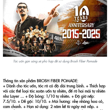
Tóc uốn gợn sóng sẽ phù hợp để sử dụng Brosh Fiber Pomade
Thông tin sản phẩm BROSH FIBER POMADE:
+ Dành cho tóc uốn, tóc rũ có độ dài trung bình.
+ Thích hợp
với các thể loại tóc xoăn uốn tự nhiên, để rũ hai mái tự nhiên
như Layer ...
+ Độ bóng: 1/10 tự nhiên.
+ Độ giữ nếp:
7.5/10.
+ Dễ gội: 10/10.
+ Mùi hương: nhẹ nhàng hoa cỏ,
cam chanh.
+ Hạn sử dụng: 2 năm kể từ ngày mở nắp.
+