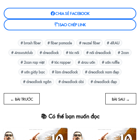
CHIA SẺ FACEBOOK
SAO CHÉP LINK
# brosh fiber
# fiber pomade
# reuzel fiber
# 4RAU
# 4raucutclub
# dreadlock
# tóc nối
# nối dreadlock
# 2can
# 2can rap việt
# tóc rapper
# 4rau uốn
# uốn ruffle
# uốn giấy bạc
# làm dreadlock
# dreadlock nam đẹp
# dreadlock ngắn
# dreadlock dài
# dreadlock đẹp
← BÀI TRƯỚC
BÀI SAU →
📚 Có thể bạn muốn đọc