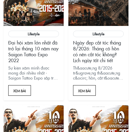
&yacute; mix&ndash;match
d&agrave;nh cho anh em.
Lifestyle
Lifestyle
Đại hội xăm lớn nhất đã
Ngày đẹp cắt tóc tháng
trở lại tháng 10 năm nay
8/2026: Tháng cô hồn
Saigon Tattoo Expo
có nên cắt tóc không?
2022
Lịch ngày tốt chi tiết
Sự kiện xăm mình được
Th&aacute;ng 8/2026
mong đợi nhiều nhất -
tr&ugrave;ng th&aacute;ng
Saigon Tattoo Expo sắp trở
c&ocirc; hồn, cắt t&oacute;c
lại, đây là Lễ hội xăm được
c&oacute; mất lộc
tổ chức tại Sài Gòn lớn nhất
kh&ocirc;ng? Xem lịch
XEM BÀI
XEM BÀI
Tháng 10 năm nay.
ng&agrave;y đẹp chi tiết,
ng&agrave;y n&ecirc;n
tr&aacute;nh v&agrave; đặt
lịch cắt t&oacute;c ngay tại
4RAU Barber.