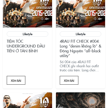
Lifestyle
Lifestyle
TIỆM TÓC
4RAU FIT CHECK #004:
UNDERGROUND ĐẦU
Long “denim khổng lồ” &
TIÊN Ở TÂN BÌNH
Đông Nguyên “all–black
utility”
Số 004 của 4RAU FIT
CHECK ghi nhanh hai outfit
trước cửa tiệm: Long chơi
denim ống rộng bản to theo
vibe Y2K Việt, c&ograve;n
XEM BÀI
XEM BÀI
Đ&ocirc;ng Nguy&ecirc;n
l&ecirc;n all&ndash;black
pha thể thao &ndash; nữ
t&iacute;nh &ndash; thực
dụng. C&ugrave;ng
b&oacute;c t&aacute;ch từng
lớp đồ v&agrave; gợi