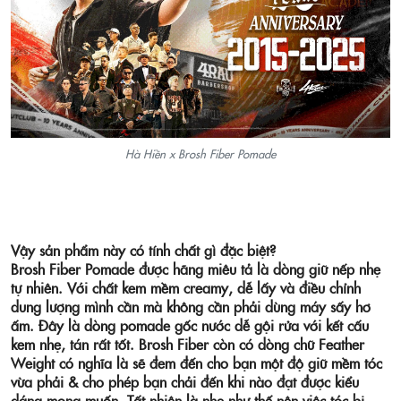
Hà Hiền x Brosh Fiber Pomade
Vậy sản phẩm này có tính chất gì đặc biệt?
Brosh Fiber Pomade được hãng miêu tả là dòng giữ nếp nhẹ
tự nhiên. Với chất kem mềm creamy, dễ lấy và điều chỉnh
dung lượng mình cần mà không cần phải dùng máy sấy hơ
ấm. Đây là dòng pomade gốc nước dễ gội rửa với kết cấu
kem nhẹ, tán rất tốt. Brosh Fiber còn có dòng chữ Feather
Weight có nghĩa là sẽ đem đến cho bạn một độ giữ mềm tóc
vừa phải & cho phép bạn chải đến khi nào đạt được kiểu
dáng mong muốn. Tất nhiên là nhẹ như thế nên việc tóc bị