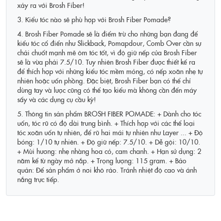
xảy ra với Brosh Fiber!
3. Kiểu tóc nào sẽ phù hợp với Brosh Fiber Pomade?
4. Brosh Fiber Pomade sẽ là điểm trừ cho những bạn đang để
kiểu tóc cổ điển như Slickback, Pomapdour, Comb Over cần sự
chải chuốt mạnh mẽ ôm tóc tốt, vì độ giữ nếp của Brosh Fiber
sẽ là vừa phải 7.5/10. Tuy nhiên Brosh Fiber được thiết kế ra
để thích hợp với những kiểu tóc mềm mỏng, có nếp xoăn nhẹ tự
nhiên hoặc uốn phồng. Đặc biệt, Brosh Fiber bạn có thể chỉ
dùng tay và lược cũng có thể tạo kiểu mà không cần đến máy
sấy và các dụng cụ cầu kỳ!
5. Thông tin sản phẩm BROSH FIBER POMADE: + Dành cho tóc
uốn, tóc rũ có độ dài trung bình. + Thích hợp với các thể loại
tóc xoăn uốn tự nhiên, để rũ hai mái tự nhiên như Layer ... + Độ
bóng: 1/10 tự nhiên. + Độ giữ nếp: 7.5/10. + Dễ gội: 10/10.
+ Mùi hương: nhẹ nhàng hoa cỏ, cam chanh. + Hạn sử dụng: 2
năm kể từ ngày mở nắp. + Trọng lượng: 115 gram. + Bảo
quản: Để sản phẩm ở nơi khô ráo. Tránh nhiệt độ cao và ánh
nắng trực tiếp.
Pomade