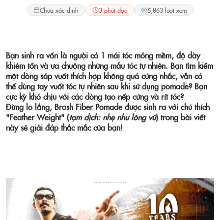
Chưa xác định
3 phút đọc
5,863 lượt xem
Bạn sinh ra vốn là người có 1 mái tóc mỏng mềm, độ dày
khiêm tốn và ưa chuộng những mẫu tóc tự nhiên. Bạn tìm kiếm
một dòng sáp vuốt thích hợp không quá cứng nhắc, vẫn có
thể dùng tay vuốt tóc tự nhiên sau khi sử dụng pomade? Bạn
cực kỳ khó chịu với các dòng tạo nếp cứng và rít tóc?
Đừng lo lắng, Brosh Fiber Pomade được sinh ra với chú thích
"Feather Weight" (
tạm dịch: nhẹ như lông vũ
) trong bài viết
này sẽ giải đáp thắc mắc của bạn!