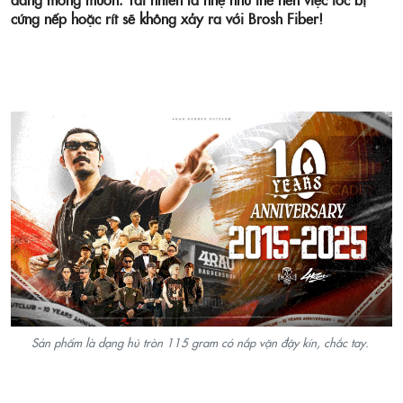
cứng nếp hoặc rít sẽ không xảy ra với Brosh Fiber!
Sản phẩm là dạng hủ tròn 115 gram có nắp vặn đậy kín, chắc tay.