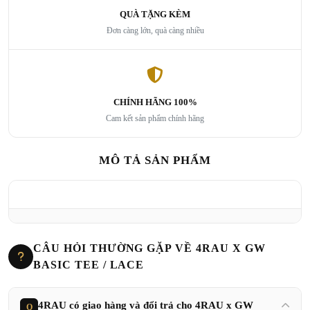
QUÀ TẶNG KÈM
Đơn càng lớn, quà càng nhiều
CHÍNH HÃNG 100%
Cam kết sản phẩm chính hãng
MÔ TẢ SẢN PHẨM
CÂU HỎI THƯỜNG GẶP VỀ 4RAU X GW
BASIC TEE / LACE
4RAU có giao hàng và đổi trả cho 4RAU x GW
Q