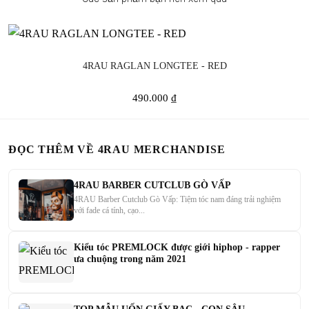
4RAU RAGLAN LONGTEE - RED
490.000 ₫
ĐỌC THÊM VỀ 4RAU MERCHANDISE
4RAU BARBER CUTCLUB GÒ VẤP
4RAU Barber Cutclub Gò Vấp: Tiệm tóc nam đáng trải nghiệm
với fade cá tính, cạo...
Kiểu tóc PREMLOCK được giới hiphop - rapper
ưa chuộng trong năm 2021