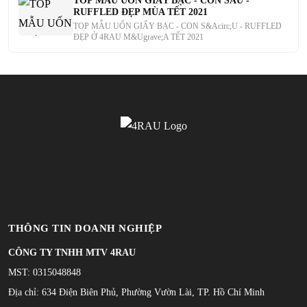
TOP MẪU UỐN GIẤY BẠC - CON SÂU -
RUFFLED ĐẸP MÙA TẾT 2021
TOP MẪU UỐN GIẤY BẠC - CON S&Acirc;U - RUFFLED
ĐẸP Ở 4RAU M&Ugrave;A TẾT 2021
THÔNG TIN DOANH NGHIỆP
CÔNG TY TNHH MTV 4RAU
MST: 0315048848
Địa chỉ: 634 Điện Biên Phủ, Phường Vườn Lài, TP. Hồ Chí Minh