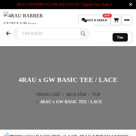
4RAU CHỢ LỚN VỪA RA MẮT TẠI
927 Nguyễn Trãi, Quận 5
NEW
HỎI BARBER
Tìm
4RAU x GW BASIC TEE / LACE
TRANG CHỦ
MUA SẮM
TOP
4RAU x GW BASIC TEE / LACE