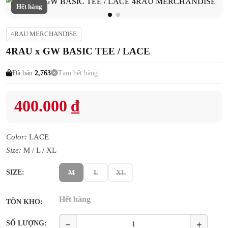
Hết hàng
4RAU MERCHANDISE
4RAU x GW BASIC TEE / LACE
Đã bán
2,763
Tạm hết hàng
400.000 ₫
Color:
LACE
Size:
M / L / XL
SIZE:
M
L
XL
Hết hàng
TỒN KHO:
−
+
SỐ LƯỢNG: