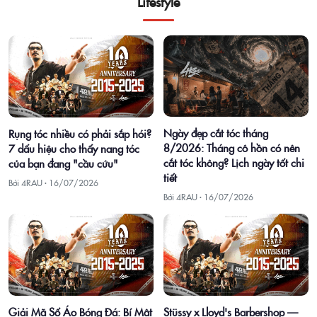
Lifestyle
Ngày đẹp cắt tóc tháng
Rụng tóc nhiều có phải sắp hói?
8/2026: Tháng cô hồn có nên
7 dấu hiệu cho thấy nang tóc
cắt tóc không? Lịch ngày tốt chi
của bạn đang "cầu cứu"
tiết
Bởi 4RAU ·
16/07/2026
Bởi 4RAU ·
16/07/2026
Giải Mã Số Áo Bóng Đá: Bí Mật
Stüssy x Lloyd's Barbershop —