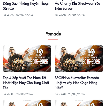
Đằng Sau Những Huyền Thoại
Áo Charity Khi Streetwear Yêu
Sân Cỏ
Tiệm Barber
Bởi 4RAU ·
02/07/2026
Bởi 4RAU ·
27/06/2026
Pomade
Top 4 Sáp Vuốt Tóc Nam Tốt
BROSH vs Suavecito: Pomade
Nhất Hiện Nay Cho Từng Chất
Nhật vs Mỹ Nên Chọn Hãng
Tóc
Nào?
Bởi 4RAU ·
26/06/2026
Bởi 4RAU ·
28/04/2026