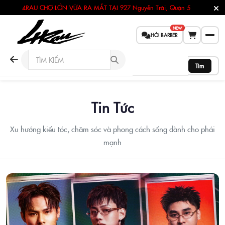
4RAU CHỢ LỚN VỪA RA MẮT TẠI
927 Nguyễn Trãi, Quận 5
NEW
HỎI BARBER
Tìm
Tin Tức
Xu hướng kiểu tóc, chăm sóc và phong cách sống dành cho phái
mạnh