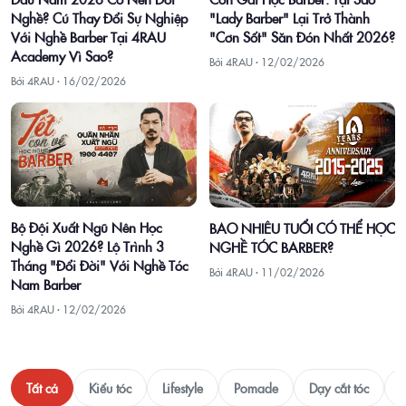
Nghề? Cú Thay Đổi Sự Nghiệp
"Lady Barber" Lại Trở Thành
Với Nghề Barber Tại 4RAU
"Cơn Sốt" Săn Đón Nhất 2026?
Academy Vì Sao?
Bởi 4RAU ·
12/02/2026
Bởi 4RAU ·
16/02/2026
Bộ Đội Xuất Ngũ Nên Học
BAO NHIÊU TUỔI CÓ THỂ HỌC
Nghề Gì 2026? Lộ Trình 3
NGHỀ TÓC BARBER?
Tháng "Đổi Đời" Với Nghề Tóc
Bởi 4RAU ·
11/02/2026
Nam Barber
Bởi 4RAU ·
12/02/2026
Tất cả
Kiểu tóc
Lifestyle
Pomade
Dạy cắt tóc
T