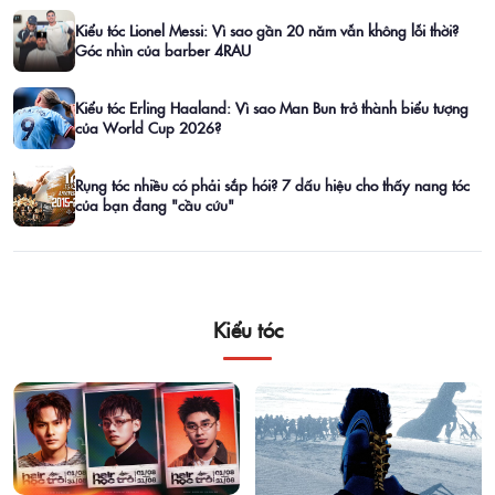
Kiểu tóc Lionel Messi: Vì sao gần 20 năm vẫn không lỗi thời?
Góc nhìn của barber 4RAU
Kiểu tóc Erling Haaland: Vì sao Man Bun trở thành biểu tượng
của World Cup 2026?
Rụng tóc nhiều có phải sắp hói? 7 dấu hiệu cho thấy nang tóc
của bạn đang "cầu cứu"
Kiểu tóc