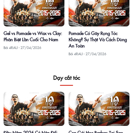
Gel vs Pomade vs Wax vs Clay:
Pomade Có Gây Rụng Tóc
Phân Biệt Lần Cuối Cho Nam
Không? Sự Thật Và Cách Dùng
An Toàn
Bởi 4RAU ·
27/04/2026
Bởi 4RAU ·
27/04/2026
Dạy cắt tóc
Đầu Năm 2026 Có Nên Đổi
Con Gái Học Barber: Tại Sao