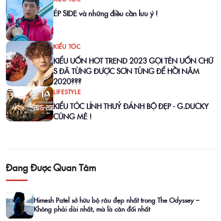
ÉP SIDE và những điều cần lưu ý !
KIỂU TÓC
KIỂU UỐN HOT TREND 2023 GỌI TÊN UỐN CHỮ
S ĐÃ TỪNG ĐƯỢC SƠN TÙNG ĐỂ HỒI NĂM
2020???
LIFESTYLE
KIỂU TÓC LÍNH THUỶ ĐÁNH BỘ ĐẸP - G.DUCKY
CŨNG MÊ !
Đang Được Quan Tâm
Himesh Patel sở hữu bộ râu đẹp nhất trong The Odyssey –
Không phải dài nhất, mà là cân đối nhất