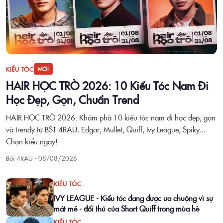
KIỂU TÓC
MỚI
HAIR HỌC TRÒ 2026: 10 Kiểu Tóc Nam Đi
Học Đẹp, Gọn, Chuẩn Trend
HAIR HỌC TRÒ 2026: Khám phá 10 kiểu tóc nam đi học đẹp, gọn
và trendy từ BST 4RAU. Edgar, Mullet, Quiff, Ivy League, Spiky...
Chọn kiểu ngay!
Bởi 4RAU ·
08/08/2026
KIỂU TÓC
IVY LEAGUE - Kiểu tóc đang được ưa chuộng vì sự
mát mẻ - đối thủ của Short Quiff trong mùa hè
KIỂU TÓC