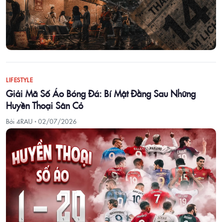
LIFESTYLE
Giải Mã Số Áo Bóng Đá: Bí Mật Đằng Sau Những
Huyền Thoại Sân Cỏ
Bởi 4RAU ·
02/07/2026