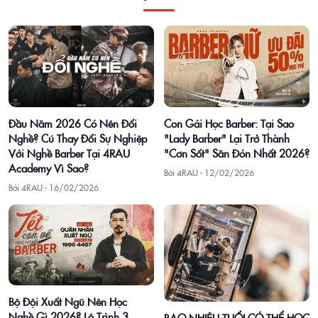
Con Gái Học Barber: Tại Sao
Đầu Năm 2026 Có Nên Đổi
"Lady Barber" Lại Trở Thành
Nghề? Cú Thay Đổi Sự Nghiệp
"Cơn Sốt" Săn Đón Nhất 2026?
Với Nghề Barber Tại 4RAU
Academy Vì Sao?
Bởi 4RAU ·
12/02/2026
Bởi 4RAU ·
16/02/2026
Bộ Đội Xuất Ngũ Nên Học
Nghề Gì 2026? Lộ Trình 3
BAO NHIÊU TUỔI CÓ THỂ HỌC