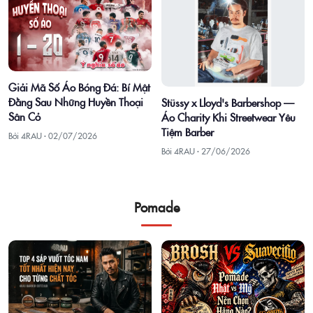
Giải Mã Số Áo Bóng Đá: Bí Mật
Đằng Sau Những Huyền Thoại
Stüssy x Lloyd's Barbershop —
Sân Cỏ
Áo Charity Khi Streetwear Yêu
Tiệm Barber
Bởi 4RAU ·
02/07/2026
Bởi 4RAU ·
27/06/2026
Pomade