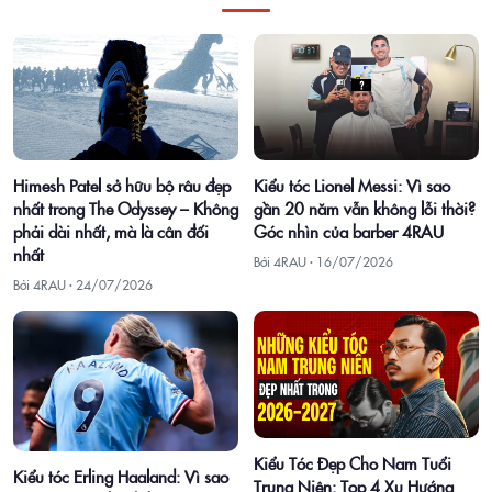
Himesh Patel sở hữu bộ râu đẹp
Kiểu tóc Lionel Messi: Vì sao
nhất trong The Odyssey – Không
gần 20 năm vẫn không lỗi thời?
phải dài nhất, mà là cân đối
Góc nhìn của barber 4RAU
nhất
Bởi 4RAU ·
16/07/2026
Bởi 4RAU ·
24/07/2026
Kiểu Tóc Đẹp Cho Nam Tuổi
Kiểu tóc Erling Haaland: Vì sao
Trung Niên: Top 4 Xu Hướng