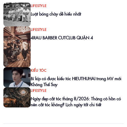
LIFESTYLE
Luật bóng chày dễ hiểu nhất
LIFESTYLE
4RAU BARBER CUTCLUB QUẬN 4
KIỂU TÓC
Bí kíp có được kiểu tóc HIEUTHUHAI trong MV mới
Không Thể Say
LIFESTYLE
Ngày đẹp cắt tóc tháng 8/2026: Tháng cô hồn có
nên cắt tóc không? Lịch ngày tốt chi tiết