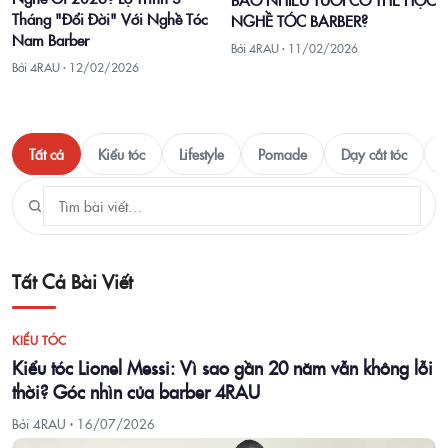
Tháng "Đổi Đời" Với Nghề Tóc
NGHỀ TÓC BARBER?
Nam Barber
Bởi 4RAU ·
11/02/2026
Bởi 4RAU ·
12/02/2026
Tất cả
Kiểu tóc
Lifestyle
Pomade
Dạy cắt tóc
T
Tất Cả Bài Viết
KIỂU TÓC
Kiểu tóc Lionel Messi: Vì sao gần 20 năm vẫn không lỗi
thời? Góc nhìn của barber 4RAU
Bởi 4RAU ·
16/07/2026