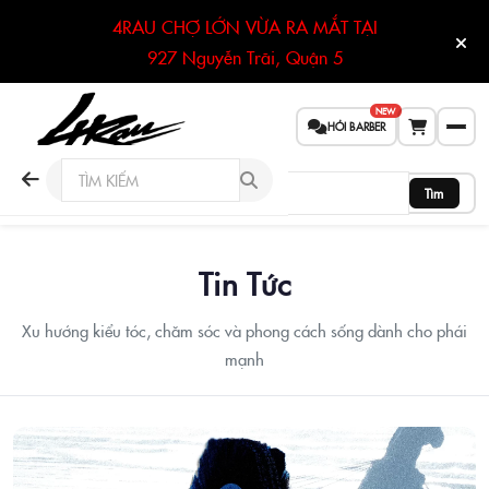
4RAU CHỢ LỚN VỪA RA MẮT TẠI
927 Nguyễn Trãi, Quận 5
NEW
HỎI BARBER
Tìm
Tin Tức
Xu hướng kiểu tóc, chăm sóc và phong cách sống dành cho phái
mạnh