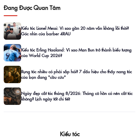
Đang Được Quan Tâm
Kiểu tóc Lionel Messi: Vì sao gần 20 năm vẫn không lỗi thời?
Góc nhìn của barber 4RAU
Kiểu tóc Erling Haaland: Vì sao Man Bun trở thành biểu tượng
của World Cup 2026?
Rụng tóc nhiều có phải sắp hói? 7 dấu hiệu cho thấy nang tóc
của bạn đang "cầu cứu"
Ngày đẹp cắt tóc tháng 8/2026: Tháng cô hồn có nên cắt tóc
không? Lịch ngày tốt chi tiết
Kiểu tóc