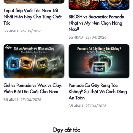
Top 4 Sáp Vuốt Tóc Nam Tốt
Nhất Hiện Nay Cho Từng Chất
BROSH vs Suavecito: Pomade
Tóc
Nhật vs Mỹ Nên Chọn Hãng
Nào?
Bởi 4RAU ·
26/06/2026
Bởi 4RAU ·
28/04/2026
Gel vs Pomade vs Wax vs Clay:
Pomade Có Gây Rụng Tóc
Phân Biệt Lần Cuối Cho Nam
Không? Sự Thật Và Cách Dùng
An Toàn
Bởi 4RAU ·
27/04/2026
Bởi 4RAU ·
27/04/2026
Dạy cắt tóc