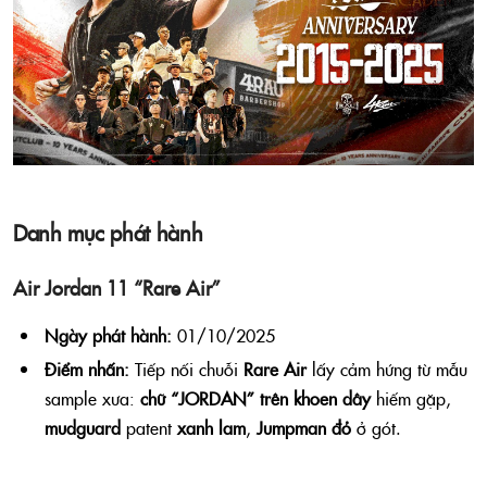
Danh mục phát hành
Air Jordan 11 “Rare Air”
Ngày phát hành:
01/10/2025
Điểm nhấn:
Tiếp nối chuỗi
Rare Air
lấy cảm hứng từ mẫu
sample xưa:
chữ “JORDAN” trên khoen dây
hiếm gặp,
mudguard
patent
xanh lam
,
Jumpman đỏ
ở gót.