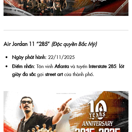
Air Jordan 11 “285”
(Độc quyền Bắc Mỹ)
Ngày phát hành:
22/11/2025
Điểm nhấn:
Tôn vinh
Atlanta
và tuyến
Interstate 285
:
lót
giày đa sắc
gợi
street art
của thành phố.