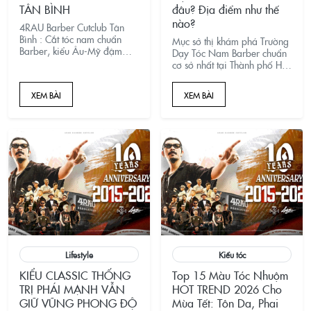
TÂN BÌNH
đâu? Địa điểm như thế
nào?
4RAU Barber Cutclub Tân
Bình : Cắt tóc nam chuẩn
Mục sở thị khám phá Trường
Barber, kiểu Âu-Mỹ đậm
Dạy Tóc Nam Barber chuẩn
chất cá tính. Không gian
cơ sở nhất tại Thành phố Hồ
hiện đại, nhân viên trẻ nhiệt
Chí Minh ngay nhé. Khám
tình. Ưu đãi cho khách mới!
phá cơ sở vật chất khang
XEM BÀI
XEM BÀI
trang, hiện đại của Học viện
4RAU ACADEMY.
Lifestyle
Kiểu tóc
KIỂU CLASSIC THỐNG
Top 15 Màu Tóc Nhuộm
TRỊ PHÁI MẠNH VẪN
HOT TREND 2026 Cho
GIỮ VŨNG PHONG ĐỘ
Mùa Tết: Tôn Da, Phai