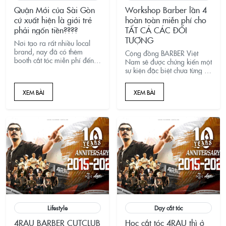
Quận Mới của Sài Gòn
Workshop Barber lần 4
cứ xuất hiện là giới trẻ
hoàn toàn miễn phí cho
phải ngốn tiền????
TẤT CẢ CÁC ĐỐI
TƯỢNG
Nơi tạo ra rất nhiều local
brand, nay đã có thêm
Cộng đồng BARBER Việt
booth cắt tóc miễn phí đến từ
Nam sẽ được chứng kiến một
4RAU Barber Cutclub và ....
sự kiện đặc biệt chưa từng có
???
tại 4RAU của Chủ tịch chuỗi
4RAU Barbershop Hà Hiền
XEM BÀI
XEM BÀI
tổ chức
Lifestyle
Dạy cắt tóc
4RAU BARBER CUTCLUB
Học cắt tóc 4RAU thì ở