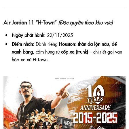
Air Jordan 11 “H-Town”
(Độc quyền theo khu vực)
Ngày phát hành:
22/11/2025
Điểm nhấn:
Dành riêng
Houston
:
thân da lộn nâu
,
đế
xanh băng
, cảm hứng từ
cốp xe (trunk)
– chi tiết gợi văn
hóa xe xứ H-Town.