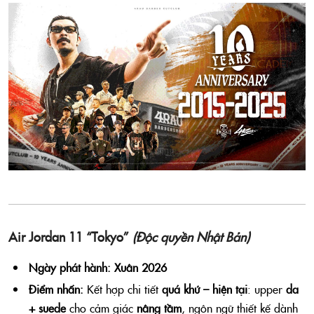
Air Jordan 11 “Tokyo”
(Độc quyền Nhật Bản)
Ngày phát hành:
Xuân 2026
Điểm nhấn:
Kết hợp chi tiết
quá khứ – hiện tại
: upper
da
+ suede
cho cảm giác
nâng tầm
, ngôn ngữ thiết kế dành