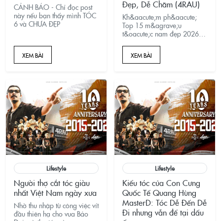
Đẹp, Dễ Chăm (4RAU)
CẢNH BÁO - Chỉ đọc post
này nếu bạn thấy mình TÓC
Kh&aacute;m ph&aacute;
6 và CHƯA ĐẸP
Top 15 m&agrave;u
t&oacute;c nam đẹp 2026
hot nhất m&ugrave;a Tết
n&agrave;y tại 4RAU. Tuyển
XEM BÀI
XEM BÀI
tập c&aacute;c m&agrave;u
nhuộm t&ocirc;n da ngăm,
phai m&agrave;u đẹp
v&agrave; cực kỳ dễ chăm
s&oacute;c cho anh em.
Lifestyle
Lifestyle
Người thợ cắt tóc giàu
Kiểu tóc của Con Cưng
nhất Việt Nam ngày xưa
Quốc Tế Quang Hùng
MasterD: Tóc Dễ Đến Dễ
Nhờ thu nhập từ công việc vít
Đi nhưng vẫn để tại dấu
đầu thiên hạ cho vua Bảo