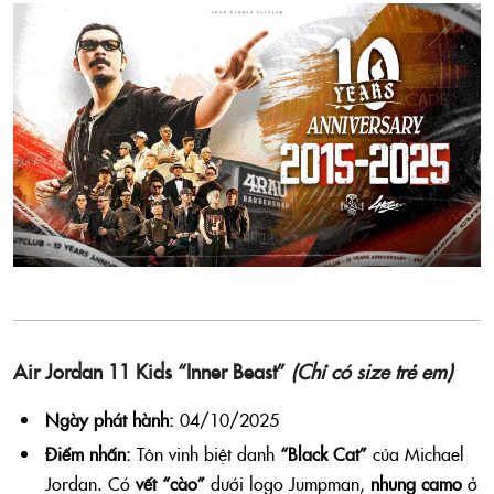
Air Jordan 11 Kids “Inner Beast”
(Chỉ có size trẻ em)
Ngày phát hành:
04/10/2025
Điểm nhấn:
Tôn vinh biệt danh
“Black Cat”
của Michael
Jordan. Có
vết “cào”
dưới logo Jumpman,
nhung camo
ở