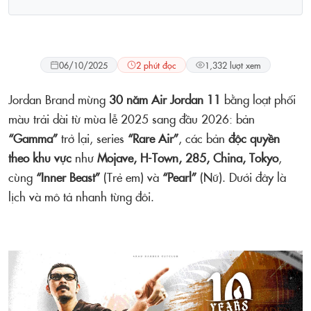
Lifestyle
06/10/2025
2 phút đọc
1,332 lượt xem
Jordan Brand mừng
30 năm Air Jordan 11
bằng loạt phối
màu trải dài từ mùa lễ 2025 sang đầu 2026: bản
“Gamma”
trở lại, series
“Rare Air”
, các bản
độc quyền
theo khu vực
như
Mojave, H-Town, 285, China, Tokyo
,
cùng
“Inner Beast”
(Trẻ em) và
“Pearl”
(Nữ). Dưới đây là
lịch và mô tả nhanh từng đôi.