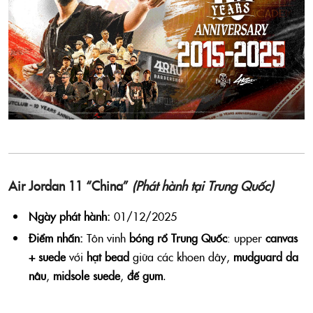
Air Jordan 11 “China”
(Phát hành tại Trung Quốc)
Ngày phát hành:
01/12/2025
Điểm nhấn:
Tôn vinh
bóng rổ Trung Quốc
: upper
canvas
+ suede
với
hạt bead
giữa các khoen dây,
mudguard da
nâu
,
midsole suede
,
đế gum
.