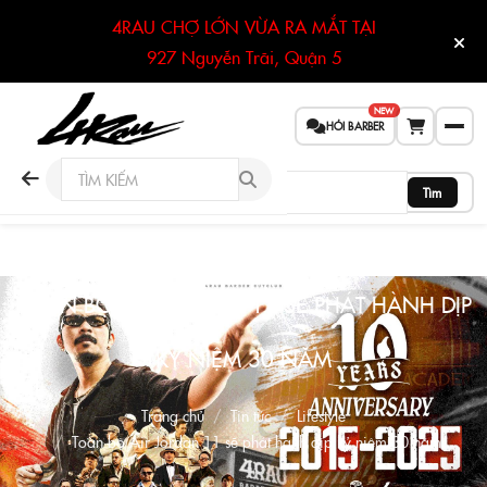
4RAU CHỢ LỚN VỪA RA MẮT TẠI
927 Nguyễn Trãi, Quận 5
NEW
HỎI BARBER
Tìm
TOÀN BỘ AIR JORDAN 11 SẼ PHÁT HÀNH DỊP
KỶ NIỆM 30 NĂM
Trang chủ
Tin tức
Lifestyle
Toàn bộ Air Jordan 11 sẽ phát hành dịp kỷ niệm 30 năm