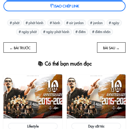
SAO CHÉP LINK
# phát
# phát hành
# hành
# air jordan
# jordan
# ngày
# ngày phát
# ngày phát hành
# điểm
# điểm nhấn
← BÀI TRƯỚC
BÀI SAU →
📚 Có thể bạn muốn đọc
Lifestyle
Dạy cắt tóc