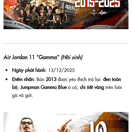
Air Jordan 11 “Gamma”
(Hồi sinh)
Ngày phát hành:
13/12/2025
Điểm nhấn:
Bản
2013
được yêu thích trở lại:
đen toàn
bộ
,
Jumpman Gamma Blue
ở cổ,
chi tiết vàng
trên lưỡi
gà và gót.