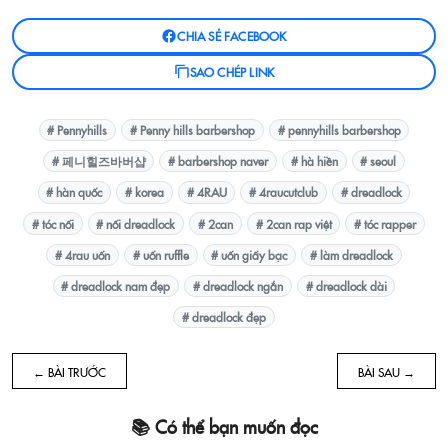
CHIA SẺ FACEBOOK
SAO CHÉP LINK
# Pennyhills
# Penny hills barbershop
# pennyhills barbershop
# 페니힐즈바버샵
# barbershop naver
# hà hiền
# seoul
# hàn quốc
# korea
# 4RAU
# 4raucutclub
# dreadlock
# tóc nối
# nối dreadlock
# 2can
# 2can rap việt
# tóc rapper
# 4rau uốn
# uốn ruffle
# uốn giấy bạc
# làm dreadlock
# dreadlock nam đẹp
# dreadlock ngắn
# dreadlock dài
# dreadlock đẹp
← BÀI TRƯỚC
BÀI SAU →
📚 Có thể bạn muốn đọc