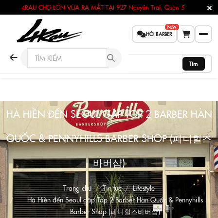
4RAU CHỢ LỚN VỪA RA MẮT TẠI
927 Nguyễn Trãi, Quận 5
NEW
HỎI BARBER
Tìm
HÀ HIỀN ĐẾN SEOUL GẶP TOP 2 BARBER HÀN
QUỐC & PENNYHILLS BARBER SHOP (페니힐즈
바버샵)
Trang chủ
Tin tức
Lifestyle
Hà Hiền đến Seoul gặp Top 2 Barber Hàn Quốc & Pennyhills
Barber Shop (페니힐즈바버샵)