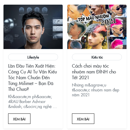
Lifestyle
Kiểu tóc
Lần Đầu Tiên Xuất Hiện:
Cách chơi màu tóc
Công Cụ AI Tư Vấn Kiểu
nhuộm nam ĐỈNH cho
Tóc Nam Chuẩn Đến
Tết 2021
Từng Milimet – Bạn Đã
Những m&agrave;u
Thử Chưa?
t&oacute;c nhuộm nam đẹp
năm 2021
Kh&aacute;m ph&aacute;
4RAU Barber Advisor
&ndash; c&ocirc;ng nghệ AI
ph&acirc;n t&iacute;ch
khu&ocirc;n mặt, gợi
XEM BÀI
XEM BÀI
&yacute; kiểu t&oacute;c
ph&ugrave; hợp v&agrave;