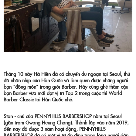
Tháng 10 này Hà Hiền đã có chuyến du ngoạn tại
Seoul
, thủ
đô nhộn nhịp của Hàn Quốc và làm quen được những người
bạn “đồng môn” trong giới Barber. Hãy cùng ghé thăm cậu
bạn Barber vừa mới đạt vị trí
Top 2
trong cuộc thi
World
Barber Classic
tại Hàn Quốc nhé.
Stan - chủ của P
ENNYHILLS BARBERSHOP
nằm tại Seoul
(gần trạm Gwang Heung Chang). Thành lập vào năm 2019,
đến nay đã được 3 năm hoạt động, PENNYHILLS
BARBERSHOP đã có một vị trí ổn định trong lòng người dân