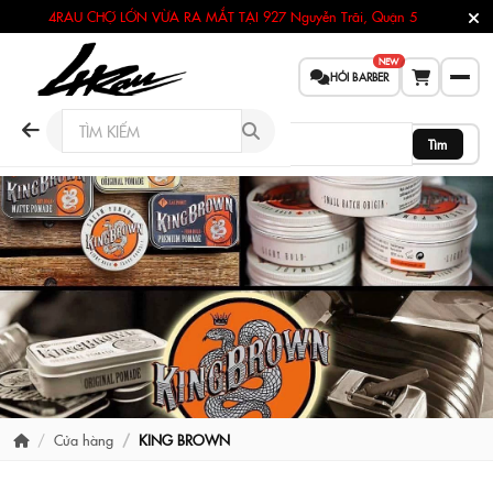
4RAU CHỢ LỚN VỪA RA MẮT TẠI
927 Nguyễn Trãi, Quận 5
NEW
HỎI BARBER
Tìm
Cửa hàng
KING BROWN
BRAND STORE