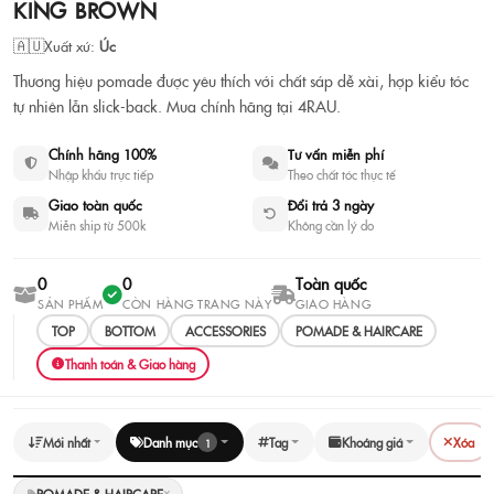
KING BROWN
KING BROWN Pomade | Sáp tạo
kiểu chính hãng
🇦🇺
Xuất xứ:
Úc
Thương hiệu pomade được yêu thích với chất sáp dễ xài, hợp kiểu tóc
🇦🇺
Úc
·
0 sản phẩm
tự nhiên lẫn slick-back. Mua chính hãng tại 4RAU.
Xem sản phẩm
Tư vấn chọn nhanh
Chính hãng 100%
Tư vấn miễn phí
Nhập khẩu trực tiếp
Theo chất tóc thực tế
Giao toàn quốc
Đổi trả 3 ngày
Miễn ship từ 500k
Không cần lý do
0
0
Toàn quốc
SẢN PHẨM
CÒN HÀNG TRANG NÀY
GIAO HÀNG
TOP
BOTTOM
ACCESSORIES
POMADE & HAIRCARE
Thanh toán & Giao hàng
Mới nhất
Danh mục
Tag
Khoảng giá
Xóa
1