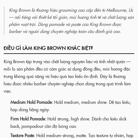
King Brown là thương hiệu grooming cao cấp đến từ Melbourne, Úc
— nổi tiếng với thiết kế tối giản, mùi hương tinh tế và chất lượng sản
phẩm vượt trội. Dòng pomade và paste của King Brown được
barber và người dùng chuyên nghiệp toàn cầu đánh giá cao.
ĐIỀU GÌ LÀM KING BROWN KHÁC BIỆT?
King Brown tập trung vào chất lượng nguyên liệu và tính nhất quán —
mỗi lọ sản phẩm đều có cảm giác sử dụng đồng đều, mùi hương đặc
trưng không quá nặng và hiệu quả tạo kiểu ổn định. Đây là thương
hiệu được nhiều barber chuyên nghiệp chọn dùng trong quá trình làm
việc.
Medium Hold Pomade:
Hold medium, medium shine. Dễ tạo kiểu,
hợp dùng hằng ngày.
Firm Hold Pomade:
Hold strong, high shine. Dành cho kiểu slick
back, pompadour cần độ bóng cao.
Texture Paste:
Hold medium-strong, matte. Tạo texture tự nhiên, hợp