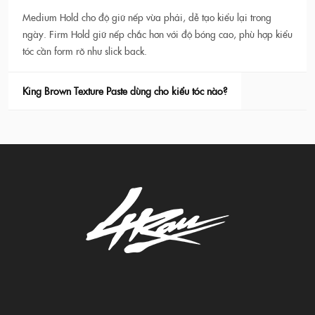
Medium Hold cho độ giữ nếp vừa phải, dễ tạo kiểu lại trong
ngày. Firm Hold giữ nếp chắc hơn với độ bóng cao, phù hợp kiểu
tóc cần form rõ như slick back.
King Brown Texture Paste dùng cho kiểu tóc nào?