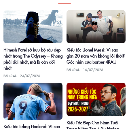
Himesh Patel sở hữu bộ râu đẹp
Kiểu tóc Lionel Messi: Vì sao
nhất trong The Odyssey – Không
gần 20 năm vẫn không lỗi thời?
phải dài nhất, mà là cân đối
Góc nhìn của barber 4RAU
nhất
Bởi 4RAU ·
16/07/2026
Bởi 4RAU ·
24/07/2026
Kiểu Tóc Đẹp Cho Nam Tuổi
Kiểu tóc Erling Haaland: Vì sao
Trung Niên: Top 4 Xu Hướng