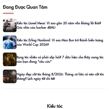
Đang Được Quan Tâm
Kiểu tóc Lionel Messi: Vì sao gần 20 năm vẫn không lỗi thời?
Góc nhìn của barber 4RAU
Kiểu tóc Erling Haaland: Vì sao Man Bun trở thành biểu tượng
của World Cup 2026?
Rụng tóc nhiều có phải sắp hói? 7 dấu hiệu cho thấy nang tóc
của bạn đang "cầu cứu"
Ngày đẹp cắt tóc tháng 8/2026: Tháng cô hồn có nên cắt tóc
không? Lịch ngày tốt chi tiết
Kiểu tóc