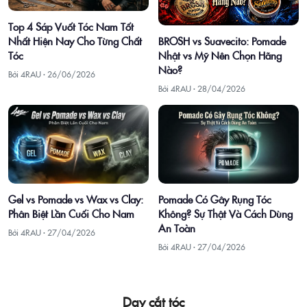
Top 4 Sáp Vuốt Tóc Nam Tốt
Nhất Hiện Nay Cho Từng Chất
BROSH vs Suavecito: Pomade
Tóc
Nhật vs Mỹ Nên Chọn Hãng
Nào?
Bởi 4RAU ·
26/06/2026
Bởi 4RAU ·
28/04/2026
Gel vs Pomade vs Wax vs Clay:
Pomade Có Gây Rụng Tóc
Phân Biệt Lần Cuối Cho Nam
Không? Sự Thật Và Cách Dùng
An Toàn
Bởi 4RAU ·
27/04/2026
Bởi 4RAU ·
27/04/2026
Dạy cắt tóc