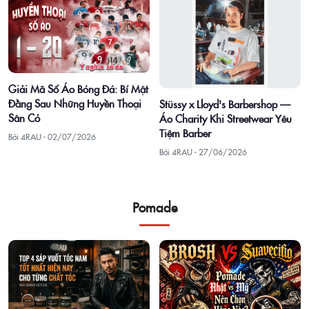
Giải Mã Số Áo Bóng Đá: Bí Mật
Đằng Sau Những Huyền Thoại
Stüssy x Lloyd's Barbershop —
Sân Cỏ
Áo Charity Khi Streetwear Yêu
Tiệm Barber
Bởi 4RAU ·
02/07/2026
Bởi 4RAU ·
27/06/2026
Pomade