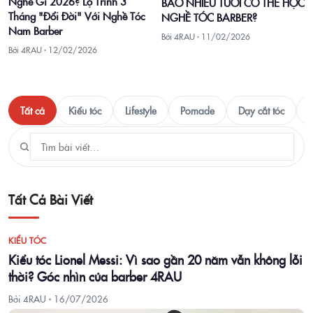
Nghề Gì 2026? Lộ Trình 3
BAO NHIÊU TUỔI CÓ THỂ HỌC
Tháng "Đổi Đời" Với Nghề Tóc
NGHỀ TÓC BARBER?
Nam Barber
Bởi 4RAU ·
11/02/2026
Bởi 4RAU ·
12/02/2026
Tất cả
Kiểu tóc
Lifestyle
Pomade
Dạy cắt tóc
T
Tất Cả Bài Viết
KIỂU TÓC
Kiểu tóc Lionel Messi: Vì sao gần 20 năm vẫn không lỗi
thời? Góc nhìn của barber 4RAU
Bởi 4RAU ·
16/07/2026