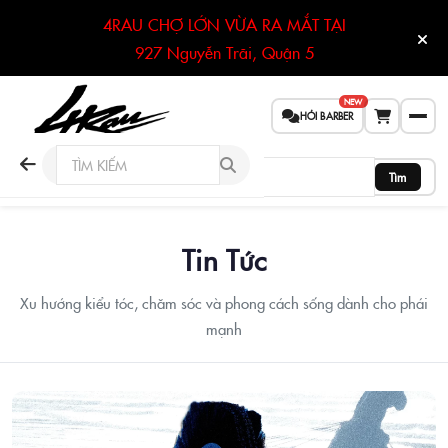
4RAU CHỢ LỚN VỪA RA MẮT TẠI
927 Nguyễn Trãi, Quận 5
NEW
HỎI BARBER
Tìm
Tin Tức
Xu hướng kiểu tóc, chăm sóc và phong cách sống dành cho phái
mạnh