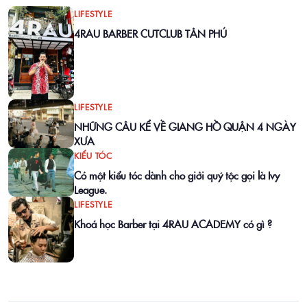
LIFESTYLE
4RAU BARBER CUTCLUB TÂN PHÚ
LIFESTYLE
NHỮNG CÂU KỂ VỀ GIANG HỒ QUẬN 4 NGÀY
XƯA
KIỂU TÓC
Có một kiểu tóc dành cho giới quý tộc gọi là Ivy
League.
LIFESTYLE
Khoá học Barber tại 4RAU ACADEMY có gì ?