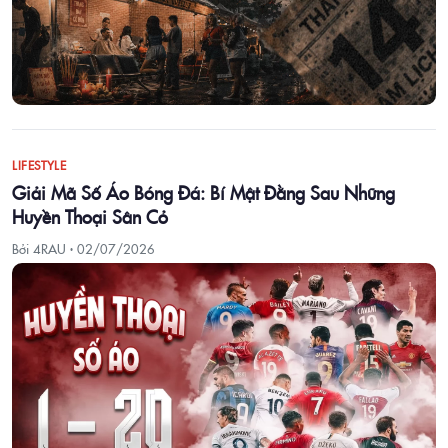
LIFESTYLE
Giải Mã Số Áo Bóng Đá: Bí Mật Đằng Sau Những
Huyền Thoại Sân Cỏ
Bởi 4RAU ·
02/07/2026