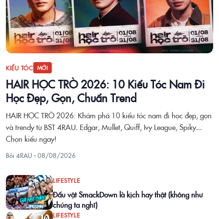
KIỂU TÓC
MỚI
HAIR HỌC TRÒ 2026: 10 Kiểu Tóc Nam Đi
Học Đẹp, Gọn, Chuẩn Trend
HAIR HỌC TRÒ 2026: Khám phá 10 kiểu tóc nam đi học đẹp, gọn
và trendy từ BST 4RAU. Edgar, Mullet, Quiff, Ivy League, Spiky...
Chọn kiểu ngay!
Bởi 4RAU ·
08/08/2026
LIFESTYLE
Đấu vật SmackDown là kịch hay thật (không như
chúng ta nghĩ)
LIFESTYLE