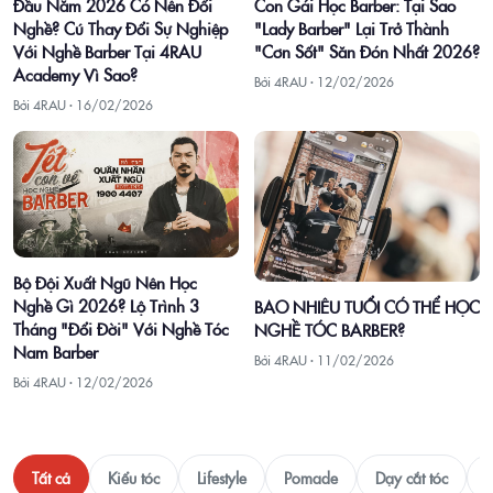
Con Gái Học Barber: Tại Sao
Đầu Năm 2026 Có Nên Đổi
"Lady Barber" Lại Trở Thành
Nghề? Cú Thay Đổi Sự Nghiệp
"Cơn Sốt" Săn Đón Nhất 2026?
Với Nghề Barber Tại 4RAU
Academy Vì Sao?
Bởi 4RAU ·
12/02/2026
Bởi 4RAU ·
16/02/2026
Bộ Đội Xuất Ngũ Nên Học
Nghề Gì 2026? Lộ Trình 3
BAO NHIÊU TUỔI CÓ THỂ HỌC
Tháng "Đổi Đời" Với Nghề Tóc
NGHỀ TÓC BARBER?
Nam Barber
Bởi 4RAU ·
11/02/2026
Bởi 4RAU ·
12/02/2026
Tất cả
Kiểu tóc
Lifestyle
Pomade
Dạy cắt tóc
T