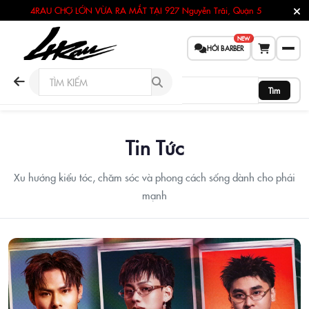
4RAU CHỢ LỚN VỪA RA MẮT TẠI
927 Nguyễn Trãi, Quận 5
NEW
HỎI BARBER
Tìm
Tin Tức
Xu hướng kiểu tóc, chăm sóc và phong cách sống dành cho phái
mạnh