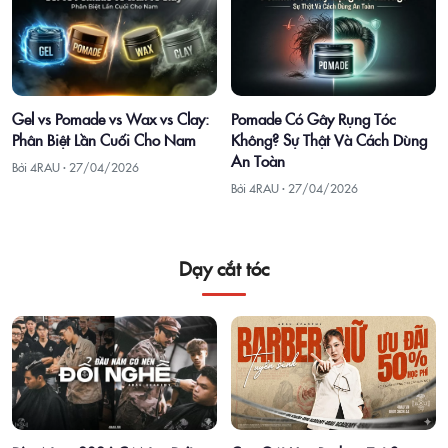
Gel vs Pomade vs Wax vs Clay:
Pomade Có Gây Rụng Tóc
Phân Biệt Lần Cuối Cho Nam
Không? Sự Thật Và Cách Dùng
An Toàn
Bởi 4RAU ·
27/04/2026
Bởi 4RAU ·
27/04/2026
Dạy cắt tóc