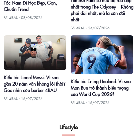
Himesh Patel sở hữu bộ râu đẹp
Tóc Nam Đi Học Đẹp, Gọn,
nhất trong The Odyssey – Không
Chuẩn Trend
phải dài nhất, mà là cân đối
Bởi 4RAU ·
08/08/2026
nhất
Bởi 4RAU ·
24/07/2026
Kiểu tóc Lionel Messi: Vì sao
Kiểu tóc Erling Haaland: Vì sao
gần 20 năm vẫn không lỗi thời?
Man Bun trở thành biểu tượng
Góc nhìn của barber 4RAU
của World Cup 2026?
Bởi 4RAU ·
16/07/2026
Bởi 4RAU ·
16/07/2026
Lifestyle