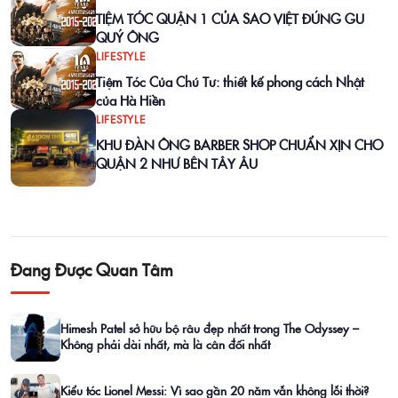
TIỆM TÓC QUẬN 1 CỦA SAO VIỆT ĐÚNG GU
QUÝ ÔNG
LIFESTYLE
Tiệm Tóc Của Chú Tư: thiết kế phong cách Nhật
của Hà Hiền
LIFESTYLE
KHU ĐÀN ÔNG BARBER SHOP CHUẨN XỊN CHO
QUẬN 2 NHƯ BÊN TÂY ÂU
Đang Được Quan Tâm
Himesh Patel sở hữu bộ râu đẹp nhất trong The Odyssey –
Không phải dài nhất, mà là cân đối nhất
Kiểu tóc Lionel Messi: Vì sao gần 20 năm vẫn không lỗi thời?