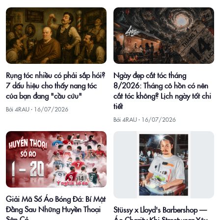
Rụng tóc nhiều có phải sắp hói?
Ngày đẹp cắt tóc tháng
7 dấu hiệu cho thấy nang tóc
8/2026: Tháng cô hồn có nên
của bạn đang "cầu cứu"
cắt tóc không? Lịch ngày tốt chi
tiết
Bởi 4RAU ·
16/07/2026
Bởi 4RAU ·
16/07/2026
Giải Mã Số Áo Bóng Đá: Bí Mật
Đằng Sau Những Huyền Thoại
Stüssy x Lloyd's Barbershop —
Sân Cỏ
Áo Charity Khi Streetwear Yêu