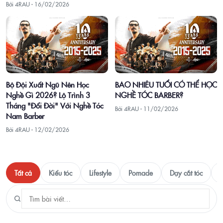
Bởi 4RAU ·
16/02/2026
Bộ Đội Xuất Ngũ Nên Học
BAO NHIÊU TUỔI CÓ THỂ HỌC
Nghề Gì 2026? Lộ Trình 3
NGHỀ TÓC BARBER?
Tháng "Đổi Đời" Với Nghề Tóc
Bởi 4RAU ·
11/02/2026
Nam Barber
Bởi 4RAU ·
12/02/2026
Tất cả
Kiểu tóc
Lifestyle
Pomade
Dạy cắt tóc
T