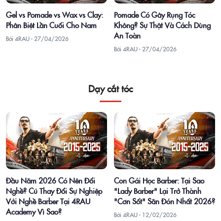
Gel vs Pomade vs Wax vs Clay:
Pomade Có Gây Rụng Tóc
Phân Biệt Lần Cuối Cho Nam
Không? Sự Thật Và Cách Dùng
An Toàn
Bởi 4RAU ·
27/04/2026
Bởi 4RAU ·
27/04/2026
Dạy cắt tóc
Đầu Năm 2026 Có Nên Đổi
Con Gái Học Barber: Tại Sao
Nghề? Cú Thay Đổi Sự Nghiệp
"Lady Barber" Lại Trở Thành
Với Nghề Barber Tại 4RAU
"Cơn Sốt" Săn Đón Nhất 2026?
Academy Vì Sao?
Bởi 4RAU ·
12/02/2026