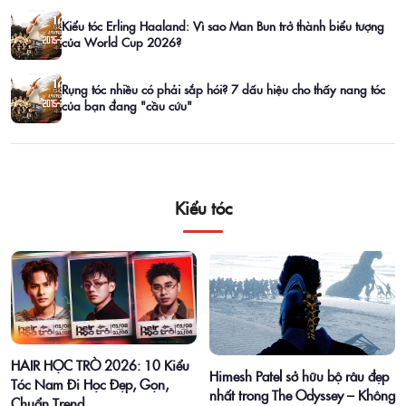
Kiểu tóc Erling Haaland: Vì sao Man Bun trở thành biểu tượng
của World Cup 2026?
Rụng tóc nhiều có phải sắp hói? 7 dấu hiệu cho thấy nang tóc
của bạn đang "cầu cứu"
Kiểu tóc
HAIR HỌC TRÒ 2026: 10 Kiểu
Himesh Patel sở hữu bộ râu đẹp
Tóc Nam Đi Học Đẹp, Gọn,
nhất trong The Odyssey – Không
Chuẩn Trend