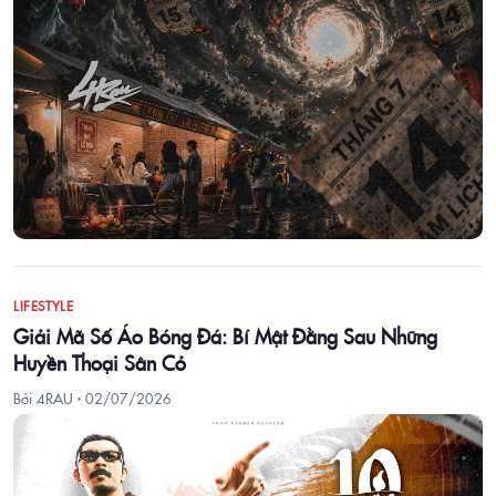
LIFESTYLE
Giải Mã Số Áo Bóng Đá: Bí Mật Đằng Sau Những
Huyền Thoại Sân Cỏ
Bởi 4RAU ·
02/07/2026