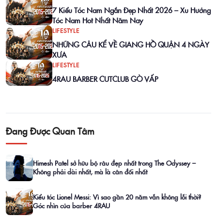
7 Kiểu Tóc Nam Ngắn Đẹp Nhất 2026 – Xu Hướng
Tóc Nam Hot Nhất Năm Nay
LIFESTYLE
NHỮNG CÂU KỂ VỀ GIANG HỒ QUẬN 4 NGÀY
XƯA
LIFESTYLE
4RAU BARBER CUTCLUB GÒ VẤP
Đang Được Quan Tâm
Himesh Patel sở hữu bộ râu đẹp nhất trong The Odyssey –
Không phải dài nhất, mà là cân đối nhất
Kiểu tóc Lionel Messi: Vì sao gần 20 năm vẫn không lỗi thời?
Góc nhìn của barber 4RAU