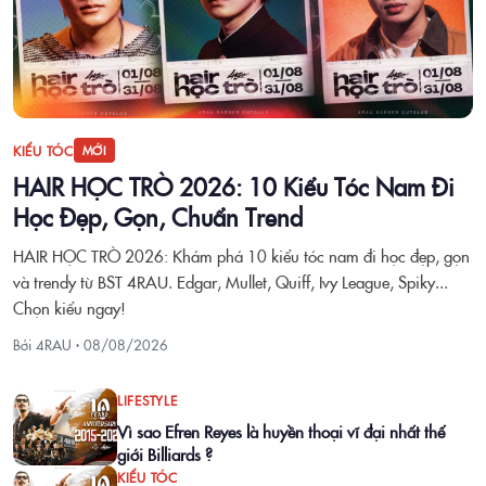
KIỂU TÓC
MỚI
HAIR HỌC TRÒ 2026: 10 Kiểu Tóc Nam Đi
Học Đẹp, Gọn, Chuẩn Trend
HAIR HỌC TRÒ 2026: Khám phá 10 kiểu tóc nam đi học đẹp, gọn
và trendy từ BST 4RAU. Edgar, Mullet, Quiff, Ivy League, Spiky...
Chọn kiểu ngay!
Bởi 4RAU ·
08/08/2026
LIFESTYLE
Vì sao Efren Reyes là huyền thoại vĩ đại nhất thế
giới Billiards ?
KIỂU TÓC