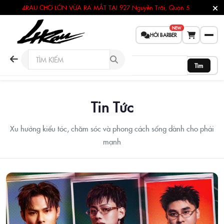
4RAU CHỢ LỚN VỪA RA MẮT TẠI
927 Nguyễn Trãi, Quận 5
NEW
HỎI BARBER
Tìm
Tin Tức
Xu hướng kiểu tóc, chăm sóc và phong cách sống dành cho phái
mạnh