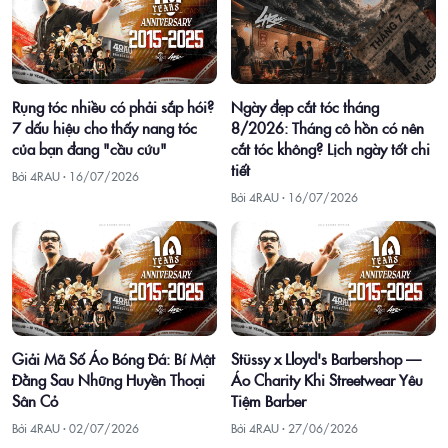
Ngày đẹp cắt tóc tháng
Rụng tóc nhiều có phải sắp hói?
8/2026: Tháng cô hồn có nên
7 dấu hiệu cho thấy nang tóc
cắt tóc không? Lịch ngày tốt chi
của bạn đang "cầu cứu"
tiết
Bởi 4RAU ·
16/07/2026
Bởi 4RAU ·
16/07/2026
Giải Mã Số Áo Bóng Đá: Bí Mật
Stüssy x Lloyd's Barbershop —
Đằng Sau Những Huyền Thoại
Áo Charity Khi Streetwear Yêu
Sân Cỏ
Tiệm Barber
Bởi 4RAU ·
02/07/2026
Bởi 4RAU ·
27/06/2026