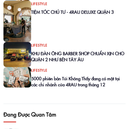
LIFESTYLE
TIỆM TÓC CHÚ TƯ - 4RAU DELUXE QUẬN 3
LIFESTYLE
KHU ĐÀN ÔNG BARBER SHOP CHUẨN XỊN CHO
QUẬN 2 NHƯ BÊN TÂY ÂU
LIFESTYLE
5000 phiên bản Túi Không Thấy đang có mặt tại
các chi nhánh của 4RAU trong tháng 12
Đang Được Quan Tâm