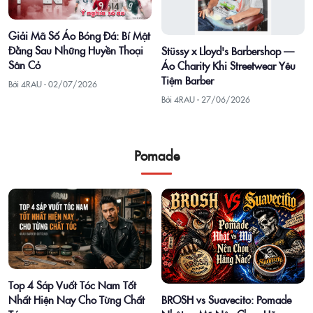
Giải Mã Số Áo Bóng Đá: Bí Mật
Đằng Sau Những Huyền Thoại
Stüssy x Lloyd's Barbershop —
Sân Cỏ
Áo Charity Khi Streetwear Yêu
Tiệm Barber
Bởi 4RAU ·
02/07/2026
Bởi 4RAU ·
27/06/2026
Pomade
Top 4 Sáp Vuốt Tóc Nam Tốt
Nhất Hiện Nay Cho Từng Chất
BROSH vs Suavecito: Pomade