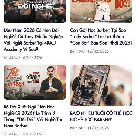
Con Gái Học Barber: Tại Sao
Đầu Năm 2026 Có Nên Đổi
"Lady Barber" Lại Trở Thành
Nghề? Cú Thay Đổi Sự Nghiệp
"Cơn Sốt" Săn Đón Nhất 2026?
Với Nghề Barber Tại 4RAU
Academy Vì Sao?
Bởi 4RAU ·
12/02/2026
Bởi 4RAU ·
16/02/2026
Bộ Đội Xuất Ngũ Nên Học
Nghề Gì 2026? Lộ Trình 3
BAO NHIÊU TUỔI CÓ THỂ HỌC
Tháng "Đổi Đời" Với Nghề Tóc
NGHỀ TÓC BARBER?
Nam Barber
Bởi 4RAU ·
11/02/2026
Bởi 4RAU ·
12/02/2026