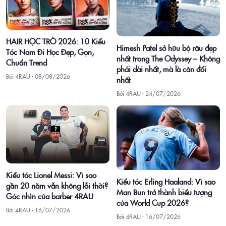
HAIR HỌC TRÒ 2026: 10 Kiểu
Himesh Patel sở hữu bộ râu đẹp
Tóc Nam Đi Học Đẹp, Gọn,
nhất trong The Odyssey – Không
Chuẩn Trend
phải dài nhất, mà là cân đối
Bởi 4RAU ·
08/08/2026
nhất
Bởi 4RAU ·
24/07/2026
Kiểu tóc Lionel Messi: Vì sao
Kiểu tóc Erling Haaland: Vì sao
gần 20 năm vẫn không lỗi thời?
Man Bun trở thành biểu tượng
Góc nhìn của barber 4RAU
của World Cup 2026?
Bởi 4RAU ·
16/07/2026
Bởi 4RAU ·
16/07/2026