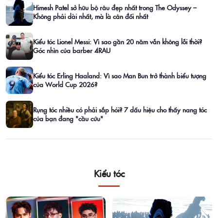
Himesh Patel sở hữu bộ râu đẹp nhất trong The Odyssey –
Không phải dài nhất, mà là cân đối nhất
Kiểu tóc Lionel Messi: Vì sao gần 20 năm vẫn không lỗi thời?
Góc nhìn của barber 4RAU
Kiểu tóc Erling Haaland: Vì sao Man Bun trở thành biểu tượng
của World Cup 2026?
Rụng tóc nhiều có phải sắp hói? 7 dấu hiệu cho thấy nang tóc
của bạn đang "cầu cứu"
Kiểu tóc