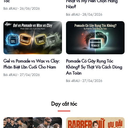
Tóc
Nhật vs Mỹ Nên Chọn Hãng
Nào?
Bởi 4RAU ·
26/06/2026
Bởi 4RAU ·
28/04/2026
Gel vs Pomade vs Wax vs Clay:
Pomade Có Gây Rụng Tóc
Phân Biệt Lần Cuối Cho Nam
Không? Sự Thật Và Cách Dùng
An Toàn
Bởi 4RAU ·
27/04/2026
Bởi 4RAU ·
27/04/2026
Dạy cắt tóc