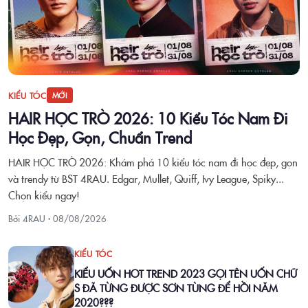
KIỂU TÓC
MỚI
HAIR HỌC TRÒ 2026: 10 Kiểu Tóc Nam Đi
Học Đẹp, Gọn, Chuẩn Trend
HAIR HỌC TRÒ 2026: Khám phá 10 kiểu tóc nam đi học đẹp, gọn
và trendy từ BST 4RAU. Edgar, Mullet, Quiff, Ivy League, Spiky...
Chọn kiểu ngay!
Bởi 4RAU ·
08/08/2026
KIỂU TÓC
KIỂU UỐN HOT TREND 2023 GỌI TÊN UỐN CHỮ
S ĐÃ TỪNG ĐƯỢC SƠN TÙNG ĐỂ HỒI NĂM
2020???