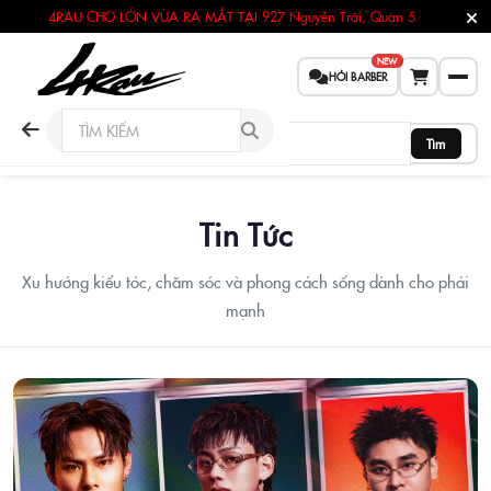
4RAU CHỢ LỚN VỪA RA MẮT TẠI
927 Nguyễn Trãi, Quận 5
NEW
HỎI BARBER
Tìm
Tin Tức
Xu hướng kiểu tóc, chăm sóc và phong cách sống dành cho phái
mạnh