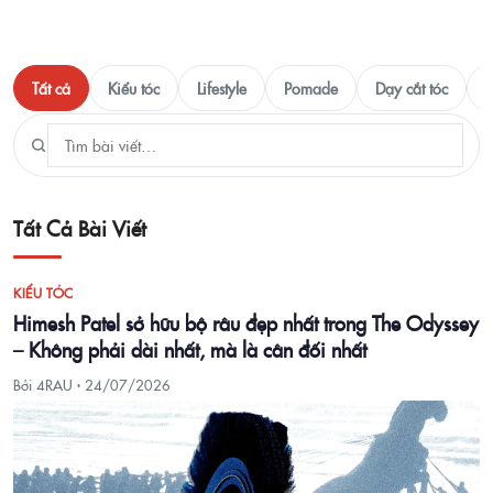
Tất cả
Kiểu tóc
Lifestyle
Pomade
Dạy cắt tóc
T
Tất Cả Bài Viết
KIỂU TÓC
Himesh Patel sở hữu bộ râu đẹp nhất trong The Odyssey
– Không phải dài nhất, mà là cân đối nhất
Bởi 4RAU ·
24/07/2026