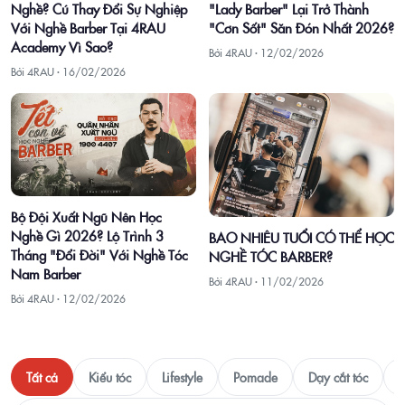
"Lady Barber" Lại Trở Thành
Nghề? Cú Thay Đổi Sự Nghiệp
"Cơn Sốt" Săn Đón Nhất 2026?
Với Nghề Barber Tại 4RAU
Academy Vì Sao?
Bởi 4RAU ·
12/02/2026
Bởi 4RAU ·
16/02/2026
Bộ Đội Xuất Ngũ Nên Học
Nghề Gì 2026? Lộ Trình 3
BAO NHIÊU TUỔI CÓ THỂ HỌC
Tháng "Đổi Đời" Với Nghề Tóc
NGHỀ TÓC BARBER?
Nam Barber
Bởi 4RAU ·
11/02/2026
Bởi 4RAU ·
12/02/2026
Tất cả
Kiểu tóc
Lifestyle
Pomade
Dạy cắt tóc
T