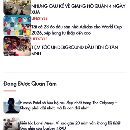
NHỮNG CÂU KỂ VỀ GIANG HỒ QUẬN 4 NGÀY
XƯA
LIFESTYLE
Tất cả 23 áo đấu sân nhà Adidas cho World Cup
2026, xếp hạng từ thấp đến cao
LIFESTYLE
TIỆM TÓC UNDERGROUND ĐẦU TIÊN Ở TÂN
BÌNH
Đang Được Quan Tâm
Himesh Patel sở hữu bộ râu đẹp nhất trong The Odyssey –
Không phải dài nhất, mà là cân đối nhất
Kiểu tóc Lionel Messi: Vì sao gần 20 năm vẫn không lỗi thời?
Góc nhìn của barber 4RAU