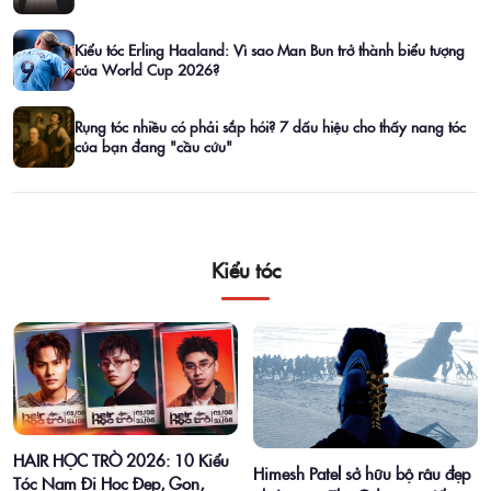
Kiểu tóc Erling Haaland: Vì sao Man Bun trở thành biểu tượng
của World Cup 2026?
Rụng tóc nhiều có phải sắp hói? 7 dấu hiệu cho thấy nang tóc
của bạn đang "cầu cứu"
Kiểu tóc
HAIR HỌC TRÒ 2026: 10 Kiểu
Himesh Patel sở hữu bộ râu đẹp
Tóc Nam Đi Học Đẹp, Gọn,