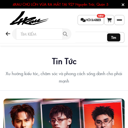
4RAU CHỢ LỚN VỪA RA MẮT TẠI
927 Nguyễn Trãi, Quận 5
NEW
HỎI BARBER
Tìm
Tin Tức
Xu hướng kiểu tóc, chăm sóc và phong cách sống dành cho phái
mạnh