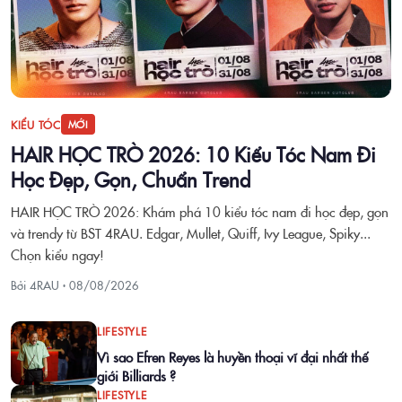
KIỂU TÓC
MỚI
HAIR HỌC TRÒ 2026: 10 Kiểu Tóc Nam Đi
Học Đẹp, Gọn, Chuẩn Trend
HAIR HỌC TRÒ 2026: Khám phá 10 kiểu tóc nam đi học đẹp, gọn
và trendy từ BST 4RAU. Edgar, Mullet, Quiff, Ivy League, Spiky...
Chọn kiểu ngay!
Bởi 4RAU ·
08/08/2026
LIFESTYLE
Vì sao Efren Reyes là huyền thoại vĩ đại nhất thế
giới Billiards ?
LIFESTYLE