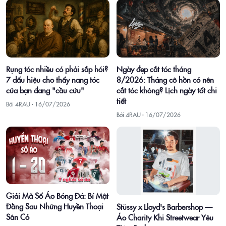
Rụng tóc nhiều có phải sắp hói?
Ngày đẹp cắt tóc tháng
7 dấu hiệu cho thấy nang tóc
8/2026: Tháng cô hồn có nên
của bạn đang "cầu cứu"
cắt tóc không? Lịch ngày tốt chi
tiết
Bởi 4RAU ·
16/07/2026
Bởi 4RAU ·
16/07/2026
Giải Mã Số Áo Bóng Đá: Bí Mật
Đằng Sau Những Huyền Thoại
Stüssy x Lloyd's Barbershop —
Sân Cỏ
Áo Charity Khi Streetwear Yêu