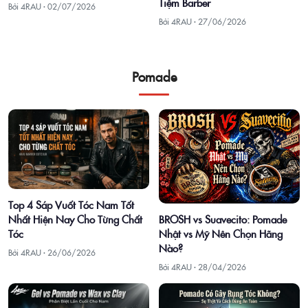
Tiệm Barber
Bởi 4RAU ·
02/07/2026
Bởi 4RAU ·
27/06/2026
Pomade
Top 4 Sáp Vuốt Tóc Nam Tốt
Nhất Hiện Nay Cho Từng Chất
BROSH vs Suavecito: Pomade
Tóc
Nhật vs Mỹ Nên Chọn Hãng
Nào?
Bởi 4RAU ·
26/06/2026
Bởi 4RAU ·
28/04/2026