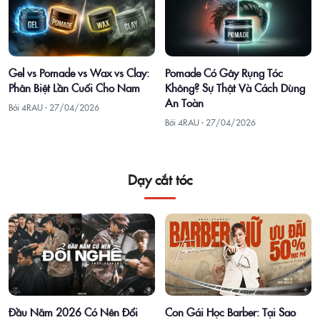
Gel vs Pomade vs Wax vs Clay:
Pomade Có Gây Rụng Tóc
Phân Biệt Lần Cuối Cho Nam
Không? Sự Thật Và Cách Dùng
An Toàn
Bởi 4RAU ·
27/04/2026
Bởi 4RAU ·
27/04/2026
Dạy cắt tóc
Con Gái Học Barber: Tại Sao
Đầu Năm 2026 Có Nên Đổi