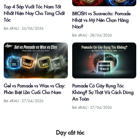
Top 4 Sáp Vuốt Tóc Nam Tốt
Nhất Hiện Nay Cho Từng Chất
BROSH vs Suavecito: Pomade
Tóc
Nhật vs Mỹ Nên Chọn Hãng
Nào?
Bởi 4RAU ·
26/06/2026
Bởi 4RAU ·
28/04/2026
Gel vs Pomade vs Wax vs Clay:
Pomade Có Gây Rụng Tóc
Phân Biệt Lần Cuối Cho Nam
Không? Sự Thật Và Cách Dùng
An Toàn
Bởi 4RAU ·
27/04/2026
Bởi 4RAU ·
27/04/2026
Dạy cắt tóc