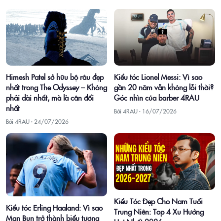
Himesh Patel sở hữu bộ râu đẹp
Kiểu tóc Lionel Messi: Vì sao
nhất trong The Odyssey – Không
gần 20 năm vẫn không lỗi thời?
phải dài nhất, mà là cân đối
Góc nhìn của barber 4RAU
nhất
Bởi 4RAU ·
16/07/2026
Bởi 4RAU ·
24/07/2026
Kiểu Tóc Đẹp Cho Nam Tuổi
Kiểu tóc Erling Haaland: Vì sao
Trung Niên: Top 4 Xu Hướng
Man Bun trở thành biểu tượng