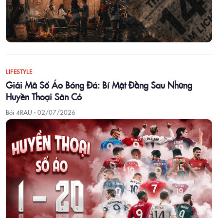
LIFESTYLE
Giải Mã Số Áo Bóng Đá: Bí Mật Đằng Sau Những
Huyền Thoại Sân Cỏ
Bởi 4RAU ·
02/07/2026