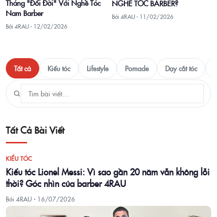
Tháng "Đổi Đời" Với Nghề Tóc
NGHỀ TÓC BARBER?
Nam Barber
Bởi 4RAU ·
11/02/2026
Bởi 4RAU ·
12/02/2026
Tất cả
Kiểu tóc
Lifestyle
Pomade
Dạy cắt tóc
T
Tất Cả Bài Viết
KIỂU TÓC
Kiểu tóc Lionel Messi: Vì sao gần 20 năm vẫn không lỗi
thời? Góc nhìn của barber 4RAU
Bởi 4RAU ·
16/07/2026