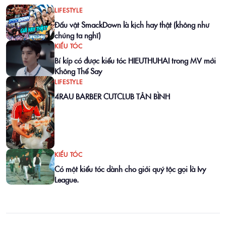
LIFESTYLE
Đấu vật SmackDown là kịch hay thật (không như
chúng ta nghĩ)
KIỂU TÓC
Bí kíp có được kiểu tóc HIEUTHUHAI trong MV mới
Không Thể Say
LIFESTYLE
4RAU BARBER CUTCLUB TÂN BÌNH
KIỂU TÓC
Có một kiểu tóc dành cho giới quý tộc gọi là Ivy
League.