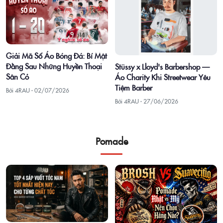
Giải Mã Số Áo Bóng Đá: Bí Mật
Đằng Sau Những Huyền Thoại
Stüssy x Lloyd's Barbershop —
Sân Cỏ
Áo Charity Khi Streetwear Yêu
Tiệm Barber
Bởi 4RAU ·
02/07/2026
Bởi 4RAU ·
27/06/2026
Pomade