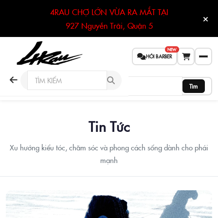
4RAU CHỢ LỚN VỪA RA MẮT TẠI
927 Nguyễn Trãi, Quận 5
NEW
HỎI BARBER
Tìm
Tin Tức
Xu hướng kiểu tóc, chăm sóc và phong cách sống dành cho phái
mạnh