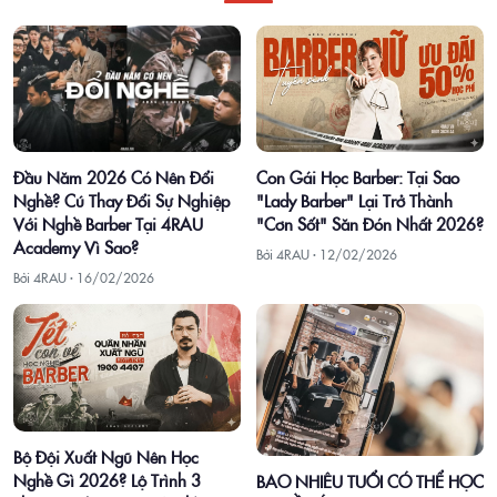
Con Gái Học Barber: Tại Sao
Đầu Năm 2026 Có Nên Đổi
"Lady Barber" Lại Trở Thành
Nghề? Cú Thay Đổi Sự Nghiệp
"Cơn Sốt" Săn Đón Nhất 2026?
Với Nghề Barber Tại 4RAU
Academy Vì Sao?
Bởi 4RAU ·
12/02/2026
Bởi 4RAU ·
16/02/2026
Bộ Đội Xuất Ngũ Nên Học
Nghề Gì 2026? Lộ Trình 3
BAO NHIÊU TUỔI CÓ THỂ HỌC