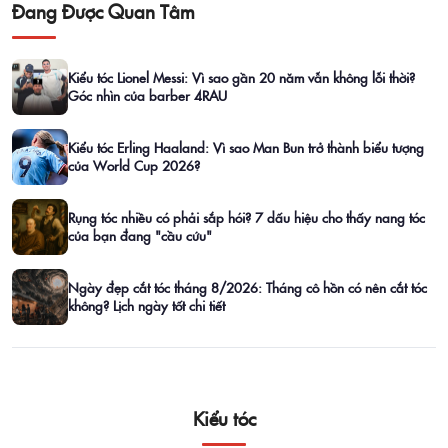
Đang Được Quan Tâm
Kiểu tóc Lionel Messi: Vì sao gần 20 năm vẫn không lỗi thời?
Góc nhìn của barber 4RAU
Kiểu tóc Erling Haaland: Vì sao Man Bun trở thành biểu tượng
của World Cup 2026?
Rụng tóc nhiều có phải sắp hói? 7 dấu hiệu cho thấy nang tóc
của bạn đang "cầu cứu"
Ngày đẹp cắt tóc tháng 8/2026: Tháng cô hồn có nên cắt tóc
không? Lịch ngày tốt chi tiết
Kiểu tóc