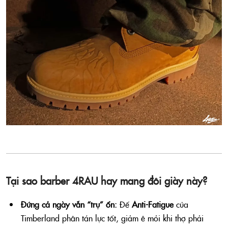
Tại sao barber 4RAU hay mang đôi giày này?
Đứng cả ngày vẫn “trụ” ổn:
Đế
Anti-Fatigue
của
Timberland phân tán lực tốt, giảm ê mỏi khi thợ phải