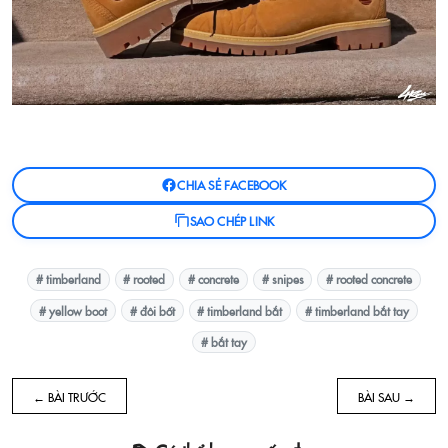
CHIA SẺ FACEBOOK
SAO CHÉP LINK
# timberland
# rooted
# concrete
# snipes
# rooted concrete
# yellow boot
# đôi bốt
# timberland bắt
# timberland bắt tay
# bắt tay
← BÀI TRƯỚC
BÀI SAU →