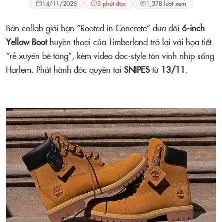
14/11/2025
3 phút đọc
1,378 lượt xem
Bản collab giới hạn “Rooted in Concrete” đưa đôi
6-inch
Yellow Boot
huyền thoại của Timberland trở lại với họa tiết
“rễ xuyên bê tông”, kèm video doc-style tôn vinh nhịp sống
Harlem. Phát hành độc quyền tại
SNIPES
từ
13/11
.