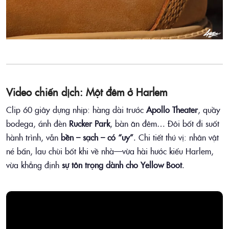
Video chiến dịch: Một đêm ở Harlem
Clip 60 giây dựng nhịp: hàng dài trước
Apollo Theater
, quầy
bodega, ánh đèn
Rucker Park
, bàn ăn đêm… Đôi bốt đi suốt
hành trình, vẫn
bền – sạch – có “uy”
. Chi tiết thú vị: nhân vật
né bẩn, lau chùi bốt khi về nhà—vừa hài hước kiểu Harlem,
vừa khẳng định
sự tôn trọng dành cho Yellow Boot
.