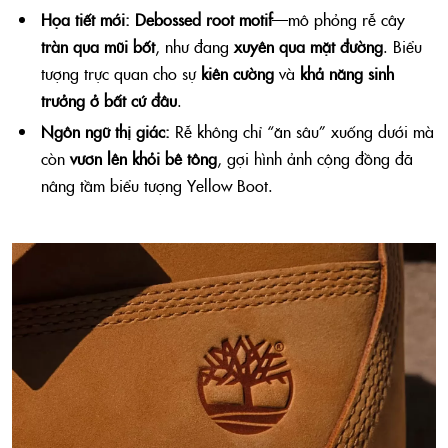
Họa tiết mới:
Debossed root motif
—mô phỏng rễ cây
tràn qua mũi bốt
, như đang
xuyên qua mặt đường
. Biểu
tượng trực quan cho sự
kiên cường
và
khả năng sinh
trưởng ở bất cứ đâu
.
Ngôn ngữ thị giác:
Rễ không chỉ “ăn sâu” xuống dưới mà
còn
vươn lên khỏi bê tông
, gợi hình ảnh cộng đồng đã
nâng tầm biểu tượng Yellow Boot.