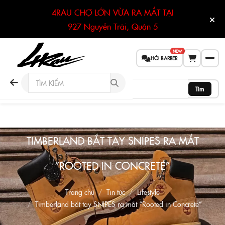
4RAU CHỢ LỚN VỪA RA MẮT TẠI
927 Nguyễn Trãi, Quận 5
NEW
HỎI BARBER
Tìm
TIMBERLAND BẮT TAY SNIPES RA MẮT
“ROOTED IN CONCRETE”
Trang chủ
Tin tức
Lifestyle
Timberland bắt tay SNIPES ra mắt “Rooted in Concrete”