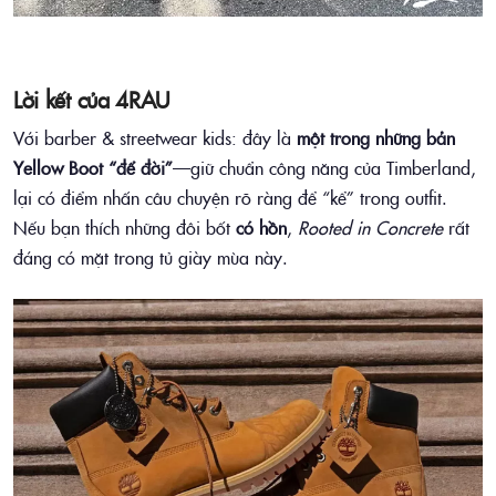
Lời kết của 4RAU
Với barber & streetwear kids: đây là
một trong những bản
Yellow Boot “để đời”
—giữ chuẩn công năng của Timberland,
lại có điểm nhấn câu chuyện rõ ràng để “kể” trong outfit.
Nếu bạn thích những đôi bốt
có hồn
,
Rooted in Concrete
rất
đáng có mặt trong tủ giày mùa này.