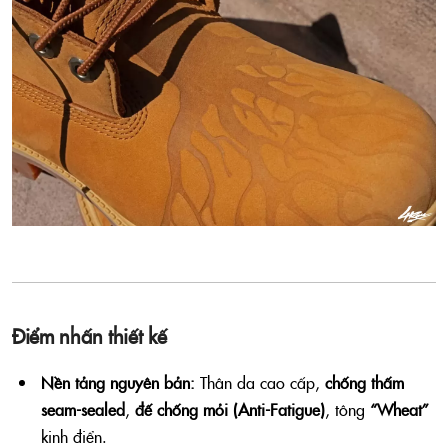
Điểm nhấn thiết kế
Nền tảng nguyên bản:
Thân da cao cấp,
chống thấm
seam-sealed
,
đế chống mỏi (Anti-Fatigue)
, tông
“Wheat”
kinh điển.