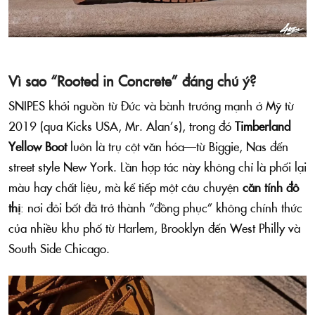
Vì sao “Rooted in Concrete” đáng chú ý?
SNIPES khởi nguồn từ Đức và bành trướng mạnh ở Mỹ từ
2019 (qua Kicks USA, Mr. Alan’s), trong đó
Timberland
Yellow Boot
luôn là trụ cột văn hóa—từ Biggie, Nas đến
street style New York. Lần hợp tác này không chỉ là phối lại
màu hay chất liệu, mà kể tiếp một câu chuyện
căn tính đô
thị
: nơi đôi bốt đã trở thành “đồng phục” không chính thức
của nhiều khu phố từ Harlem, Brooklyn đến West Philly và
South Side Chicago.