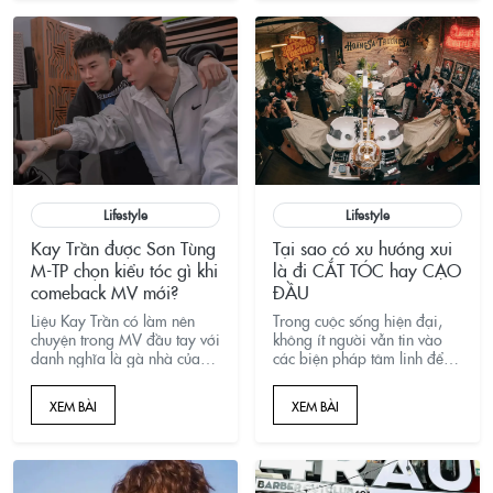
Lifestyle
Lifestyle
Kay Trần được Sơn Tùng
Tại sao có xu hướng xui
M-TP chọn kiểu tóc gì khi
là đi CẮT TÓC hay CẠO
comeback MV mới?
ĐẦU
Liệu Kay Trần có làm nên
Trong cuộc sống hiện đại,
chuyện trong MV đầu tay với
không ít người vẫn tin vào
danh nghĩa là gà nhà của
các biện pháp tâm linh để
M-TP Entertainment? Sếp
xua đuổi vận xui và thu hút
Tùng sẽ tạo hình ảnh xuất
may mắn. Một trong những
XEM BÀI
XEM BÀI
hiện cho Kay Trần như thế
biện pháp phổ biến nhất
nào? Đặc biệt về phần kiểu
hiện nay là cắt tóc hay cạo
tóc...
đầu để "xả xui".