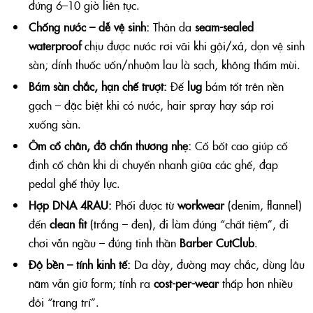
đứng 6–10 giờ liên tục.
Chống nước – dễ vệ sinh:
Thân da
seam-sealed
waterproof
chịu được nước rơi vãi khi gội/xả, dọn vệ sinh
sàn; dính thuốc uốn/nhuộm lau là sạch, không thấm mùi.
Bám sàn chắc, hạn chế trượt:
Đế
lug
bám tốt trên nền
gạch – đặc biệt khi có nước, hair spray hay sáp rơi
xuống sàn.
Ôm cổ chân, đỡ chấn thương nhẹ:
Cổ bốt cao giúp cố
định cổ chân khi di chuyển nhanh giữa các ghế, đạp
pedal ghế thủy lực.
Hợp DNA 4RAU:
Phối được từ
workwear
(denim, flannel)
đến
clean fit
(trắng – đen), đi làm đúng “chất tiệm”, đi
chơi vẫn ngầu – đúng tinh thần
Barber CutClub
.
Độ bền – tính kinh tế:
Da dày, đường may chắc, dùng lâu
năm vẫn giữ form; tính ra
cost-per-wear
thấp hơn nhiều
đôi “trang trí”.