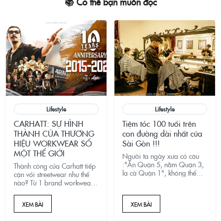
📚 Có thể bạn muốn đọc
Lifestyle
Lifestyle
CARHATT: SỰ HÌNH
Tiệm tóc 100 tuổi trên
THÀNH CỦA THƯƠNG
con đường dài nhất của
HIỆU WORKWEAR SỐ
Sài Gòn !!!
MỘT THẾ GIỚI
Người ta ngày xưa có câu
:"Ăn Quận 5, nằm Quận 3,
Thành công của Carhatt tiếp
la cà Quận 1", không thể
cận với streetwear như thế
nói Quận 3 là nơi lưu tồn
nào? Từ 1 brand workwear
những ngôi nhà cổ nhất của
cho người lao động đã thay
Sài Gòn đẹp như hồi đó và
đổi logo 3 lần để trở thành
XEM BÀI
XEM BÀI
những ngôi nhà đáng để ở.
thương hiệu workwear số 1
Nhưng ít ai nhắc đến
thế giới.