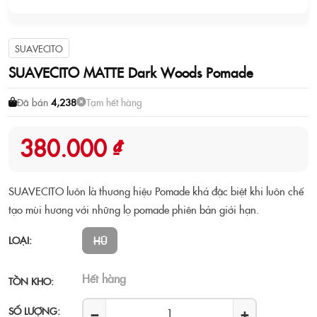
SUAVECITO
SUAVECITO MATTE Dark Woods Pomade
Đã bán
4,238
Tạm hết hàng
380.000 ₫
SUAVECITO luôn là thương hiệu Pomade khá đặc biệt khi luôn chế
tạo mùi hương với những lọ pomade phiên bản giới hạn.
LOẠI:
HŨ
Hết hàng
TỒN KHO:
−
+
SỐ LƯỢNG: