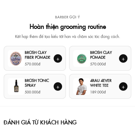
BARBER GỢI Ý
Hoàn thiện grooming routine
Kết hợp thêm để tạo kiểu tốt hơn và chăm sóc tóc đúng cách.
BROSH CLAY
BROSH CLAY
FIBER POMADE
POMADE
+
+
570.000đ
570.000đ
BROSH TONIC
4RAU 4EVER
SPRAY
WHITE TEE
+
+
500.000đ
189.000đ
ĐÁNH GIÁ TỪ KHÁCH HÀNG