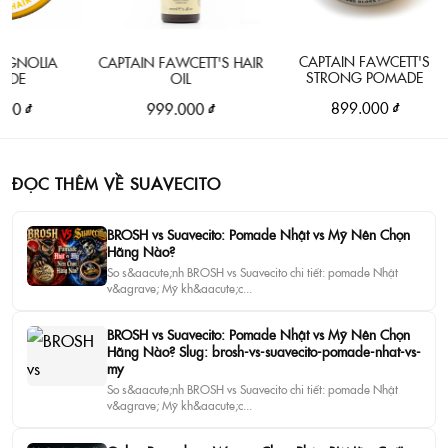
CAPTAIN FAWCETT'S
LIA
CAPTAIN FAWCETT'S HAIR
STRONG POMADE
OIL
899.000 ₫
999.000 ₫
ĐỌC THÊM VỀ SUAVECITO
BROSH vs Suavecito: Pomade Nhật vs Mỹ Nên Chọn
Hãng Nào?
So s&aacute;nh BROSH vs Suavecito chi tiết: pomade Nhật
v&agrave; Mỹ kh&aacute;c...
BROSH vs Suavecito: Pomade Nhật vs Mỹ Nên Chọn
Hãng Nào? Slug: brosh-vs-suavecito-pomade-nhat-vs-
my
So s&aacute;nh BROSH vs Suavecito chi tiết: pomade Nhật
v&agrave; Mỹ kh&aacute;c...