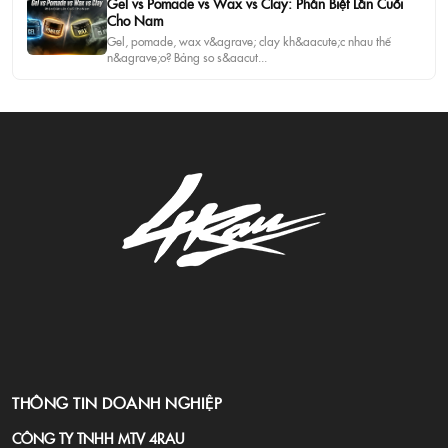
Gel vs Pomade vs Wax vs Clay: Phân Biệt Lần Cuối
Cho Nam
Gel, pomade, wax v&agrave; clay kh&aacute;c nhau thế
n&agrave;o? Bảng so s&aacut...
THÔNG TIN DOANH NGHIỆP
CÔNG TY TNHH MTV 4RAU