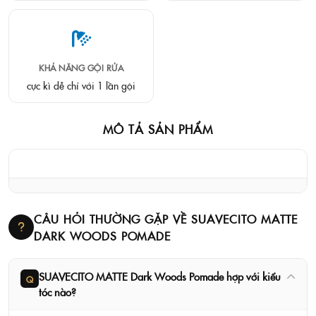
KHẢ NĂNG GỘI RỬA
cực kì dễ chỉ với 1 lần gội
MÔ TẢ SẢN PHẨM
CÂU HỎI THƯỜNG GẶP VỀ SUAVECITO MATTE
DARK WOODS POMADE
SUAVECITO MATTE Dark Woods Pomade hợp với kiểu
Q
tóc nào?