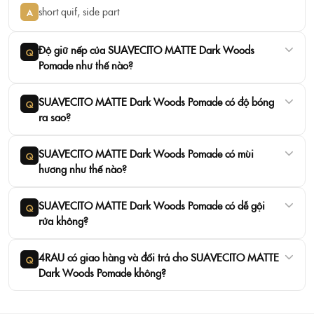
short quif, side part
A
Độ giữ nếp của SUAVECITO MATTE Dark Woods
Q
Pomade như thế nào?
SUAVECITO MATTE Dark Woods Pomade có độ bóng
Q
ra sao?
SUAVECITO MATTE Dark Woods Pomade có mùi
Q
hương như thế nào?
SUAVECITO MATTE Dark Woods Pomade có dễ gội
Q
rửa không?
4RAU có giao hàng và đổi trả cho SUAVECITO MATTE
Q
Dark Woods Pomade không?