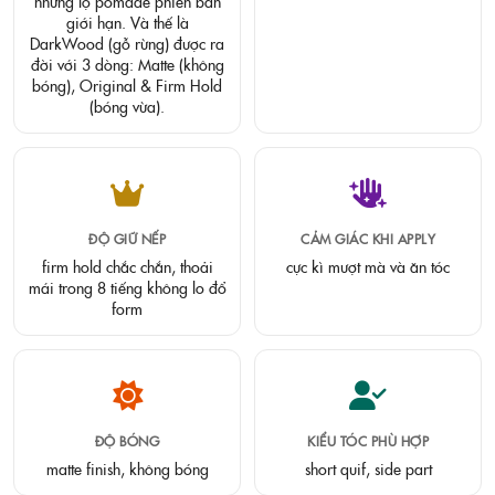
những lọ pomade phiên bản
giới hạn. Và thế là
DarkWood (gỗ rừng) được ra
đời với 3 dòng: Matte (không
bóng), Original & Firm Hold
(bóng vừa).
ĐỘ GIỮ NẾP
CẢM GIÁC KHI APPLY
firm hold chắc chắn, thoải
cực kì mượt mà và ăn tóc
mái trong 8 tiếng không lo đổ
form
ĐỘ BÓNG
KIỂU TÓC PHÙ HỢP
matte finish, không bóng
short quif, side part