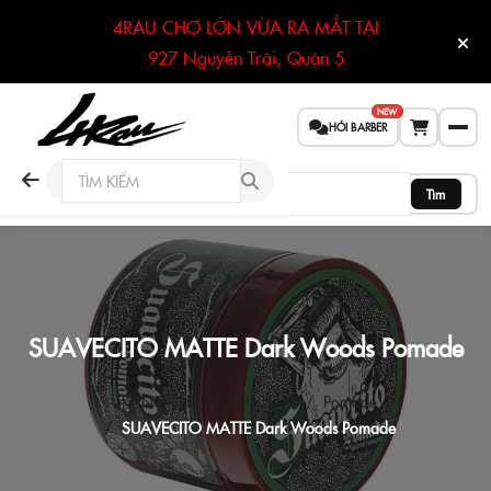
4RAU CHỢ LỚN VỪA RA MẮT TẠI
927 Nguyễn Trãi, Quận 5
NEW
HỎI BARBER
Tìm
SUAVECITO MATTE Dark Woods Pomade
TRANG CHỦ
MUA SẮM
Pomade
SUAVECITO MATTE Dark Woods Pomade