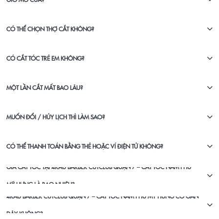
CÓ THỂ CHỌN THỢ CẮT KHÔNG?
CÓ CẮT TÓC TRẺ EM KHÔNG?
MỘT LẦN CẮT MẤT BAO LÂU?
MUỐN ĐỔI / HỦY LỊCH THÌ LÀM SAO?
CÓ THỂ THANH TOÁN BẰNG THẺ HOẶC VÍ ĐIỆN TỬ KHÔNG?
GIÁ CẮT TÓC TẠI 4RAU BARBER CUTCLUB QUẬN 7 – CẮT TÓC NAM PHÚ
MỸ HƯNG LÀ BAO NHIÊU?
4RAU BARBER CUTCLUB QUẬN 7 – CẮT TÓC NAM PHÚ MỸ HƯNG CÓ GẦN
ĐÂY KHÔNG?