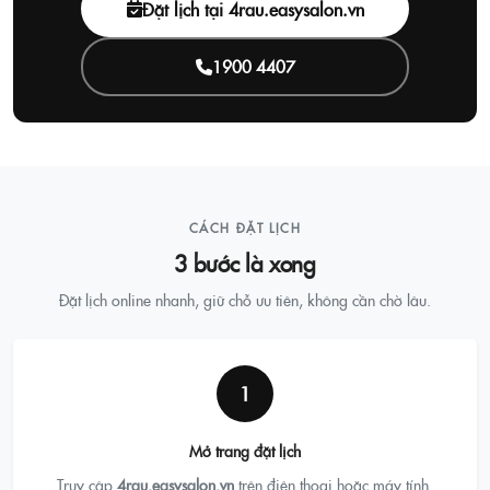
Đặt lịch tại 4rau.easysalon.vn
1900 4407
CÁCH ĐẶT LỊCH
3 bước là xong
Đặt lịch online nhanh, giữ chỗ ưu tiên, không cần chờ lâu.
1
Mở trang đặt lịch
Truy cập
4rau.easysalon.vn
trên điện thoại hoặc máy tính.