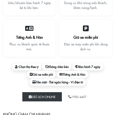
Uốn/nhuộm bảo hành 7 ngày
Dụng cụ khử trùng mỗi khách,
kể từ khi làm.
khăn nóng/lạnh.
Tiếng Anh & Hàn
Giữ xe miễn phí
Phục vụ khách quốc tế thoải
Đậu xe máy miễn phí khi dùng
mái.
dịch vụ.
Chọn thợ theo ý
Không chèo kéo
Bảo hành 7 ngày
Giữ xe miễn phí
Tiếng Anh & Hàn
Tiền mặt · Thẻ ngân hàng · Ví điện tử
ĐẶT LỊCH ONLINE
1900 4407
KHÔNG GIAN CHI NHÁNH