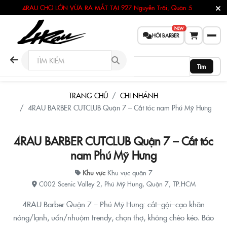
4RAU CHỢ LỚN VỪA RA MẮT TẠI
927 Nguyễn Trãi, Quận 5
NEW
HỎI BARBER
Tìm
TRANG CHỦ
CHI NHÁNH
4RAU BARBER CUTCLUB Quận 7 – Cắt tóc nam Phú Mỹ Hưng
4RAU BARBER CUTCLUB Quận 7 – Cắt tóc
nam Phú Mỹ Hưng
Khu vực
Khu vực quận 7
C002 Scenic Valley 2, Phú Mỹ Hưng, Quận 7, TP.HCM
4RAU Barber Quận 7 – Phú Mỹ Hưng: cắt–gội–cạo khăn
nóng/lạnh, uốn/nhuộm trendy, chọn thợ, không chèo kéo. Bảo