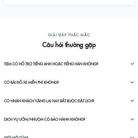
GIẢI ĐÁP THẮC MẮC
Câu hỏi thường gặp
TIỆM CÓ HỖ TRỢ TIẾNG ANH HOẶC TIẾNG HÀN KHÔNG?
CÓ BÃI ĐỖ XE MIỄN PHÍ KHÔNG?
CÓ NHẬN KHÁCH VÃNG LAI HAY BẮT BUỘC ĐẶT LỊCH?
DỊCH VỤ UỐN/NHUỘM CÓ BẢO HÀNH KHÔNG?
GIỜ MỞ CỬA?