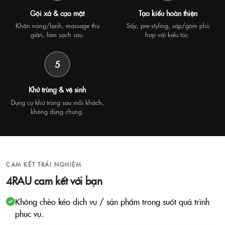
Gội xả & cạo mặt
Tạo kiểu hoàn thiện
Khăn nóng/lạnh, massage thư
Sấy, pre-styling, sáp/gôm phù
giãn, làm sạch sâu.
hợp với kiểu tóc.
5
Khử trùng & vệ sinh
Dụng cụ khử trùng sau mỗi khách,
không dùng chung.
CAM KẾT TRẢI NGHIỆM
4RAU cam kết với bạn
Không chèo kéo dịch vụ / sản phẩm trong suốt quá trình
phục vụ.