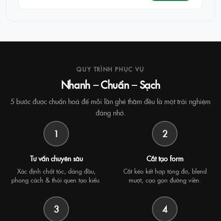
QUY TRÌNH PHỤC VỤ
Nhanh – Chuẩn – Sạch
5 bước được chuẩn hoá để mỗi lần ghé thăm đều là một trải nghiệm
đáng nhớ.
1
2
Tư vấn chuyên sâu
Cắt tạo form
Xác định chất tóc, dáng đầu,
Cắt kéo kết hợp tông đơ, blend
phong cách & thói quen tạo kiểu.
mượt, cạo gọn đường viền.
3
4