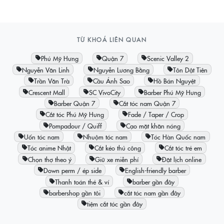
TỪ KHOÁ LIÊN QUAN
Phú Mỹ Hưng
Quận 7
Scenic Valley 2
Nguyễn Văn Linh
Nguyễn Lương Bằng
Tôn Dật Tiên
Trần Văn Trà
Cầu Ánh Sao
Hồ Bán Nguyệt
Crescent Mall
SC VivoCity
Barber Phú Mỹ Hưng
Barber Quận 7
Cắt tóc nam Quận 7
Cắt tóc Phú Mỹ Hưng
Fade / Taper / Crop
Pompadour / Quiff
Cạo mặt khăn nóng
Uốn tóc nam
Nhuộm tóc nam
Tóc Hàn Quốc nam
Tóc anime Nhật
Cắt kéo thủ công
Cắt tóc trẻ em
Chọn thợ theo ý
Giữ xe miễn phí
Đặt lịch online
Down perm / ép side
English-friendly barber
Thanh toán thẻ & ví
barber gần đây
barbershop gần tôi
cắt tóc nam gần đây
tiệm cắt tóc gần đây