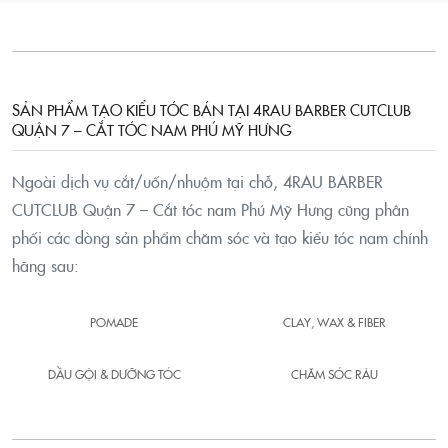
SẢN PHẨM TẠO KIỂU TÓC BÁN TẠI 4RAU BARBER CUTCLUB
QUẬN 7 – CẮT TÓC NAM PHÚ MỸ HƯNG
Ngoài dịch vụ cắt/uốn/nhuộm tại chỗ, 4RAU BARBER
CUTCLUB Quận 7 – Cắt tóc nam Phú Mỹ Hưng cũng phân
phối các dòng sản phẩm chăm sóc và tạo kiểu tóc nam chính
hãng sau:
POMADE
CLAY, WAX & FIBER
DẦU GỘI & DƯỠNG TÓC
CHĂM SÓC RÂU