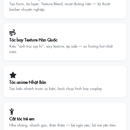
Tạo form, tỉa layer, Texture Blend, mượt đường viền — kỹ thuật
barber chuyên nghiệp.
Tóc bay Texture Hàn Quốc
Kiểu "anh trai say hi", airy texture, ép side — xu hướng hot nhất
năm.
Tóc anime Nhật Bản
Tạo kiểu nhanh trước sự kiện, buổi chụp hình hay cosplay.
Cắt tóc trẻ em
Nhẹ nhàng, nhanh gọn, thân thiện — bé ngồi yên, bố mẹ yên tâm.