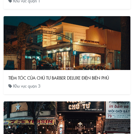
Khu vực quận 1
TIỆM TÓC CỦA CHÚ TƯ BARBER DELUXE ĐIỆN BIÊN PHỦ
Khu vực quận 3