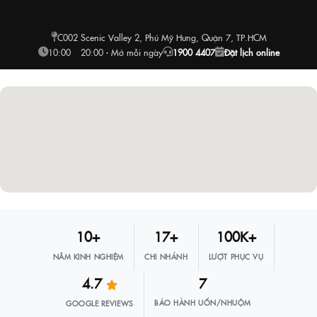
C002 Scenic Valley 2, Phú Mỹ Hưng, Quận 7, TP.HCM
10:00 – 20:00 · Mở mỗi ngày
1900 4407
Đặt lịch online
10+
17+
100K+
NĂM KINH NGHIỆM
CHI NHÁNH
LƯỢT PHỤC VỤ
4.7
7
BẢO HÀNH UỐN/NHUỘM
GOOGLE REVIEWS