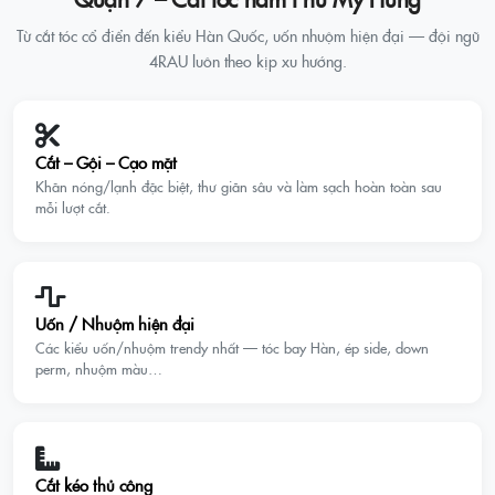
Từ cắt tóc cổ điển đến kiểu Hàn Quốc, uốn nhuộm hiện đại — đội ngũ
4RAU luôn theo kịp xu hướng.
Cắt – Gội – Cạo mặt
Khăn nóng/lạnh đặc biệt, thư giãn sâu và làm sạch hoàn toàn sau
mỗi lượt cắt.
Uốn / Nhuộm hiện đại
Các kiểu uốn/nhuộm trendy nhất — tóc bay Hàn, ép side, down
perm, nhuộm màu…
Cắt kéo thủ công