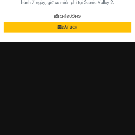
hành 7 ngày, giữ xe miễn phí tại Scenic Valley 2.
CHỈ ĐƯỜNG
ĐẶT LỊCH