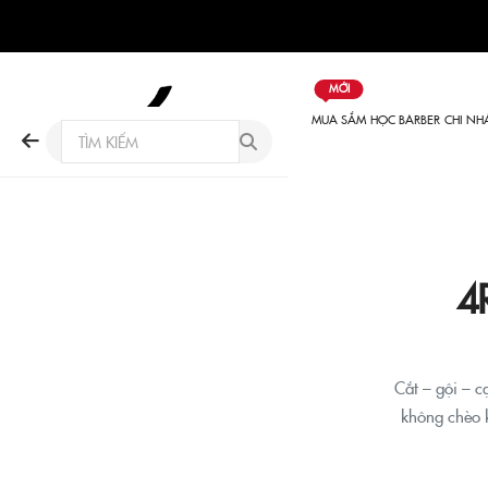
MỚI
MUA SẮM
HỌC BARBER
CHI NH
4
Cắt – gội – c
không chèo 