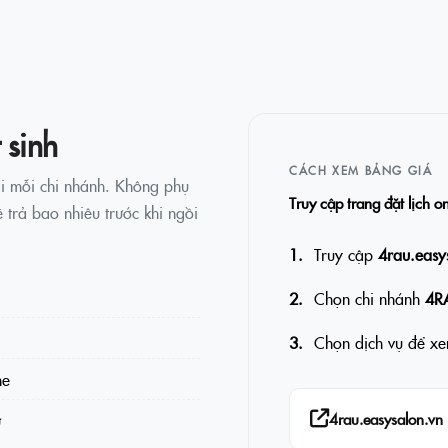
 sinh
CÁCH XEM BẢNG GIÁ
i mỗi chi nhánh. Không phụ
Truy cập trang đặt lịch o
 trả bao nhiêu trước khi ngồi
Truy cập
4rau.easy
Chọn chi nhánh
4R
Chọn dịch vụ để xem
ne
4rau.easysalon.vn
ử