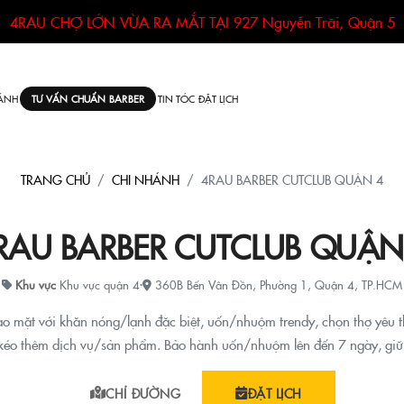
4RAU CHỢ LỚN VỪA RA MẮT TẠI
927 Nguyễn Trãi, Quận 5
ÁNH
TIN TÓC
ĐẶT LỊCH
TƯ VẤN CHUẨN BARBER
TRANG CHỦ
CHI NHÁNH
4RAU BARBER CUTCLUB QUẬN 4
RAU BARBER CUTCLUB QUẬN
Khu vực
Khu vực quận 4
·
360B Bến Vân Đồn, Phường 1, Quận 4, TP.HCM
ạo mặt với khăn nóng/lạnh đặc biệt, uốn/nhuộm trendy, chọn thợ yêu th
kéo thêm dịch vụ/sản phẩm. Bảo hành uốn/nhuộm lên đến 7 ngày, giữ 
CHỈ ĐƯỜNG
ĐẶT LỊCH