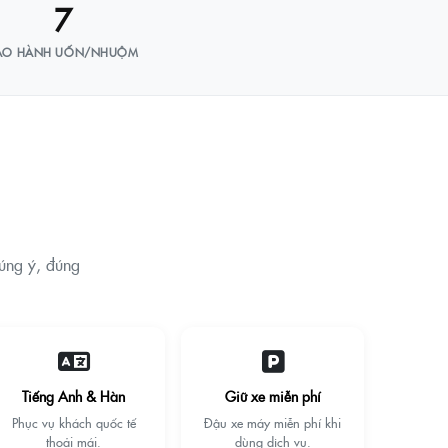
7
ẢO HÀNH UỐN/NHUỘM
đúng ý, đúng
Tiếng Anh & Hàn
Giữ xe miễn phí
Phục vụ khách quốc tế
Đậu xe máy miễn phí khi
thoải mái.
dùng dịch vụ.