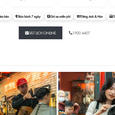
hèo kéo
Bảo hành 7 ngày
Giữ xe miễn phí
Tiếng Anh & Hàn
T
ĐẶT LỊCH ONLINE
1900 4407