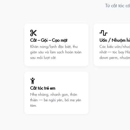
Từ cắt tóc 
Cắt – Gội – Cạo mặt
Uốn / Nhuộm hi
Khăn nóng/lạnh đặc biệt, thư
Các kiểu uốn/nhu
giãn sâu và làm sạch hoàn toàn
nhất — tóc bay Hàn
sau mỗi lượt cắt.
down perm, nhu
Cắt tóc trẻ em
Nhẹ nhàng, nhanh gọn, thân
thiện — bé ngồi yên, bố mẹ yên
tâm.