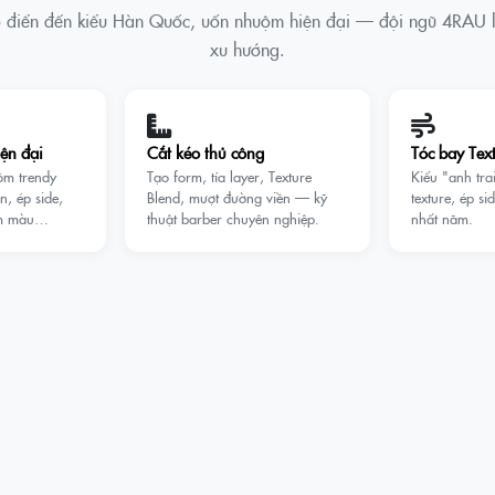
cổ điển đến kiểu Hàn Quốc, uốn nhuộm hiện đại — đội ngũ 4RAU l
xu hướng.
ện đại
Cắt kéo thủ công
Tóc bay Tex
ộm trendy
Tạo form, tỉa layer, Texture
Kiểu "anh trai
, ép side,
Blend, mượt đường viền — kỹ
texture, ép s
ộm màu…
thuật barber chuyên nghiệp.
nhất năm.