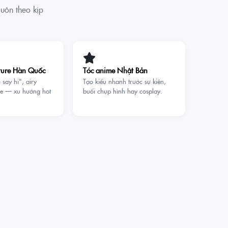
uôn theo kịp
ture Hàn Quốc
Tóc anime Nhật Bản
 say hi", airy
Tạo kiểu nhanh trước sự kiện,
ide — xu hướng hot
buổi chụp hình hay cosplay.