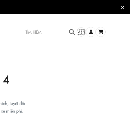
TÌM KIẾM
🇻🇳
 4
ích, tuyệt đối
xe miễn phí.