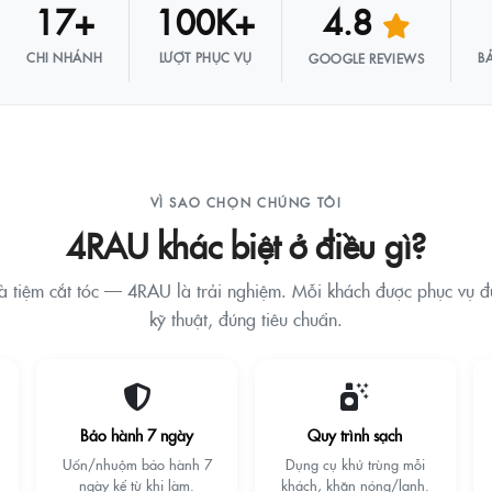
17+
100K+
4.8
CHI NHÁNH
LƯỢT PHỤC VỤ
B
GOOGLE REVIEWS
VÌ SAO CHỌN CHÚNG TÔI
4RAU khác biệt ở điều gì?
à tiệm cắt tóc — 4RAU là trải nghiệm. Mỗi khách được phục vụ 
kỹ thuật, đúng tiêu chuẩn.
Bảo hành 7 ngày
Quy trình sạch
Uốn/nhuộm bảo hành 7
Dụng cụ khử trùng mỗi
ngày kể từ khi làm.
khách, khăn nóng/lạnh.