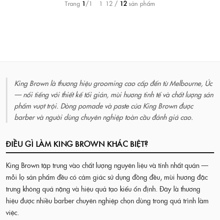
Trang
1
/1 – 1–12 /
12
sản phẩm
King Brown là thương hiệu grooming cao cấp đến từ Melbourne, Úc
— nổi tiếng với thiết kế tối giản, mùi hương tinh tế và chất lượng sản
phẩm vượt trội. Dòng pomade và paste của King Brown được
barber và người dùng chuyên nghiệp toàn cầu đánh giá cao.
ĐIỀU GÌ LÀM KING BROWN KHÁC BIỆT?
King Brown tập trung vào chất lượng nguyên liệu và tính nhất quán —
mỗi lọ sản phẩm đều có cảm giác sử dụng đồng đều, mùi hương đặc
trưng không quá nặng và hiệu quả tạo kiểu ổn định. Đây là thương
hiệu được nhiều barber chuyên nghiệp chọn dùng trong quá trình làm
việc.