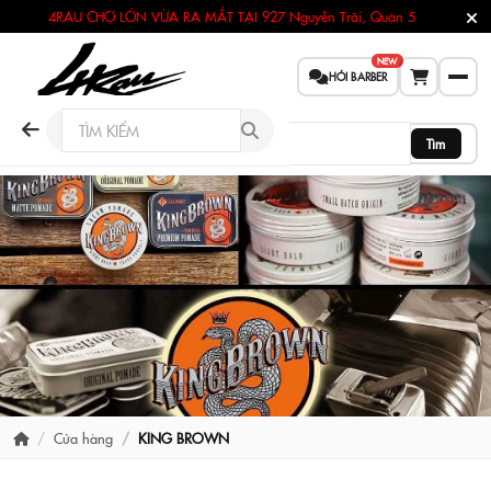
4RAU CHỢ LỚN VỪA RA MẮT TẠI
927 Nguyễn Trãi, Quận 5
NEW
HỎI BARBER
Tìm
Cửa hàng
KING BROWN
BRAND STORE