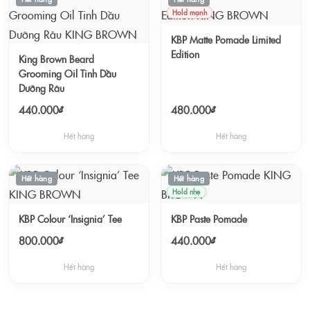
Hold mạnh
KBP Matte Pomade Limited
Edition
King Brown Beard
Grooming Oil Tinh Dầu
Dưỡng Râu
440.000₫
480.000₫
Hết hàng
Hết hàng
Hết hàng
Hết hàng
Hold nhẹ
KBP Colour ‘Insignia’ Tee
KBP Paste Pomade
800.000₫
440.000₫
Hết hàng
Hết hàng