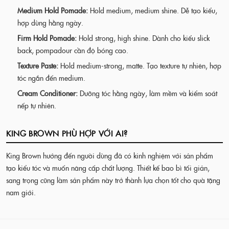
Medium Hold Pomade:
Hold medium, medium shine. Dễ tạo kiểu,
hợp dùng hằng ngày.
Firm Hold Pomade:
Hold strong, high shine. Dành cho kiểu slick
back, pompadour cần độ bóng cao.
Texture Paste:
Hold medium-strong, matte. Tạo texture tự nhiên, hợp
tóc ngắn đến medium.
Cream Conditioner:
Dưỡng tóc hằng ngày, làm mềm và kiểm soát
nếp tự nhiên.
KING BROWN PHÙ HỢP VỚI AI?
King Brown hướng đến người dùng đã có kinh nghiệm với sản phẩm
tạo kiểu tóc và muốn nâng cấp chất lượng. Thiết kế bao bì tối giản,
sang trọng cũng làm sản phẩm này trở thành lựa chọn tốt cho quà tặng
nam giới.