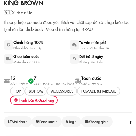
KING BROWN
KING BROWN Pomade | Sáp tạo
kiểu chính hãng
🇦🇺
Xuất xứ:
Úc
Thương hiệu pomade được yêu thích với chất sáp dễ xài, hợp kiểu tóc
🇦🇺
Úc
·
12 sản phẩm
tự nhiên lẫn slick-back. Mua chính hãng tại 4RAU.
Xem sản phẩm
Tư vấn chọn nhanh
Chính hãng 100%
Tư vấn miễn phí
Nhập khẩu trực tiếp
Theo chất tóc thực tế
Giao toàn quốc
Đổi trả 3 ngày
Miễn ship từ 500k
Không cần lý do
12
7
Toàn quốc
SẢN PHẨM
CÒN HÀNG TRANG NÀY
GIAO HÀNG
TOP
BOTTOM
ACCESSORIES
POMADE & HAIRCARE
Thanh toán & Giao hàng
Mới nhất
Danh mục
Tag
Khoảng giá
12
s