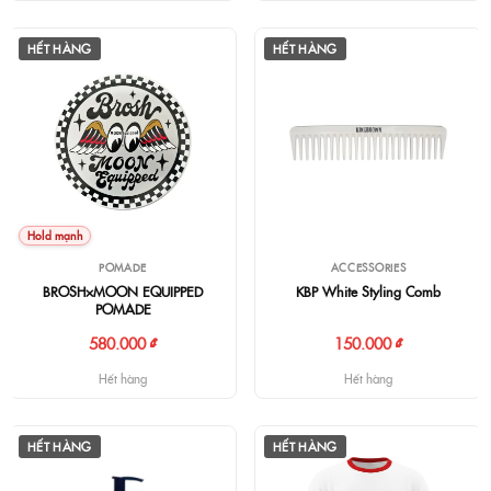
HẾT HÀNG
HẾT HÀNG
Hold mạnh
POMADE
ACCESSORIES
BROSH×MOON EQUIPPED
KBP White Styling Comb
POMADE
580.000 ₫
150.000 ₫
Hết hàng
Hết hàng
HẾT HÀNG
HẾT HÀNG