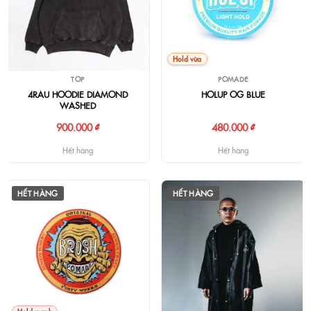
Hold vừa
TOP
POMADE
4RAU HOODIE DIAMOND
HOLUP OG BLUE
WASHED
900.000 ₫
480.000 ₫
Hết hàng
Hết hàng
HẾT HÀNG
HẾT HÀNG