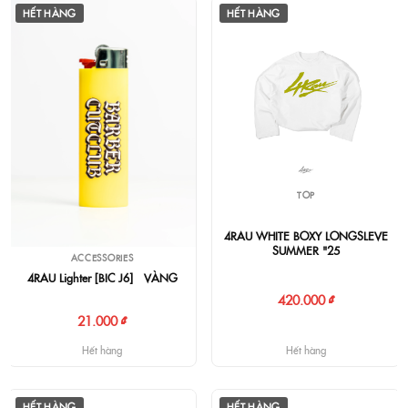
HẾT HÀNG
HẾT HÀNG
TOP
4RAU WHITE BOXY LONGSLEVE
SUMMER "25
ACCESSORIES
4RAU Lighter [BIC J6] - VÀNG
420.000 ₫
21.000 ₫
Hết hàng
Hết hàng
HẾT HÀNG
HẾT HÀNG