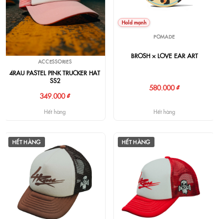
Hold mạnh
POMADE
BROSH × LOVE EAR ART
ACCESSORIES
4RAU PASTEL PINK TRUCKER HAT
SS2
580.000 ₫
349.000 ₫
Hết hàng
Hết hàng
HẾT HÀNG
HẾT HÀNG