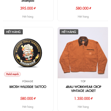
Shampoo
580.000 ₫
395.000 ₫
Hết hàng
Hết hàng
HẾT HÀNG
HẾT HÀNG
Hold mạnh
POMADE
TOP
BROSH WILDSIDE TATTOO
4RAU WORKWEAR CROP
VINTAGE JACKET
580.000 ₫
1.350.000 ₫
Hết hàng
Hết hàng