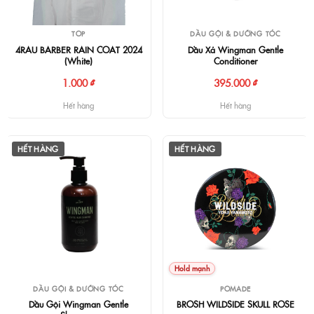
TOP
DẦU GỘI & DƯỠNG TÓC
4RAU BARBER RAIN COAT 2024
Dầu Xả Wingman Gentle
(White)
Conditioner
1.000 ₫
395.000 ₫
Hết hàng
Hết hàng
HẾT HÀNG
HẾT HÀNG
Hold mạnh
POMADE
DẦU GỘI & DƯỠNG TÓC
BROSH WILDSIDE SKULL ROSE
Dầu Gội Wingman Gentle