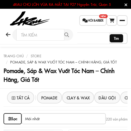
4RAU CHỢ LỚN VỪA RA MẮT TẠI
927 Nguyễn Trãi, Quận 5
NEW
HỎI BARBER
Tìm
TRANG CHỦ
STORE
POMADE, SÁP & WAX VUỐT TÓC NAM – CHÍNH HÃNG, GIÁ TỐT
Pomade, Sáp & Wax Vuốt Tóc Nam – Chính
Hãng, Giá Tốt
TẤT CẢ
POMADE
CLAY & WAX
DẦU GỘI
CH
Lọc
220 sản phẩm