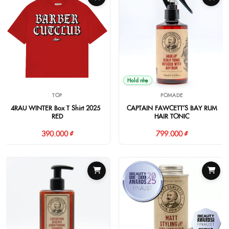
Hold nhẹ
TOP
POMADE
4RAU WINTER Box T-Shirt 2025 -
CAPTAIN FAWCETT’S BAY RUM
RED
HAIR TONIC
390.000 ₫
799.000 ₫