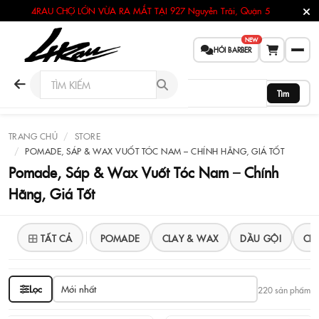
4RAU CHỢ LỚN VỪA RA MẮT TẠI
927 Nguyễn Trãi, Quận 5
NEW
HỎI BARBER
Tìm
TRANG CHỦ
STORE
POMADE, SÁP & WAX VUỐT TÓC NAM – CHÍNH HÃNG, GIÁ TỐT
Pomade, Sáp & Wax Vuốt Tóc Nam – Chính
Hãng, Giá Tốt
TẤT CẢ
POMADE
CLAY & WAX
DẦU GỘI
CH
Lọc
220 sản phẩm