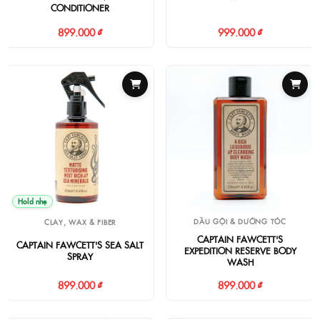
CONDITIONER
899.000 ₫
999.000 ₫
Hold nhẹ
DẦU GỘI & DƯỠNG TÓC
CLAY, WAX & FIBER
CAPTAIN FAWCETT'S
CAPTAIN FAWCETT'S SEA SALT
EXPEDITION RESERVE BODY
SPRAY
WASH
899.000 ₫
899.000 ₫