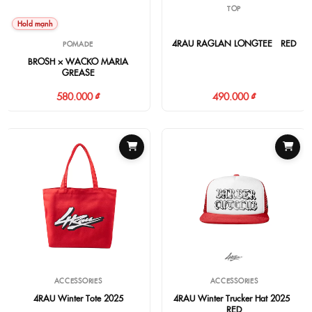
TOP
Hold mạnh
4RAU RAGLAN LONGTEE - RED
POMADE
BROSH × WACKO MARIA
GREASE
580.000 ₫
490.000 ₫
ACCESSORIES
ACCESSORIES
4RAU Winter Tote 2025
4RAU Winter Trucker Hat 2025 -
RED