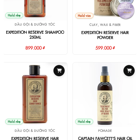
Hold nhẹ
Hold vừa
DẦU GỘI & DƯỠNG TÓC
CLAY, WAX & FIBER
EXPEDITION RESERVE SHAMPOO
EXPEDITION RESERVE HAIR
250ML
POWDER
899.000 ₫
599.000 ₫
Hold nhẹ
Hold nhẹ
DẦU GỘI & DƯỠNG TÓC
POMADE
EXPEDITION RESERVE HAIR
CAPTAIN FAWCETT'S HAIR OIL