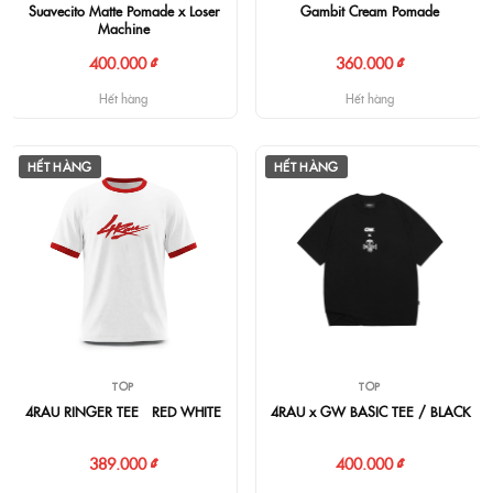
Suavecito Matte Pomade x Loser
Gambit Cream Pomade
Machine
400.000 ₫
360.000 ₫
Hết hàng
Hết hàng
HẾT HÀNG
HẾT HÀNG
TOP
TOP
4RAU RINGER TEE - RED WHITE
4RAU x GW BASIC TEE / BLACK
389.000 ₫
400.000 ₫