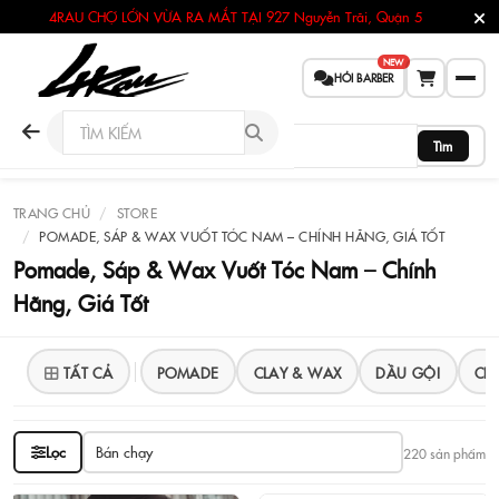
4RAU CHỢ LỚN VỪA RA MẮT TẠI
927 Nguyễn Trãi, Quận 5
NEW
HỎI BARBER
Tìm
TRANG CHỦ
STORE
POMADE, SÁP & WAX VUỐT TÓC NAM – CHÍNH HÃNG, GIÁ TỐT
Pomade, Sáp & Wax Vuốt Tóc Nam – Chính
Hãng, Giá Tốt
TẤT CẢ
POMADE
CLAY & WAX
DẦU GỘI
CH
Lọc
220 sản phẩm