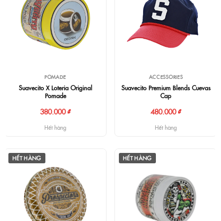
POMADE
ACCESSORIES
Suavecito X Loteria Original
Suavecito Premium Blends Cuevas
Pomade
Cap
380.000 ₫
480.000 ₫
Hết hàng
Hết hàng
HẾT HÀNG
HẾT HÀNG