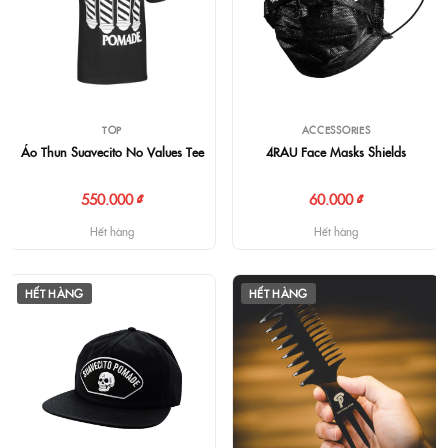
TOP
ACCESSORIES
Áo Thun Suavecito No Values Tee
4RAU Face Masks Shields
550.000 ₫
60.000 ₫
Hết hàng
Hết hàng
HẾT HÀNG
HẾT HÀNG