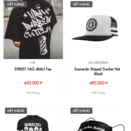
HẾT HÀNG
HẾT HÀNG
TOP
ACCESSORIES
STREET TAG 4RAU Tee
Suavecito Striped Trucker Hat -
Black
450.000 ₫
480.000 ₫
Hết hàng
Hết hàng
HẾT HÀNG
HẾT HÀNG