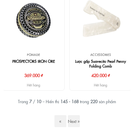
POMADE
ACCESSORIES
PROSPECTORS IRON ORE
Lược gấp Suavecito Pearl Penny
Folding Comb
369.000 ₫
420.000 ₫
Hết hàng
Hết hàng
Trang
7
/
10
– Hiển thị
145 - 168
trong
220
sản phẩm
«
Next »
Previous