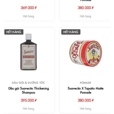
369.000 ₫
380.000 ₫
Hết hàng
Hết hàng
HẾT HÀNG
HẾT HÀNG
DẦU GỘI & DƯỠNG TÓC
POMADE
Dầu gội Suavecito Thickening
Suavecito X Tapatio Matte
Shampoo
Pomade
395.000 ₫
380.000 ₫
Hết hàng
Hết hàng