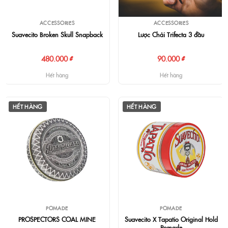
ACCESSORIES
ACCESSORIES
Suavecito Broken Skull Snapback
Lược Chải Trifecta 3 đầu
480.000 ₫
90.000 ₫
Hết hàng
Hết hàng
HẾT HÀNG
HẾT HÀNG
POMADE
POMADE
PROSPECTORS COAL MINE
Suavecito X Tapatio Original Hold
Pomade