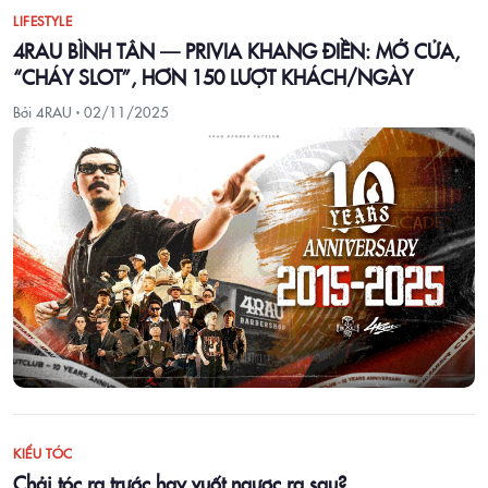
LIFESTYLE
4RAU BÌNH TÂN — PRIVIA KHANG ĐIỀN: MỞ CỬA,
“CHÁY SLOT”, HƠN 150 LƯỢT KHÁCH/NGÀY
Bởi 4RAU ·
02/11/2025
KIỂU TÓC
Chải tóc ra trước hay vuốt ngược ra sau?