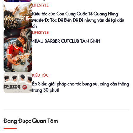
LIFESTYLE
Kiểu tóc của Con Cưng Quốc Tế Quang Hùng
MasterD: Tóc Dễ Đến Dễ Đi nhưng vẫn để tại dấu
ấn
LIFESTYLE
4RAU BARBER CUTCLUB TÂN BÌNH
KIỂU TÓC
Ép Side: giải pháp cho tóc bung xù, cứng cần thẳng
trong 30 phút!
Đang Được Quan Tâm