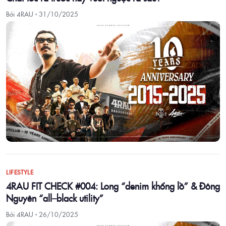
Bởi 4RAU ·
31/10/2025
LIFESTYLE
4RAU FIT CHECK #004: Long “denim khổng lồ” & Đông
Nguyên “all–black utility”
Bởi 4RAU ·
26/10/2025