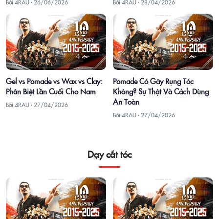
Bởi 4RAU ·
26/06/2026
Bởi 4RAU ·
28/04/2026
Gel vs Pomade vs Wax vs Clay:
Pomade Có Gây Rụng Tóc
Phân Biệt Lần Cuối Cho Nam
Không? Sự Thật Và Cách Dùng
An Toàn
Bởi 4RAU ·
27/04/2026
Bởi 4RAU ·
27/04/2026
Dạy cắt tóc