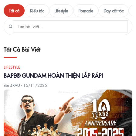
Tất cả
Kiểu tóc
Lifestyle
Pomade
Dạy cắt tóc
T
Tất Cả Bài Viết
LIFESTYLE
BAPE® GUNDAM HOÀN THIỆN LẮP RÁP!
Bởi 4RAU ·
15/11/2025