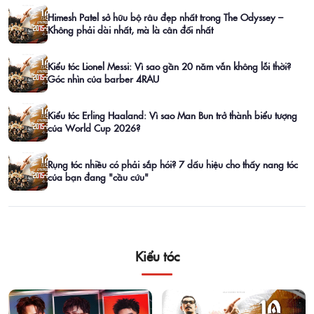
Himesh Patel sở hữu bộ râu đẹp nhất trong The Odyssey –
Không phải dài nhất, mà là cân đối nhất
Kiểu tóc Lionel Messi: Vì sao gần 20 năm vẫn không lỗi thời?
Góc nhìn của barber 4RAU
Kiểu tóc Erling Haaland: Vì sao Man Bun trở thành biểu tượng
của World Cup 2026?
Rụng tóc nhiều có phải sắp hói? 7 dấu hiệu cho thấy nang tóc
của bạn đang "cầu cứu"
Kiểu tóc