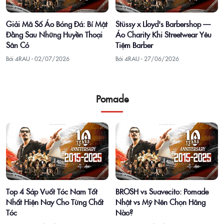
Giải Mã Số Áo Bóng Đá: Bí Mật
Stüssy x Lloyd's Barbershop —
Đằng Sau Những Huyền Thoại
Áo Charity Khi Streetwear Yêu
Sân Cỏ
Tiệm Barber
Bởi 4RAU ·
02/07/2026
Bởi 4RAU ·
27/06/2026
Pomade
Top 4 Sáp Vuốt Tóc Nam Tốt
BROSH vs Suavecito: Pomade
Nhất Hiện Nay Cho Từng Chất
Nhật vs Mỹ Nên Chọn Hãng
Tóc
Nào?