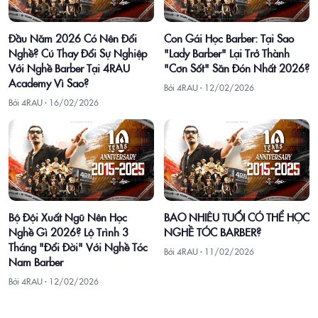
Đầu Năm 2026 Có Nên Đổi
Con Gái Học Barber: Tại Sao
Nghề? Cú Thay Đổi Sự Nghiệp
"Lady Barber" Lại Trở Thành
Với Nghề Barber Tại 4RAU
"Cơn Sốt" Săn Đón Nhất 2026?
Academy Vì Sao?
Bởi 4RAU ·
12/02/2026
Bởi 4RAU ·
16/02/2026
Bộ Đội Xuất Ngũ Nên Học
BAO NHIÊU TUỔI CÓ THỂ HỌC
Nghề Gì 2026? Lộ Trình 3
NGHỀ TÓC BARBER?
Tháng "Đổi Đời" Với Nghề Tóc
Bởi 4RAU ·
11/02/2026
Nam Barber
Bởi 4RAU ·
12/02/2026