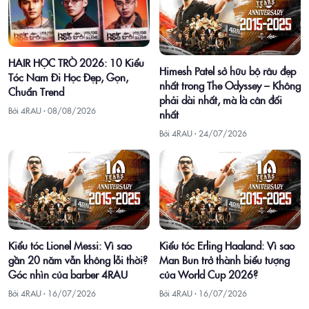
HAIR HỌC TRÒ 2026: 10 Kiểu
Himesh Patel sở hữu bộ râu đẹp
Tóc Nam Đi Học Đẹp, Gọn,
nhất trong The Odyssey – Không
Chuẩn Trend
phải dài nhất, mà là cân đối
Bởi 4RAU ·
08/08/2026
nhất
Bởi 4RAU ·
24/07/2026
Kiểu tóc Lionel Messi: Vì sao
Kiểu tóc Erling Haaland: Vì sao
gần 20 năm vẫn không lỗi thời?
Man Bun trở thành biểu tượng
Góc nhìn của barber 4RAU
của World Cup 2026?
Bởi 4RAU ·
16/07/2026
Bởi 4RAU ·
16/07/2026