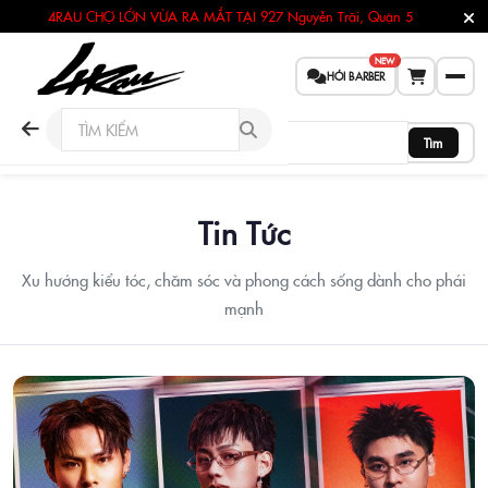
4RAU CHỢ LỚN VỪA RA MẮT TẠI
927 Nguyễn Trãi, Quận 5
NEW
HỎI BARBER
Tìm
Tin Tức
Xu hướng kiểu tóc, chăm sóc và phong cách sống dành cho phái
mạnh