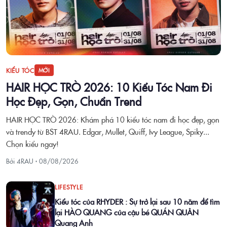
KIỂU TÓC
MỚI
HAIR HỌC TRÒ 2026: 10 Kiểu Tóc Nam Đi
Học Đẹp, Gọn, Chuẩn Trend
HAIR HỌC TRÒ 2026: Khám phá 10 kiểu tóc nam đi học đẹp, gọn
và trendy từ BST 4RAU. Edgar, Mullet, Quiff, Ivy League, Spiky...
Chọn kiểu ngay!
Bởi 4RAU ·
08/08/2026
LIFESTYLE
Kiểu tóc của RHYDER : Sự trở lại sau 10 năm để tìm
lại HÀO QUANG của cậu bé QUÁN QUÂN
Quang Anh