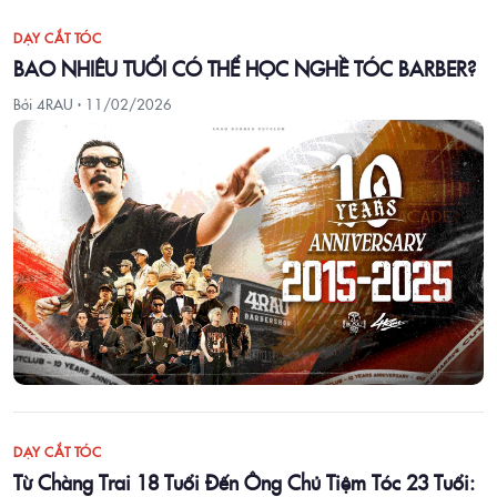
DẠY CẮT TÓC
BAO NHIÊU TUỔI CÓ THỂ HỌC NGHỀ TÓC BARBER?
Bởi 4RAU ·
11/02/2026
DẠY CẮT TÓC
Từ Chàng Trai 18 Tuổi Đến Ông Chủ Tiệm Tóc 23 Tuổi: