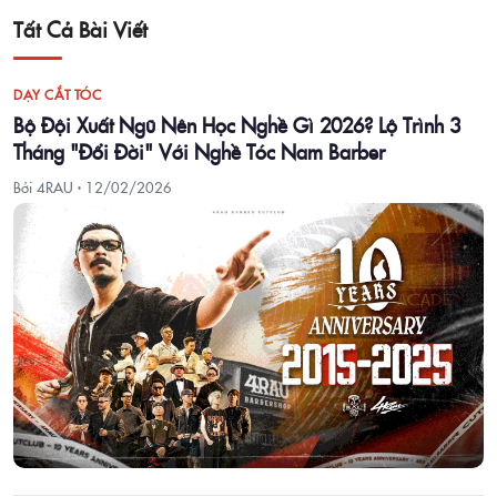
Tất Cả Bài Viết
DẠY CẮT TÓC
Bộ Đội Xuất Ngũ Nên Học Nghề Gì 2026? Lộ Trình 3
Tháng "Đổi Đời" Với Nghề Tóc Nam Barber
Bởi 4RAU ·
12/02/2026