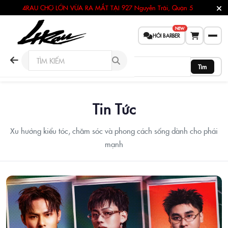
4RAU CHỢ LỚN VỪA RA MẮT TẠI
927 Nguyễn Trãi, Quận 5
NEW
HỎI BARBER
Tìm
Tin Tức
Xu hướng kiểu tóc, chăm sóc và phong cách sống dành cho phái
mạnh