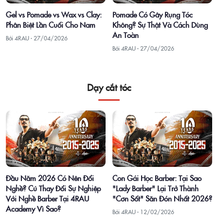
Gel vs Pomade vs Wax vs Clay:
Pomade Có Gây Rụng Tóc
Phân Biệt Lần Cuối Cho Nam
Không? Sự Thật Và Cách Dùng
An Toàn
Bởi 4RAU ·
27/04/2026
Bởi 4RAU ·
27/04/2026
Dạy cắt tóc
Đầu Năm 2026 Có Nên Đổi
Con Gái Học Barber: Tại Sao
Nghề? Cú Thay Đổi Sự Nghiệp
"Lady Barber" Lại Trở Thành
Với Nghề Barber Tại 4RAU
"Cơn Sốt" Săn Đón Nhất 2026?
Academy Vì Sao?
Bởi 4RAU ·
12/02/2026