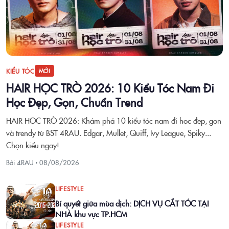
KIỂU TÓC
MỚI
HAIR HỌC TRÒ 2026: 10 Kiểu Tóc Nam Đi
Học Đẹp, Gọn, Chuẩn Trend
HAIR HỌC TRÒ 2026: Khám phá 10 kiểu tóc nam đi học đẹp, gọn
và trendy từ BST 4RAU. Edgar, Mullet, Quiff, Ivy League, Spiky...
Chọn kiểu ngay!
Bởi 4RAU ·
08/08/2026
LIFESTYLE
Bí quyết giữa mùa dịch: DỊCH VỤ CẮT TÓC TẠI
NHÀ khu vực TP.HCM
LIFESTYLE