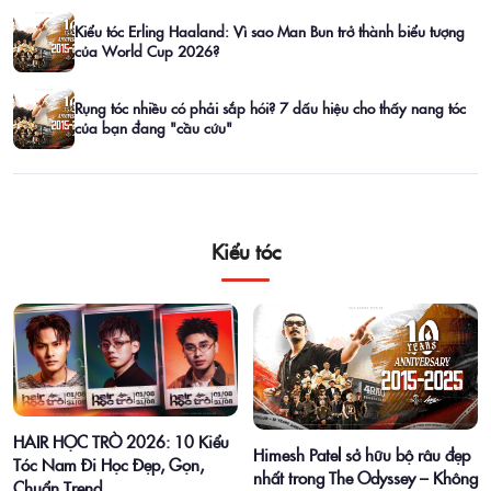
Kiểu tóc Erling Haaland: Vì sao Man Bun trở thành biểu tượng
của World Cup 2026?
Rụng tóc nhiều có phải sắp hói? 7 dấu hiệu cho thấy nang tóc
của bạn đang "cầu cứu"
Kiểu tóc
HAIR HỌC TRÒ 2026: 10 Kiểu
Himesh Patel sở hữu bộ râu đẹp
Tóc Nam Đi Học Đẹp, Gọn,
nhất trong The Odyssey – Không
Chuẩn Trend