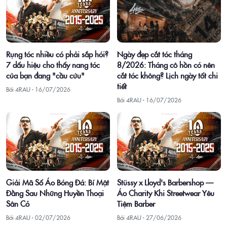
Ngày đẹp cắt tóc tháng
Rụng tóc nhiều có phải sắp hói?
8/2026: Tháng cô hồn có nên
7 dấu hiệu cho thấy nang tóc
cắt tóc không? Lịch ngày tốt chi
của bạn đang "cầu cứu"
tiết
Bởi 4RAU ·
16/07/2026
Bởi 4RAU ·
16/07/2026
Giải Mã Số Áo Bóng Đá: Bí Mật
Stüssy x Lloyd's Barbershop —
Đằng Sau Những Huyền Thoại
Áo Charity Khi Streetwear Yêu
Sân Cỏ
Tiệm Barber
Bởi 4RAU ·
02/07/2026
Bởi 4RAU ·
27/06/2026