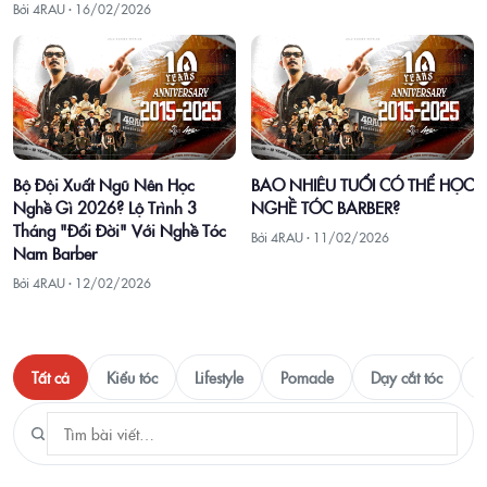
Bởi 4RAU ·
16/02/2026
Bộ Đội Xuất Ngũ Nên Học
BAO NHIÊU TUỔI CÓ THỂ HỌC
Nghề Gì 2026? Lộ Trình 3
NGHỀ TÓC BARBER?
Tháng "Đổi Đời" Với Nghề Tóc
Bởi 4RAU ·
11/02/2026
Nam Barber
Bởi 4RAU ·
12/02/2026
Tất cả
Kiểu tóc
Lifestyle
Pomade
Dạy cắt tóc
T