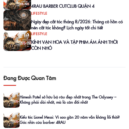
4RAU BARBER CUTCLUB QUẬN 4
LIFESTYLE
Ngày đẹp cắt tóc tháng 8/2026: Tháng cô hồn có
nên cắt tóc không? Lịch ngày tốt chi tiết
LIFESTYLE
KÍNH VẠN HOA VÀ TẬP PHIM ÁM ẢNH THỜI
CÒN NHỎ
Đang Được Quan Tâm
Himesh Patel sở hữu bộ râu đẹp nhất trong The Odyssey –
Không phải dài nhất, mà là cân đối nhất
Kiểu tóc Lionel Messi: Vì sao gần 20 năm vẫn không lỗi thời?
Góc nhìn của barber 4RAU