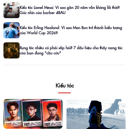
Kiểu tóc Lionel Messi: Vì sao gần 20 năm vẫn không lỗi thời?
Góc nhìn của barber 4RAU
Kiểu tóc Erling Haaland: Vì sao Man Bun trở thành biểu tượng
của World Cup 2026?
Rụng tóc nhiều có phải sắp hói? 7 dấu hiệu cho thấy nang tóc
của bạn đang "cầu cứu"
Kiểu tóc