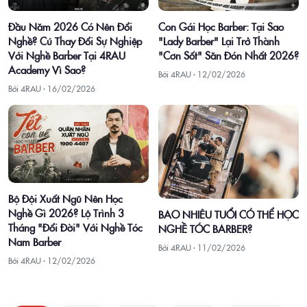
Con Gái Học Barber: Tại Sao
Đầu Năm 2026 Có Nên Đổi
"Lady Barber" Lại Trở Thành
Nghề? Cú Thay Đổi Sự Nghiệp
"Cơn Sốt" Săn Đón Nhất 2026?
Với Nghề Barber Tại 4RAU
Academy Vì Sao?
Bởi 4RAU ·
12/02/2026
Bởi 4RAU ·
16/02/2026
Bộ Đội Xuất Ngũ Nên Học
Nghề Gì 2026? Lộ Trình 3
BAO NHIÊU TUỔI CÓ THỂ HỌC
Tháng "Đổi Đời" Với Nghề Tóc
NGHỀ TÓC BARBER?
Nam Barber
Bởi 4RAU ·
11/02/2026
Bởi 4RAU ·
12/02/2026