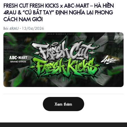
FRESH CUT FRESH KICKS x ABC-MART – HÀ HIỀN
4RAU & “CÚ BẮT TAY” ĐỊNH NGHĨA LẠI PHONG
CÁCH NAM GIỚI
Bởi 4RAU ·
13/04/2026
Xem thêm