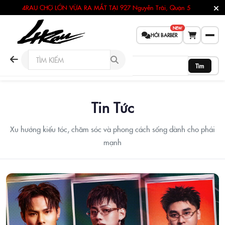
4RAU CHỢ LỚN VỪA RA MẮT TẠI
927 Nguyễn Trãi, Quận 5
NEW
HỎI BARBER
Tìm
Tin Tức
Xu hướng kiểu tóc, chăm sóc và phong cách sống dành cho phái
mạnh