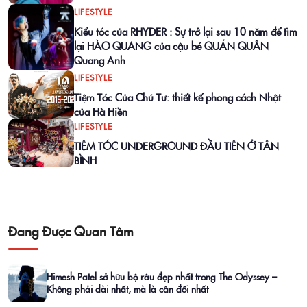
LIFESTYLE
Kiểu tóc của RHYDER : Sự trở lại sau 10 năm để tìm
lại HÀO QUANG của cậu bé QUÁN QUÂN
Quang Anh
LIFESTYLE
Tiệm Tóc Của Chú Tư: thiết kế phong cách Nhật
của Hà Hiền
LIFESTYLE
TIỆM TÓC UNDERGROUND ĐẦU TIÊN Ở TÂN
BÌNH
Đang Được Quan Tâm
Himesh Patel sở hữu bộ râu đẹp nhất trong The Odyssey –
Không phải dài nhất, mà là cân đối nhất