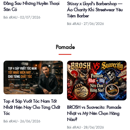
Đằng Sau Những Huyền Thoại
Stüssy x Lloyd's Barbershop —
Sân Cỏ
Áo Charity Khi Streetwear Yêu
Tiệm Barber
Bởi 4RAU ·
02/07/2026
Bởi 4RAU ·
27/06/2026
Pomade
Top 4 Sáp Vuốt Tóc Nam Tốt
Nhất Hiện Nay Cho Từng Chất
BROSH vs Suavecito: Pomade
Tóc
Nhật vs Mỹ Nên Chọn Hãng
Nào?
Bởi 4RAU ·
26/06/2026
Bởi 4RAU ·
28/04/2026