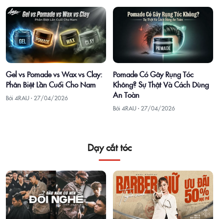
Gel vs Pomade vs Wax vs Clay:
Pomade Có Gây Rụng Tóc
Phân Biệt Lần Cuối Cho Nam
Không? Sự Thật Và Cách Dùng
An Toàn
Bởi 4RAU ·
27/04/2026
Bởi 4RAU ·
27/04/2026
Dạy cắt tóc