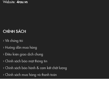
Website:
4rau.vn
CHÍNH SÁCH
› Về chúng tôi
› Hướng dẫn mua hàng
› Điều kiện giao dịch chung
› Chính sách bảo mật thông tin
› Chính sách bảo hành & cam kết chất lượng
› Chính sách mua hàng và thanh toán
› Chính sách đổi trả và hoàn tiền
› Liên hệ
› Tuyển dụng
Proudly Built By 4RAU TEAM . All Rights Reserved