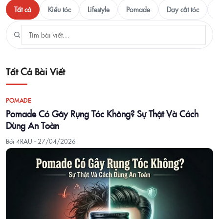
Tất cả
Kiểu tóc
Lifestyle
Pomade
Dạy cắt tóc
T
Tất Cả Bài Viết
POMADE
Pomade Có Gây Rụng Tóc Không? Sự Thật Và Cách
Dùng An Toàn
Bởi 4RAU ·
27/04/2026