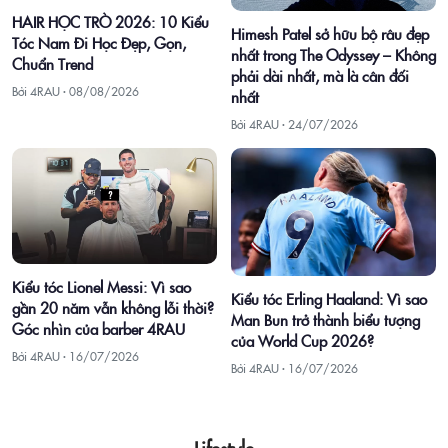
HAIR HỌC TRÒ 2026: 10 Kiểu
Himesh Patel sở hữu bộ râu đẹp
Tóc Nam Đi Học Đẹp, Gọn,
nhất trong The Odyssey – Không
Chuẩn Trend
phải dài nhất, mà là cân đối
Bởi 4RAU ·
08/08/2026
nhất
Bởi 4RAU ·
24/07/2026
Kiểu tóc Lionel Messi: Vì sao
Kiểu tóc Erling Haaland: Vì sao
gần 20 năm vẫn không lỗi thời?
Man Bun trở thành biểu tượng
Góc nhìn của barber 4RAU
của World Cup 2026?
Bởi 4RAU ·
16/07/2026
Bởi 4RAU ·
16/07/2026
Lifestyle