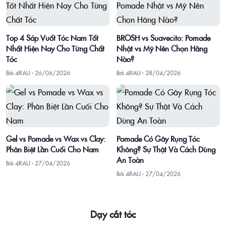
Top 4 Sáp Vuốt Tóc Nam Tốt
BROSH vs Suavecito: Pomade
Nhất Hiện Nay Cho Từng Chất
Nhật vs Mỹ Nên Chọn Hãng
Tóc
Nào?
Bởi 4RAU ·
26/06/2026
Bởi 4RAU ·
28/04/2026
Gel vs Pomade vs Wax vs Clay:
Pomade Có Gây Rụng Tóc
Phân Biệt Lần Cuối Cho Nam
Không? Sự Thật Và Cách Dùng
An Toàn
Bởi 4RAU ·
27/04/2026
Bởi 4RAU ·
27/04/2026
Dạy cắt tóc