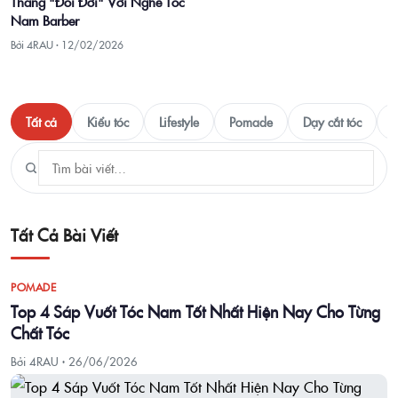
Tháng "Đổi Đời" Với Nghề Tóc
Nam Barber
Bởi 4RAU ·
12/02/2026
Tất cả
Kiểu tóc
Lifestyle
Pomade
Dạy cắt tóc
T
Tất Cả Bài Viết
POMADE
Top 4 Sáp Vuốt Tóc Nam Tốt Nhất Hiện Nay Cho Từng
Chất Tóc
Bởi 4RAU ·
26/06/2026