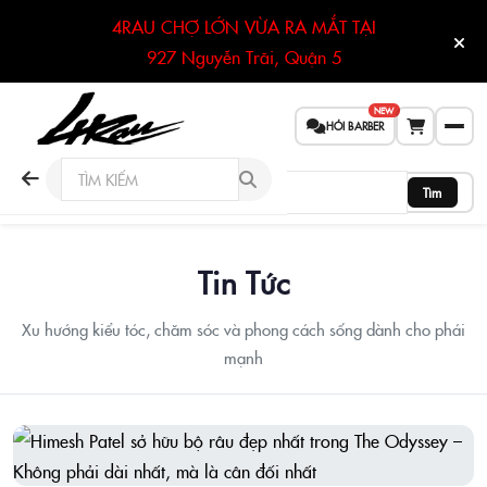
4RAU CHỢ LỚN VỪA RA MẮT TẠI
927 Nguyễn Trãi, Quận 5
NEW
HỎI BARBER
Tìm
Tin Tức
Xu hướng kiểu tóc, chăm sóc và phong cách sống dành cho phái
mạnh