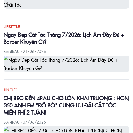
LIFESTYLE
Ngày Đẹp Cắt Tóc Tháng 7/2026: Lịch Âm Đầy Đủ +
Barber Khuyên Gì?
Bởi 4RAU ·
21/06/2026
TIN TỨC
CHỊ BEO ĐẾN 4RAU CHỢ LỚN KHAI TRƯƠNG : HƠN
350 ANH EM "ĐỔ BỘ" CÙNG ƯU ĐÃI CẮT TÓC
MIỄN PHÍ 2 TUẦN!
Bởi 4RAU ·
07/06/2026