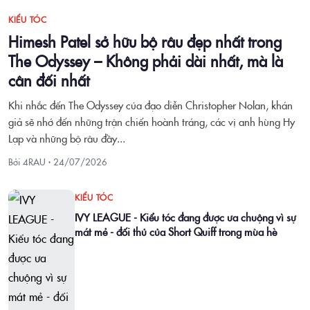
KIỂU TÓC
Himesh Patel sở hữu bộ râu đẹp nhất trong
The Odyssey – Không phải dài nhất, mà là
cân đối nhất
Khi nhắc đến The Odyssey của đạo diễn Christopher Nolan, khán
giả sẽ nhớ đến những trận chiến hoành tráng, các vị anh hùng Hy
Lạp và những bộ râu đầy...
Bởi 4RAU ·
24/07/2026
KIỂU TÓC
IVY LEAGUE - Kiểu tóc đang được ưa chuộng vì sự
mát mẻ - đối thủ của Short Quiff trong mùa hè