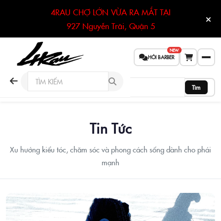
4RAU CHỢ LỚN VỪA RA MẮT TẠI
927 Nguyễn Trãi, Quận 5
NEW
HỎI BARBER
Tìm
Tin Tức
Xu hướng kiểu tóc, chăm sóc và phong cách sống dành cho phái
mạnh