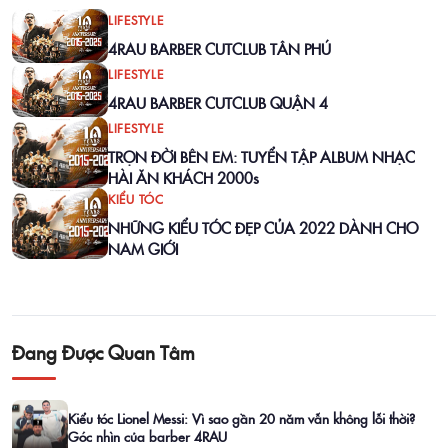
LIFESTYLE
4RAU BARBER CUTCLUB TÂN PHÚ
LIFESTYLE
4RAU BARBER CUTCLUB QUẬN 4
LIFESTYLE
TRỌN ĐỜI BÊN EM: TUYỂN TẬP ALBUM NHẠC
HÀI ĂN KHÁCH 2000s
KIỂU TÓC
NHỮNG KIỂU TÓC ĐẸP CỦA 2022 DÀNH CHO
NAM GIỚI
Đang Được Quan Tâm
Kiểu tóc Lionel Messi: Vì sao gần 20 năm vẫn không lỗi thời?
Góc nhìn của barber 4RAU