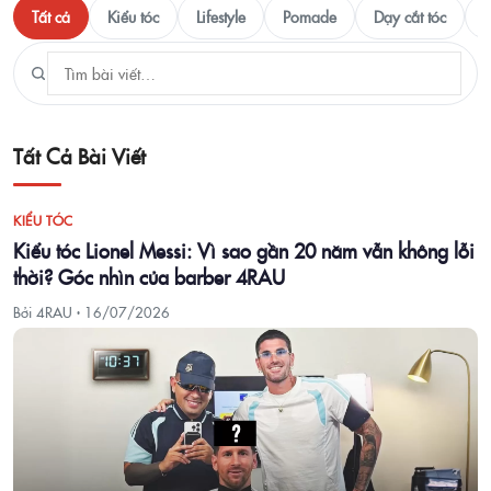
Tất cả
Kiểu tóc
Lifestyle
Pomade
Dạy cắt tóc
T
Tất Cả Bài Viết
KIỂU TÓC
Kiểu tóc Lionel Messi: Vì sao gần 20 năm vẫn không lỗi
thời? Góc nhìn của barber 4RAU
Bởi 4RAU ·
16/07/2026