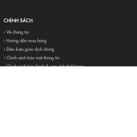
CHÍNH SÁCH
› Về chúng tôi
› Hướng dẫn mua hàng
› Điều kiện giao dịch chung
› Chính sách bảo mật thông tin
› Chính sách bảo hành & cam kết chất lượng
› Chính sách mua hàng và thanh toán
› Chính sách đổi trả và hoàn tiền
› Liên hệ
› Tuyển dụng
Proudly Built By 4RAU TEAM . All Rights Reserved
Đang online:
11