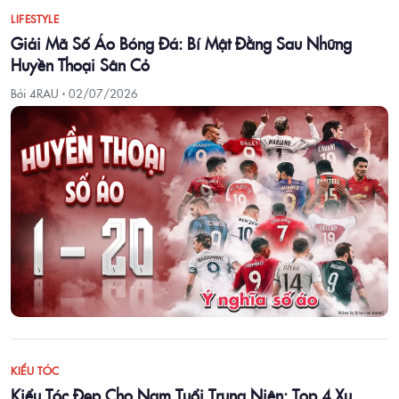
LIFESTYLE
Giải Mã Số Áo Bóng Đá: Bí Mật Đằng Sau Những
Huyền Thoại Sân Cỏ
Bởi 4RAU ·
02/07/2026
KIỂU TÓC
Kiểu Tóc Đẹp Cho Nam Tuổi Trung Niên: Top 4 Xu