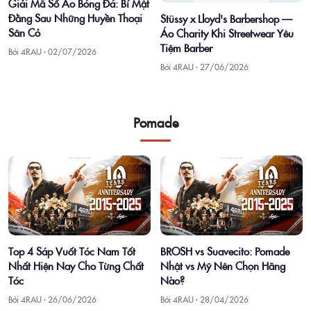
Giải Mã Số Áo Bóng Đá: Bí Mật
Đằng Sau Những Huyền Thoại
Stüssy x Lloyd's Barbershop —
Sân Cỏ
Áo Charity Khi Streetwear Yêu
Tiệm Barber
Bởi 4RAU ·
02/07/2026
Bởi 4RAU ·
27/06/2026
Pomade
Top 4 Sáp Vuốt Tóc Nam Tốt
BROSH vs Suavecito: Pomade
Nhất Hiện Nay Cho Từng Chất
Nhật vs Mỹ Nên Chọn Hãng
Tóc
Nào?
Bởi 4RAU ·
26/06/2026
Bởi 4RAU ·
28/04/2026