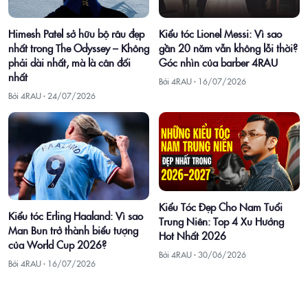
Himesh Patel sở hữu bộ râu đẹp
Kiểu tóc Lionel Messi: Vì sao
nhất trong The Odyssey – Không
gần 20 năm vẫn không lỗi thời?
phải dài nhất, mà là cân đối
Góc nhìn của barber 4RAU
nhất
Bởi 4RAU ·
16/07/2026
Bởi 4RAU ·
24/07/2026
Kiểu Tóc Đẹp Cho Nam Tuổi
Kiểu tóc Erling Haaland: Vì sao
Trung Niên: Top 4 Xu Hướng
Man Bun trở thành biểu tượng
Hot Nhất 2026
của World Cup 2026?
Bởi 4RAU ·
30/06/2026
Bởi 4RAU ·
16/07/2026