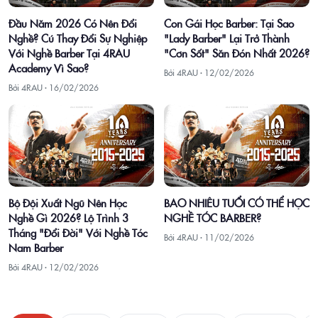
Đầu Năm 2026 Có Nên Đổi
Con Gái Học Barber: Tại Sao
Nghề? Cú Thay Đổi Sự Nghiệp
"Lady Barber" Lại Trở Thành
Với Nghề Barber Tại 4RAU
"Cơn Sốt" Săn Đón Nhất 2026?
Academy Vì Sao?
Bởi 4RAU ·
12/02/2026
Bởi 4RAU ·
16/02/2026
Bộ Đội Xuất Ngũ Nên Học
BAO NHIÊU TUỔI CÓ THỂ HỌC
Nghề Gì 2026? Lộ Trình 3
NGHỀ TÓC BARBER?
Tháng "Đổi Đời" Với Nghề Tóc
Bởi 4RAU ·
11/02/2026
Nam Barber
Bởi 4RAU ·
12/02/2026