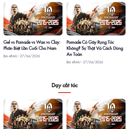
Gel vs Pomade vs Wax vs Clay:
Pomade Có Gây Rụng Tóc
Phân Biệt Lần Cuối Cho Nam
Không? Sự Thật Và Cách Dùng
An Toàn
Bởi 4RAU ·
27/04/2026
Bởi 4RAU ·
27/04/2026
Dạy cắt tóc