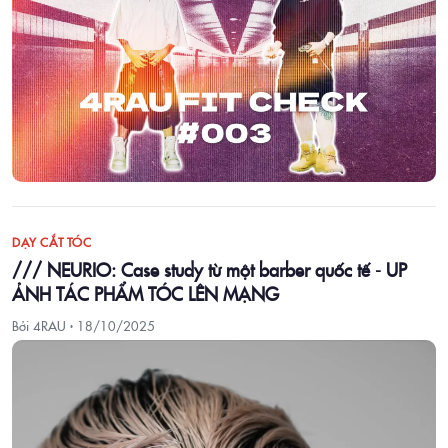
DẠY CẮT TÓC
/// NEURIO: Case study từ một barber quốc tế - UP
ẢNH TÁC PHẨM TÓC LÊN MẠNG
Bởi 4RAU ·
18/10/2025