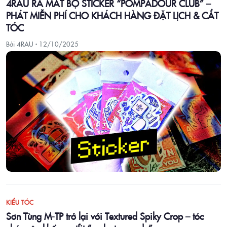
4RAU RA MẮT BỘ STICKER “POMPADOUR CLUB” –
PHÁT MIỄN PHÍ CHO KHÁCH HÀNG ĐẶT LỊCH & CẮT
TÓC
Bởi 4RAU ·
12/10/2025
KIỂU TÓC
Sơn Tùng M-TP trở lại với Textured Spiky Crop – tóc