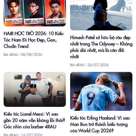
HAIR HỌC TRÒ 2026: 10 Kiểu
Himesh Patel sở hữu bộ râu đẹp
Tóc Nam Đi Học Đẹp, Gọn,
nhất trong The Odyssey – Không
Chuẩn Trend
phải dài nhất, mà là cân đối
Bởi 4RAU ·
08/08/2026
nhất
Bởi 4RAU ·
24/07/2026
Kiểu tóc Lionel Messi: Vì sao
Kiểu tóc Erling Haaland: Vì sao
gần 20 năm vẫn không lỗi thời?
Man Bun trở thành biểu tượng
Góc nhìn của barber 4RAU
của World Cup 2026?
Bởi 4RAU ·
16/07/2026