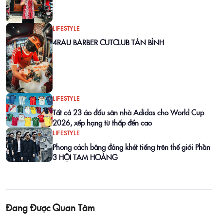
LIFESTYLE
4RAU BARBER CUTCLUB TÂN BÌNH
LIFESTYLE
Tất cả 23 áo đấu sân nhà Adidas cho World Cup
2026, xếp hạng từ thấp đến cao
LIFESTYLE
Phong cách băng đảng khét tiếng trên thế giới Phần
3 HỘI TAM HOÀNG
Đang Được Quan Tâm