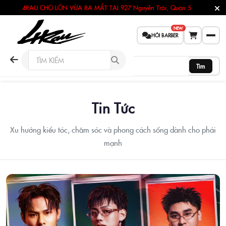
4RAU CHỢ LỚN VỪA RA MẮT TẠI
927 Nguyễn Trãi, Quận 5
NEW
HỎI BARBER
Tìm
Tin Tức
Xu hướng kiểu tóc, chăm sóc và phong cách sống dành cho phái
mạnh