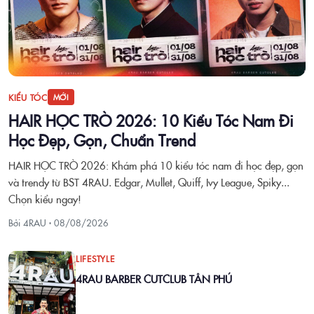
KIỂU TÓC
MỚI
HAIR HỌC TRÒ 2026: 10 Kiểu Tóc Nam Đi
Học Đẹp, Gọn, Chuẩn Trend
HAIR HỌC TRÒ 2026: Khám phá 10 kiểu tóc nam đi học đẹp, gọn
và trendy từ BST 4RAU. Edgar, Mullet, Quiff, Ivy League, Spiky...
Chọn kiểu ngay!
Bởi 4RAU ·
08/08/2026
LIFESTYLE
4RAU BARBER CUTCLUB TÂN PHÚ