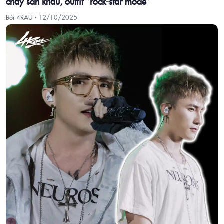
cháy sân khấu, outfit “rock-star mode”
Bởi 4RAU ·
12/10/2025