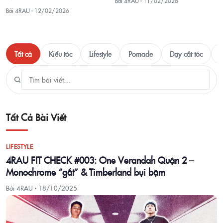
Bởi 4RAU ·
11/02/2026
Bởi 4RAU ·
12/02/2026
Tất cả
Kiểu tóc
Lifestyle
Pomade
Dạy cắt tóc
T
Tất Cả Bài Viết
LIFESTYLE
4RAU FIT CHECK #003: One Verandah Quận 2 –
Monochrome “gắt” & Timberland bụi bặm
Bởi 4RAU ·
18/10/2025