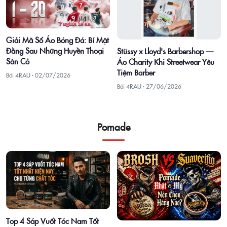
Giải Mã Số Áo Bóng Đá: Bí Mật
Đằng Sau Những Huyền Thoại
Stüssy x Lloyd's Barbershop —
Sân Cỏ
Áo Charity Khi Streetwear Yêu
Tiệm Barber
Bởi 4RAU ·
02/07/2026
Bởi 4RAU ·
27/06/2026
Pomade
Top 4 Sáp Vuốt Tóc Nam Tốt