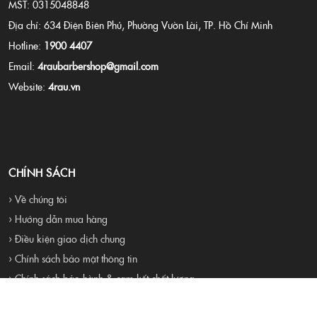
MST: 0315048848
Địa chỉ: 634 Điện Biên Phủ, Phường Vườn Lài, TP. Hồ Chí Minh
Hotline:
1900 4407
Email:
4raubarbershop@gmail.com
Website:
4rau.vn
CHÍNH SÁCH
› Về chúng tôi
› Hướng dẫn mua hàng
› Điều kiện giao dịch chung
› Chính sách bảo mật thông tin
› Chính sách bảo hành & cam kết chất lượng
› Chính sách mua hàng và thanh toán