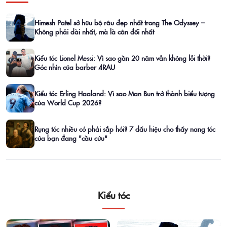
Himesh Patel sở hữu bộ râu đẹp nhất trong The Odyssey –
Không phải dài nhất, mà là cân đối nhất
Kiểu tóc Lionel Messi: Vì sao gần 20 năm vẫn không lỗi thời?
Góc nhìn của barber 4RAU
Kiểu tóc Erling Haaland: Vì sao Man Bun trở thành biểu tượng
của World Cup 2026?
Rụng tóc nhiều có phải sắp hói? 7 dấu hiệu cho thấy nang tóc
của bạn đang "cầu cứu"
Kiểu tóc