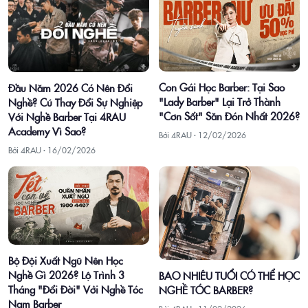
Con Gái Học Barber: Tại Sao
Đầu Năm 2026 Có Nên Đổi
"Lady Barber" Lại Trở Thành
Nghề? Cú Thay Đổi Sự Nghiệp
"Cơn Sốt" Săn Đón Nhất 2026?
Với Nghề Barber Tại 4RAU
Academy Vì Sao?
Bởi 4RAU ·
12/02/2026
Bởi 4RAU ·
16/02/2026
Bộ Đội Xuất Ngũ Nên Học
Nghề Gì 2026? Lộ Trình 3
BAO NHIÊU TUỔI CÓ THỂ HỌC
Tháng "Đổi Đời" Với Nghề Tóc
NGHỀ TÓC BARBER?
Nam Barber