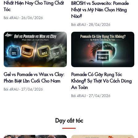
Nhất Hiện Nay Cho Từng Chất
BROSH vs Suavecito: Pomade
Tóc
Nhật vs Mỹ Nên Chọn Hãng
Nào?
Bởi 4RAU ·
26/06/2026
Bởi 4RAU ·
28/04/2026
Gel vs Pomade vs Wax vs Clay:
Pomade Có Gây Rụng Tóc
Phân Biệt Lần Cuối Cho Nam
Không? Sự Thật Và Cách Dùng
An Toàn
Bởi 4RAU ·
27/04/2026
Bởi 4RAU ·
27/04/2026
Dạy cắt tóc