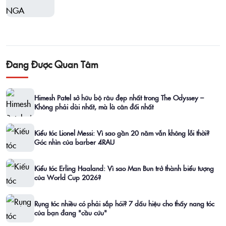
Đang Được Quan Tâm
Himesh Patel sở hữu bộ râu đẹp nhất trong The Odyssey –
Không phải dài nhất, mà là cân đối nhất
Kiểu tóc Lionel Messi: Vì sao gần 20 năm vẫn không lỗi thời?
Góc nhìn của barber 4RAU
Kiểu tóc Erling Haaland: Vì sao Man Bun trở thành biểu tượng
của World Cup 2026?
Rụng tóc nhiều có phải sắp hói? 7 dấu hiệu cho thấy nang tóc
của bạn đang "cầu cứu"