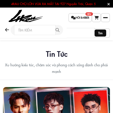
4RAU CHỢ LỚN VỪA RA MẮT TẠI
927 Nguyễn Trãi, Quận 5
NEW
HỎI BARBER
Tìm
Tin Tức
Xu hướng kiểu tóc, chăm sóc và phong cách sống dành cho phái
mạnh