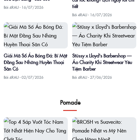
tiết
Bởi 4RAU ·
16/07/2026
Bởi 4RAU ·
16/07/2026
Giải Mã Số Áo Bóng Đá: Bí Mật
Stüssy x Lloyd's Barbershop —
Đằng Sau Những Huyền Thoại
Áo Charity Khi Streetwear Yêu
Sân Cỏ
Tiệm Barber
Bởi 4RAU ·
02/07/2026
Bởi 4RAU ·
27/06/2026
Pomade