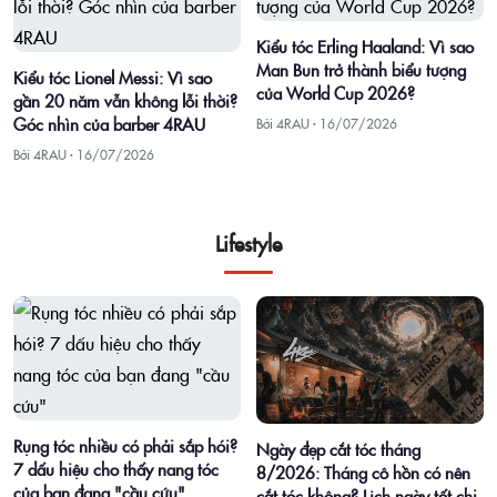
Kiểu tóc Erling Haaland: Vì sao
Man Bun trở thành biểu tượng
Kiểu tóc Lionel Messi: Vì sao
của World Cup 2026?
gần 20 năm vẫn không lỗi thời?
Góc nhìn của barber 4RAU
Bởi 4RAU ·
16/07/2026
Bởi 4RAU ·
16/07/2026
Lifestyle
Rụng tóc nhiều có phải sắp hói?
Ngày đẹp cắt tóc tháng
7 dấu hiệu cho thấy nang tóc
8/2026: Tháng cô hồn có nên
của bạn đang "cầu cứu"
cắt tóc không? Lịch ngày tốt chi