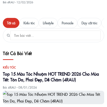
Bởi 4RAU ·
12/02/2026
Tất cả
Kiểu tóc
Lifestyle
Pomade
Dạy cắt tóc
T
Tất Cả Bài Viết
KIỂU TÓC
Top 15 Màu Tóc Nhuộm HOT TREND 2026 Cho Mùa
Tết: Tôn Da, Phai Đẹp, Dễ Chăm (4RAU)
Bởi 4RAU ·
08/01/2026