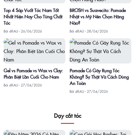
Top 4 Sáp Vuốt Tóc Nam Tốt
BROSH vs Suavecito: Pomade
Nhất Hiện Nay Cho Từng Chất
Nhật vs Mỹ Nên Chọn Hãng
Tóc
Nào?
Bởi 4RAU ·
26/06/2026
Bởi 4RAU ·
28/04/2026
Gel vs Pomade vs Wax vs Clay:
Pomade Có Gây Rụng Tóc
Phân Biệt Lần Cuối Cho Nam
Không? Sự Thật Và Cách Dùng
An Toàn
Bởi 4RAU ·
27/04/2026
Bởi 4RAU ·
27/04/2026
Dạy cắt tóc