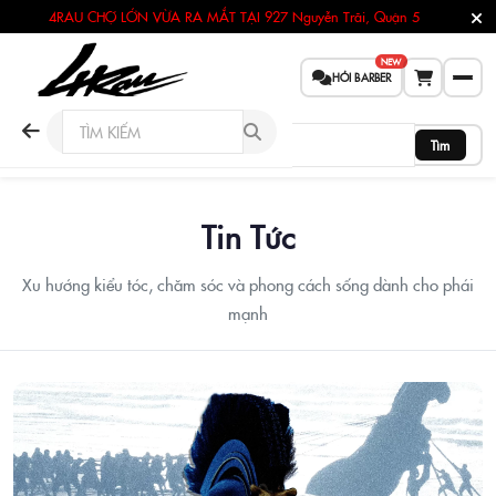
4RAU CHỢ LỚN VỪA RA MẮT TẠI
927 Nguyễn Trãi, Quận 5
NEW
HỎI BARBER
Tìm
Tin Tức
Xu hướng kiểu tóc, chăm sóc và phong cách sống dành cho phái
mạnh