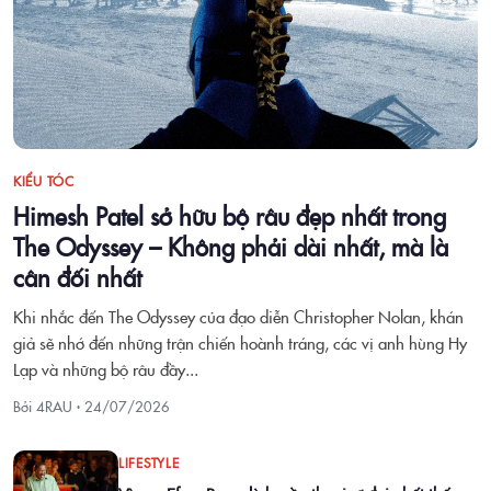
KIỂU TÓC
Himesh Patel sở hữu bộ râu đẹp nhất trong
The Odyssey – Không phải dài nhất, mà là
cân đối nhất
Khi nhắc đến The Odyssey của đạo diễn Christopher Nolan, khán
giả sẽ nhớ đến những trận chiến hoành tráng, các vị anh hùng Hy
Lạp và những bộ râu đầy...
Bởi 4RAU ·
24/07/2026
LIFESTYLE