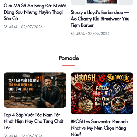
Giải Mã Số Áo Bóng Đá: Bí Mật
Đằng Sau Những Huyền Thoại
Stüssy x Lloyd's Barbershop —
Sân Cỏ
Áo Charity Khi Streetwear Yêu
Tiệm Barber
Bởi 4RAU ·
02/07/2026
Bởi 4RAU ·
27/06/2026
Pomade
Top 4 Sáp Vuốt Tóc Nam Tốt
Nhất Hiện Nay Cho Từng Chất
BROSH vs Suavecito: Pomade
Tóc
Nhật vs Mỹ Nên Chọn Hãng
Nào?
Bởi 4RAU ·
26/06/2026