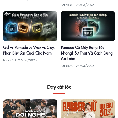
Bởi 4RAU ·
28/04/2026
Gel vs Pomade vs Wax vs Clay:
Pomade Có Gây Rụng Tóc
Phân Biệt Lần Cuối Cho Nam
Không? Sự Thật Và Cách Dùng
An Toàn
Bởi 4RAU ·
27/04/2026
Bởi 4RAU ·
27/04/2026
Dạy cắt tóc