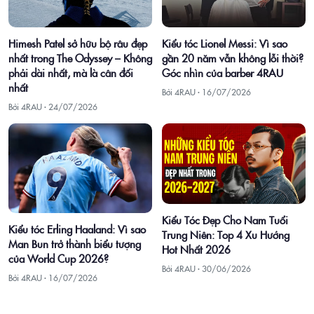
Himesh Patel sở hữu bộ râu đẹp
Kiểu tóc Lionel Messi: Vì sao
nhất trong The Odyssey – Không
gần 20 năm vẫn không lỗi thời?
phải dài nhất, mà là cân đối
Góc nhìn của barber 4RAU
nhất
Bởi 4RAU ·
16/07/2026
Bởi 4RAU ·
24/07/2026
Kiểu Tóc Đẹp Cho Nam Tuổi
Kiểu tóc Erling Haaland: Vì sao
Trung Niên: Top 4 Xu Hướng
Man Bun trở thành biểu tượng
Hot Nhất 2026
của World Cup 2026?
Bởi 4RAU ·
30/06/2026
Bởi 4RAU ·
16/07/2026