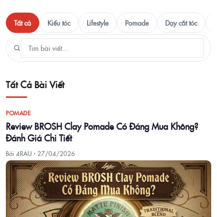
Tất cả
Kiểu tóc
Lifestyle
Pomade
Dạy cắt tóc
T
Tất Cả Bài Viết
POMADE
Review BROSH Clay Pomade Có Đáng Mua Không?
Đánh Giá Chi Tiết
Bởi 4RAU ·
27/04/2026