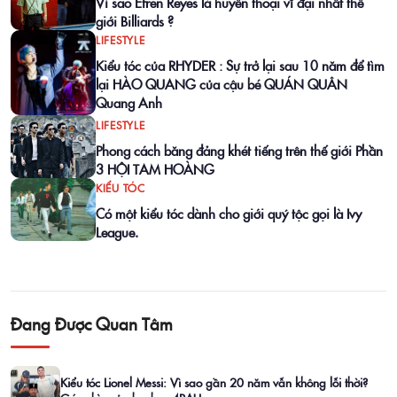
Vì sao Efren Reyes là huyền thoại vĩ đại nhất thế
giới Billiards ?
LIFESTYLE
Kiểu tóc của RHYDER : Sự trở lại sau 10 năm để tìm
lại HÀO QUANG của cậu bé QUÁN QUÂN
Quang Anh
LIFESTYLE
Phong cách băng đảng khét tiếng trên thế giới Phần
3 HỘI TAM HOÀNG
KIỂU TÓC
Có một kiểu tóc dành cho giới quý tộc gọi là Ivy
League.
Đang Được Quan Tâm
Kiểu tóc Lionel Messi: Vì sao gần 20 năm vẫn không lỗi thời?