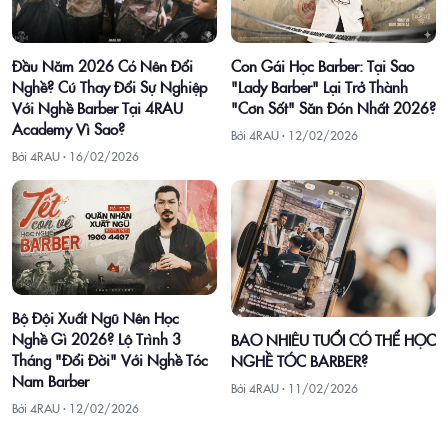
Con Gái Học Barber: Tại Sao
Đầu Năm 2026 Có Nên Đổi
"Lady Barber" Lại Trở Thành
Nghề? Cú Thay Đổi Sự Nghiệp
"Cơn Sốt" Săn Đón Nhất 2026?
Với Nghề Barber Tại 4RAU
Academy Vì Sao?
Bởi 4RAU ·
12/02/2026
Bởi 4RAU ·
16/02/2026
Bộ Đội Xuất Ngũ Nên Học
Nghề Gì 2026? Lộ Trình 3
BAO NHIÊU TUỔI CÓ THỂ HỌC
Tháng "Đổi Đời" Với Nghề Tóc
NGHỀ TÓC BARBER?
Nam Barber
Bởi 4RAU ·
11/02/2026
Bởi 4RAU ·
12/02/2026