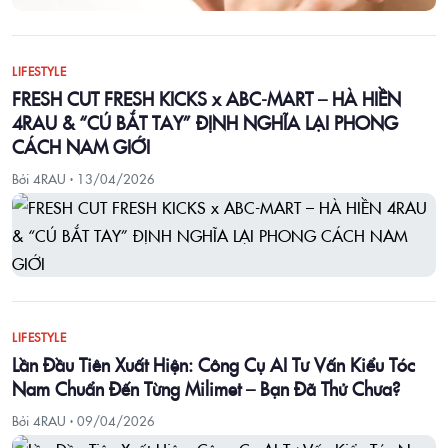
LIFESTYLE
FRESH CUT FRESH KICKS x ABC-MART – HÀ HIỀN
4RAU & “CÚ BẮT TAY” ĐỊNH NGHĨA LẠI PHONG
CÁCH NAM GIỚI
Bởi 4RAU ·
13/04/2026
LIFESTYLE
Lần Đầu Tiên Xuất Hiện: Công Cụ AI Tư Vấn Kiểu Tóc
Nam Chuẩn Đến Từng Milimet – Bạn Đã Thử Chưa?
Bởi 4RAU ·
09/04/2026