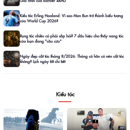
Góc nhìn của barber 4RAU
Kiểu tóc Erling Haaland: Vì sao Man Bun trở thành biểu tượng
của World Cup 2026?
Rụng tóc nhiều có phải sắp hói? 7 dấu hiệu cho thấy nang tóc
của bạn đang "cầu cứu"
Ngày đẹp cắt tóc tháng 8/2026: Tháng cô hồn có nên cắt tóc
không? Lịch ngày tốt chi tiết
Kiểu tóc