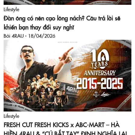
Lifestyle
Đàn ông có nên cạo lông nách? Câu trả lời sẽ
khiến bạn thay đổi suy nghĩ
Bởi 4RAU ·
18/04/2026
Lifestyle
FRESH CUT FRESH KICKS x ABC-MART – HÀ
HIỀN 4RAU & “CÚ BẮT TAY” ĐỊNH NGHĨA LẠI