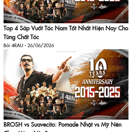
Top 4 Sáp Vuốt Tóc Nam Tốt Nhất Hiện Nay Cho
Từng Chất Tóc
Bởi 4RAU ·
26/06/2026
BROSH vs Suavecito: Pomade Nhật vs Mỹ Nên