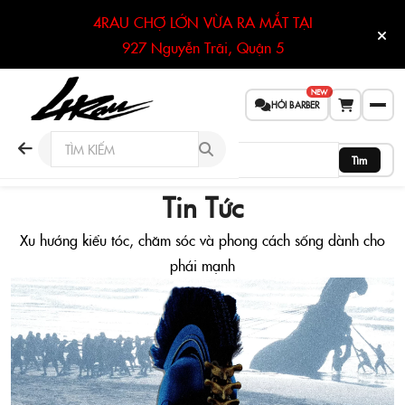
4RAU CHỢ LỚN VỪA RA MẮT TẠI
927 Nguyễn Trãi, Quận 5
NEW
HỎI BARBER
Tìm
Tin Tức
Xu hướng kiểu tóc, chăm sóc và phong cách sống dành cho
phái mạnh