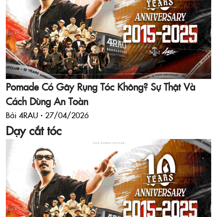
Pomade Có Gây Rụng Tóc Không? Sự Thật Và
Cách Dùng An Toàn
Bởi 4RAU ·
27/04/2026
Dạy cắt tóc