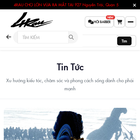
4RAU CHỢ LỚN VỪA RA MẮT TẠI
927 Nguyễn Trãi, Quận 5
NEW
HỎI BARBER
Tìm
Tin Tức
Xu hướng kiểu tóc, chăm sóc và phong cách sống dành cho phái
mạnh