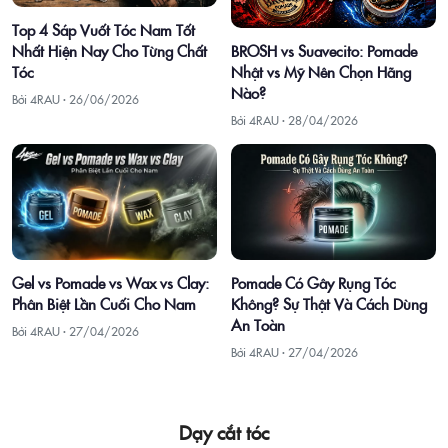
Top 4 Sáp Vuốt Tóc Nam Tốt
Nhất Hiện Nay Cho Từng Chất
BROSH vs Suavecito: Pomade
Tóc
Nhật vs Mỹ Nên Chọn Hãng
Nào?
Bởi 4RAU ·
26/06/2026
Bởi 4RAU ·
28/04/2026
Gel vs Pomade vs Wax vs Clay:
Pomade Có Gây Rụng Tóc
Phân Biệt Lần Cuối Cho Nam
Không? Sự Thật Và Cách Dùng
An Toàn
Bởi 4RAU ·
27/04/2026
Bởi 4RAU ·
27/04/2026
Dạy cắt tóc