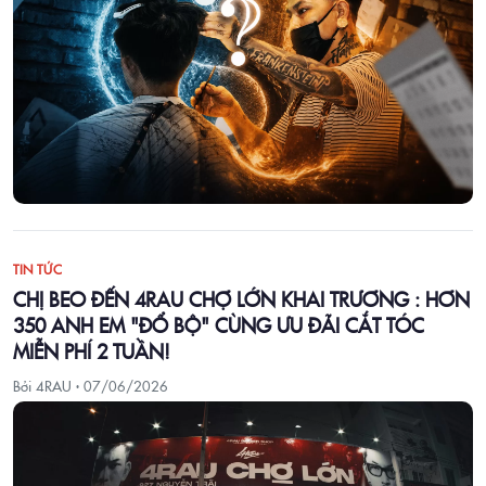
TIN TỨC
CHỊ BEO ĐẾN 4RAU CHỢ LỚN KHAI TRƯƠNG : HƠN
350 ANH EM "ĐỔ BỘ" CÙNG ƯU ĐÃI CẮT TÓC
MIỄN PHÍ 2 TUẦN!
Bởi 4RAU ·
07/06/2026