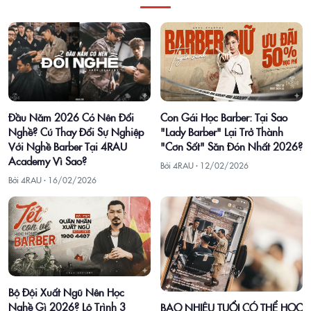
Con Gái Học Barber: Tại Sao
Đầu Năm 2026 Có Nên Đổi
"Lady Barber" Lại Trở Thành
Nghề? Cú Thay Đổi Sự Nghiệp
"Cơn Sốt" Săn Đón Nhất 2026?
Với Nghề Barber Tại 4RAU
Academy Vì Sao?
Bởi 4RAU ·
12/02/2026
Bởi 4RAU ·
16/02/2026
Bộ Đội Xuất Ngũ Nên Học
Nghề Gì 2026? Lộ Trình 3
BAO NHIÊU TUỔI CÓ THỂ HỌC