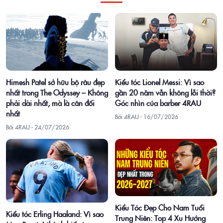
Himesh Patel sở hữu bộ râu đẹp
Kiểu tóc Lionel Messi: Vì sao
nhất trong The Odyssey – Không
gần 20 năm vẫn không lỗi thời?
phải dài nhất, mà là cân đối
Góc nhìn của barber 4RAU
nhất
Bởi 4RAU ·
16/07/2026
Bởi 4RAU ·
24/07/2026
Kiểu Tóc Đẹp Cho Nam Tuổi
Kiểu tóc Erling Haaland: Vì sao
Trung Niên: Top 4 Xu Hướng