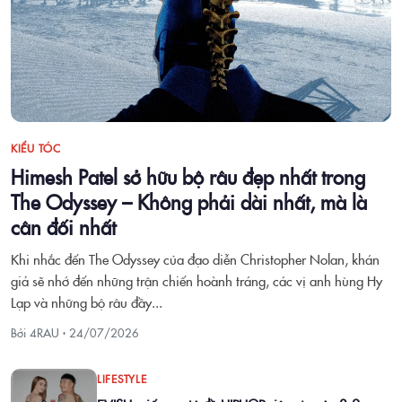
KIỂU TÓC
Himesh Patel sở hữu bộ râu đẹp nhất trong
The Odyssey – Không phải dài nhất, mà là
cân đối nhất
Khi nhắc đến The Odyssey của đạo diễn Christopher Nolan, khán
giả sẽ nhớ đến những trận chiến hoành tráng, các vị anh hùng Hy
Lạp và những bộ râu đầy...
Bởi 4RAU ·
24/07/2026
LIFESTYLE