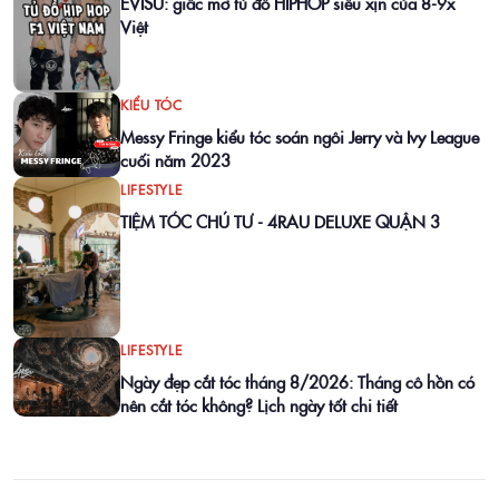
EVISU: giấc mơ tủ đồ HIPHOP siêu xịn của 8-9x
Việt
KIỂU TÓC
Messy Fringe kiểu tóc soán ngôi Jerry và Ivy League
cuối năm 2023
LIFESTYLE
TIỆM TÓC CHÚ TƯ - 4RAU DELUXE QUẬN 3
LIFESTYLE
Ngày đẹp cắt tóc tháng 8/2026: Tháng cô hồn có
nên cắt tóc không? Lịch ngày tốt chi tiết