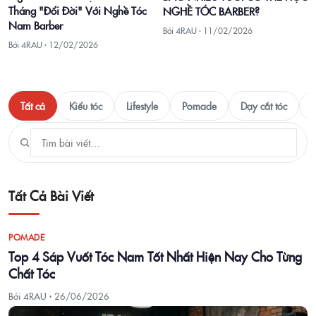
Tháng "Đổi Đời" Với Nghề Tóc
NGHỀ TÓC BARBER?
Nam Barber
Bởi 4RAU ·
11/02/2026
Bởi 4RAU ·
12/02/2026
Tất cả
Kiểu tóc
Lifestyle
Pomade
Dạy cắt tóc
T
Tất Cả Bài Viết
POMADE
Top 4 Sáp Vuốt Tóc Nam Tốt Nhất Hiện Nay Cho Từng
Chất Tóc
Bởi 4RAU ·
26/06/2026