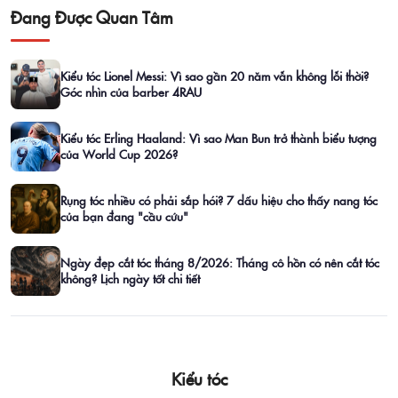
Đang Được Quan Tâm
Kiểu tóc Lionel Messi: Vì sao gần 20 năm vẫn không lỗi thời?
Góc nhìn của barber 4RAU
Kiểu tóc Erling Haaland: Vì sao Man Bun trở thành biểu tượng
của World Cup 2026?
Rụng tóc nhiều có phải sắp hói? 7 dấu hiệu cho thấy nang tóc
của bạn đang "cầu cứu"
Ngày đẹp cắt tóc tháng 8/2026: Tháng cô hồn có nên cắt tóc
không? Lịch ngày tốt chi tiết
Kiểu tóc