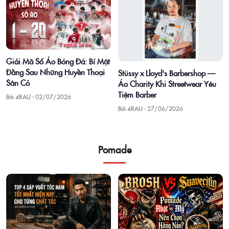
Giải Mã Số Áo Bóng Đá: Bí Mật
Đằng Sau Những Huyền Thoại
Stüssy x Lloyd's Barbershop —
Sân Cỏ
Áo Charity Khi Streetwear Yêu
Tiệm Barber
Bởi 4RAU ·
02/07/2026
Bởi 4RAU ·
27/06/2026
Pomade