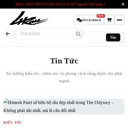
4RAU CHỢ LỚN VỪA RA MẮT TẠI
927 Nguyễn Trãi, Quận 5
NEW
HỎI BARBER
Tìm
Tin Tức
Xu hướng kiểu tóc, chăm sóc và phong cách sống dành cho phái
mạnh
KIỂU TÓC