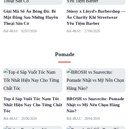
Giải Mã Số Áo Bóng Đá: Bí
Stüssy x Lloyd's Barbershop —
Mật Đằng Sau Những Huyền
Áo Charity Khi Streetwear
Thoại Sân Cỏ
Yêu Tiệm Barber
Bởi 4RAU ·
02/07/2026
Bởi 4RAU ·
27/06/2026
Pomade
Top 4 Sáp Vuốt Tóc Nam Tốt
BROSH vs Suavecito: Pomade
Nhất Hiện Nay Cho Từng Chất
Nhật vs Mỹ Nên Chọn Hãng
Tóc
Nào?
Bởi 4RAU ·
26/06/2026
Bởi 4RAU ·
28/04/2026