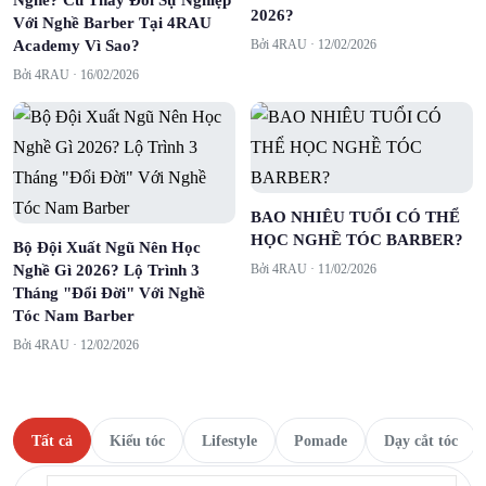
Nghề? Cú Thay Đổi Sự Nghiệp
2026?
Với Nghề Barber Tại 4RAU
Academy Vì Sao?
Bởi 4RAU ·
12/02/2026
Bởi 4RAU ·
16/02/2026
BAO NHIÊU TUỔI CÓ THỂ
HỌC NGHỀ TÓC BARBER?
Bộ Đội Xuất Ngũ Nên Học
Nghề Gì 2026? Lộ Trình 3
Bởi 4RAU ·
11/02/2026
Tháng "Đổi Đời" Với Nghề
Tóc Nam Barber
Bởi 4RAU ·
12/02/2026
Tất cả
Kiểu tóc
Lifestyle
Pomade
Dạy cắt tóc