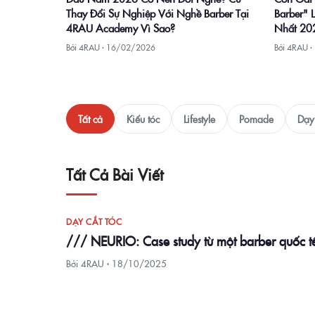
Barber" 
Thay Đổi Sự Nghiệp Với Nghề Barber Tại
Nhất 20
4RAU Academy Vì Sao?
Bởi 4RAU ·
Bởi 4RAU ·
16/02/2026
Tất cả
Kiểu tóc
Lifestyle
Pomade
Dạy 
Tất Cả Bài Viết
DẠY CẮT TÓC
/// NEURIO: Case study từ một barber qu
Bởi 4RAU ·
18/10/2025