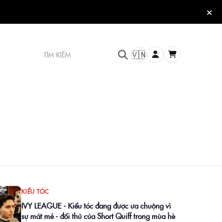
TÌM KIẾM
🇻🇳
KIỂU TÓC
IVY LEAGUE - Kiểu tóc đang được ưa chuộng vì
sự mát mẻ - đối thủ của Short Quiff trong mùa hè