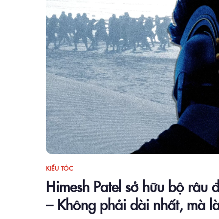
KIỂU TÓC
Himesh Patel sở hữu bộ râu 
– Không phải dài nhất, mà là