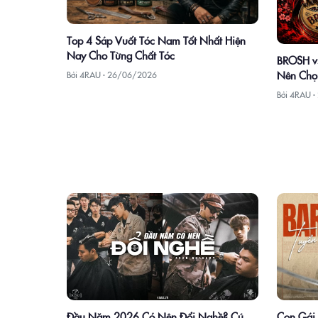
Top 4 Sáp Vuốt Tóc Nam Tốt Nhất Hiện
Nay Cho Từng Chất Tóc
BROSH vs
Nên Chọ
Bởi 4RAU ·
26/06/2026
Bởi 4RAU ·
Con Gái 
Đầu Năm 2026 Có Nên Đổi Nghề? Cú