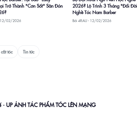
Lại Trở Thành "Cơn Sốt" Săn Đón
2026? Lộ Trình 3 Tháng "Đổi Đời
26?
Nghề Tóc Nam Barber
12/02/2026
Bởi 4RAU ·
12/02/2026
cắt tóc
Tin tức
ốc tế - UP ẢNH TÁC PHẨM TÓC LÊN MẠNG