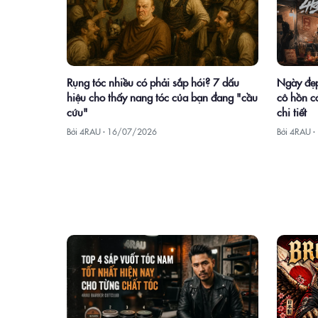
Rụng tóc nhiều có phải sắp hói? 7 dấu
Ngày đẹp
hiệu cho thấy nang tóc của bạn đang "cầu
cô hồn có
cứu"
chi tiết
Bởi 4RAU ·
16/07/2026
Bởi 4RAU ·