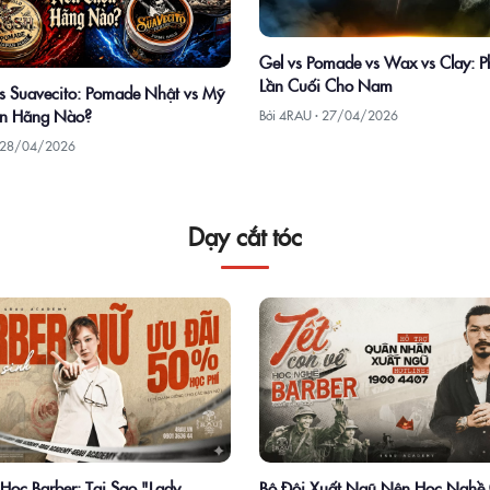
Gel vs Pomade vs Wax vs Clay: P
Lần Cuối Cho Nam
 Suavecito: Pomade Nhật vs Mỹ
n Hãng Nào?
Bởi 4RAU ·
27/04/2026
28/04/2026
Dạy cắt tóc
Học Barber: Tại Sao "Lady
Bộ Đội Xuất Ngũ Nên Học Nghề