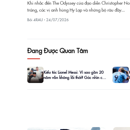
Khi nhắc đến The Odyssey của đạo diễn Christopher No
tráng, các vị anh hùng Hy Lạp và những bộ râu đầy...
Bởi 4RAU ·
24/07/2026
Đang Được Quan Tâm
Kiểu tóc Lionel Messi: Vì sao gần 20
năm vẫn không lỗi thời? Góc nhìn của
barber 4RAU