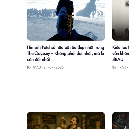
Himesh Patel sở hữu bộ râu đẹp nhất trong
Kiểu tóc
The Odyssey – Không phải dài nhất, mà là
vẫn khôn
cân đối nhất
4RAU
Bởi 4RAU ·
24/07/2026
Bởi 4RAU ·