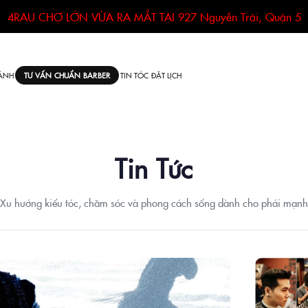
4RAU CHỢ LỚN VỪA RA MẮT TẠI
927 Nguyễn Trãi, Quận 5
ÁNH
TIN TÓC
ĐẶT LỊCH
TƯ VẤN CHUẨN BARBER
Tin Tức
Xu hướng kiểu tóc, chăm sóc và phong cách sống dành cho phái mạnh