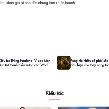
lan, khán giả sẽ nhớ đến những trận chiến hoành
Kiểu tóc Erling Haaland: Vì sao Man
Rụng tóc nhiều có phải sắp
Bun trở thành biểu tượng của World
dấu hiệu cho thấy nang tó
Cup 2026?
đang "cầu cứu"
Kiểu tóc