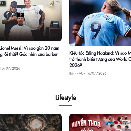
 Lionel Messi: Vì sao gần 20 năm
Kiểu tóc Erling Haaland: Vì sao 
g lỗi thời? Góc nhìn của barber
trở thành biểu tượng của World 
2026?
16/07/2026
Bởi 4RAU ·
16/07/2026
Lifestyle