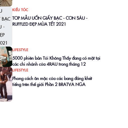
KIỂU TÓC
TOP MẪU UỐN GIẤY BẠC - CON SÂU -
RUFFLED ĐẸP MÙA TẾT 2021
LIFESTYLE
5000 phiên bản Túi Không Thấy đang có mặt tại
các chi nhánh của 4RAU trong tháng 12
LIFESTYLE
Phong cách ăn mặc của các bang đảng khét
tiếng trên thế giới Phần 2 BRATVA NGA