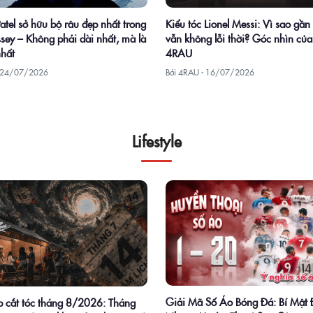
atel sở hữu bộ râu đẹp nhất trong
Kiểu tóc Lionel Messi: Vì sao gầ
sey – Không phải dài nhất, mà là
vẫn không lỗi thời? Góc nhìn của
nhất
4RAU
24/07/2026
Bởi 4RAU ·
16/07/2026
Lifestyle
Giải Mã Số Áo Bóng Đá: Bí Mật
 cắt tóc tháng 8/2026: Tháng