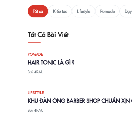
Tất cả
Kiểu tóc
Lifestyle
Pomade
Dạy 
Tất Cả Bài Viết
POMADE
HAIR TONIC LÀ GÌ ?
Bởi 4RAU
LIFESTYLE
KHU ĐÀN ÔNG BARBER SHOP CHUẨN XỊN 
Bởi 4RAU