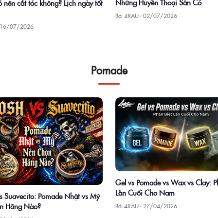
Những Huyền Thoại Sân Cỏ
 nên cắt tóc không? Lịch ngày tốt
Bởi 4RAU ·
02/07/2026
16/07/2026
Pomade
Gel vs Pomade vs Wax vs Clay: P
Lần Cuối Cho Nam
 Suavecito: Pomade Nhật vs Mỹ
n Hãng Nào?
Bởi 4RAU ·
27/04/2026