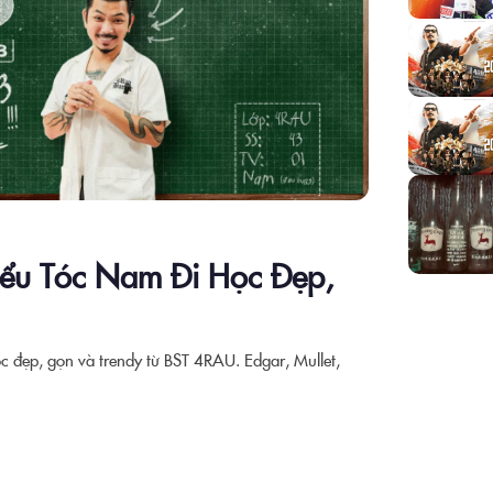
ểu Tóc Nam Đi Học Đẹp,
đẹp, gọn và trendy từ BST 4RAU. Edgar, Mullet,