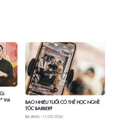
 Gì
" Với
BAO NHIÊU TUỔI CÓ THỂ HỌC NGHỀ
TÓC BARBER?
Bởi 4RAU ·
11/02/2026