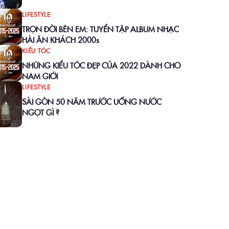
LIFESTYLE
TRỌN ĐỜI BÊN EM: TUYỂN TẬP ALBUM NHẠC
HÀI ĂN KHÁCH 2000s
KIỂU TÓC
NHỮNG KIỂU TÓC ĐẸP CỦA 2022 DÀNH CHO
NAM GIỚI
LIFESTYLE
SÀI GÒN 50 NĂM TRƯỚC UỐNG NƯỚC
NGỌT GÌ ?