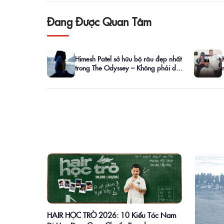
Đang Được Quan Tâm
Himesh Patel sở hữu bộ râu đẹp nhất
trong The Odyssey – Không phải dài
nhất, mà là cân đối nhất
HAIR HỌC TRÒ 2026: 10 Kiểu Tóc Nam