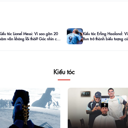
Kiểu tóc Lionel Messi: Vì sao gần 20
Kiểu tóc Erling Haaland: V
năm vẫn không lỗi thời? Góc nhìn của
Bun trở thành biểu tượng 
barber 4RAU
Cup 2026?
Kiểu tóc