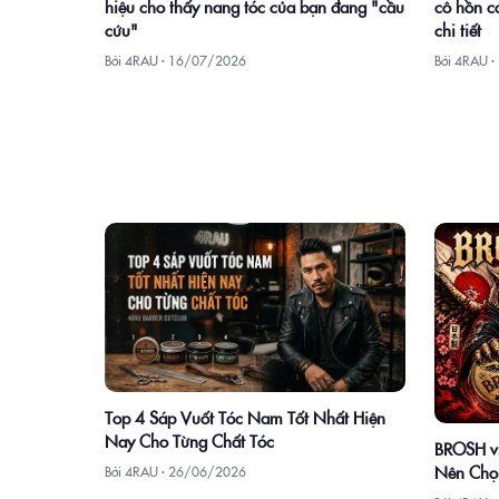
hiệu cho thấy nang tóc của bạn đang "cầu
cô hồn có
cứu"
chi tiết
Bởi 4RAU ·
16/07/2026
Bởi 4RAU ·
Top 4 Sáp Vuốt Tóc Nam Tốt Nhất Hiện
Nay Cho Từng Chất Tóc
BROSH vs
Nên Chọ
Bởi 4RAU ·
26/06/2026