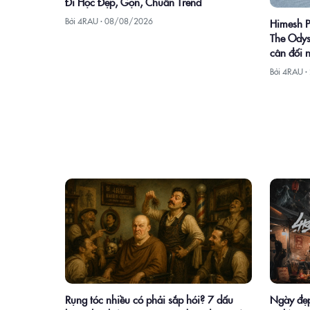
Đi Học Đẹp, Gọn, Chuẩn Trend
Bởi 4RAU ·
08/08/2026
Himesh P
The Odys
cân đối 
Bởi 4RAU ·
Rụng tóc nhiều có phải sắp hói? 7 dấu
Ngày đẹp