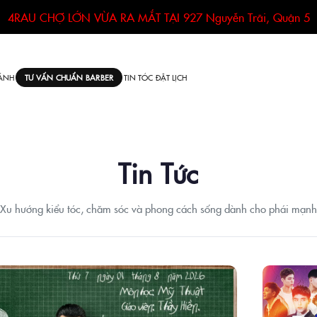
4RAU CHỢ LỚN VỪA RA MẮT TẠI
927 Nguyễn Trãi, Quận 5
ÁNH
TIN TÓC
ĐẶT LỊCH
TƯ VẤN CHUẨN BARBER
Tin Tức
Xu hướng kiểu tóc, chăm sóc và phong cách sống dành cho phái mạnh