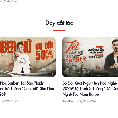
28/04/2026
Dạy cắt tóc
Học Barber: Tại Sao "Lady
Bộ Đội Xuất Ngũ Nên Học Nghề
Lại Trở Thành "Cơn Sốt" Săn Đón
2026? Lộ Trình 3 Tháng "Đổi Đời
26?
Nghề Tóc Nam Barber
12/02/2026
Bởi 4RAU ·
12/02/2026