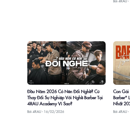
Bởi 4RAU ·
Con Gái 
Đầu Năm 2026 Có Nên Đổi Nghề? Cú
Barber" 
Thay Đổi Sự Nghiệp Với Nghề Barber Tại
Nhất 20
4RAU Academy Vì Sao?
Bởi 4RAU ·
Bởi 4RAU ·
16/02/2026