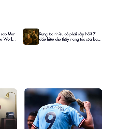
ì sao Man
Rụng tóc nhiều có phải sắp hói? 7
của World
dấu hiệu cho thấy nang tóc của bạn
đang "cầu cứu"