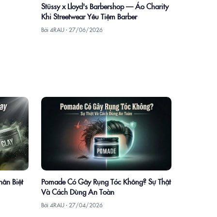
Stüssy x Lloyd's Barbershop — Áo Charity
Khi Streetwear Yêu Tiệm Barber
Bởi 4RAU ·
27/06/2026
hân Biệt
Pomade Có Gây Rụng Tóc Không? Sự Thật
Và Cách Dùng An Toàn
Bởi 4RAU ·
27/04/2026