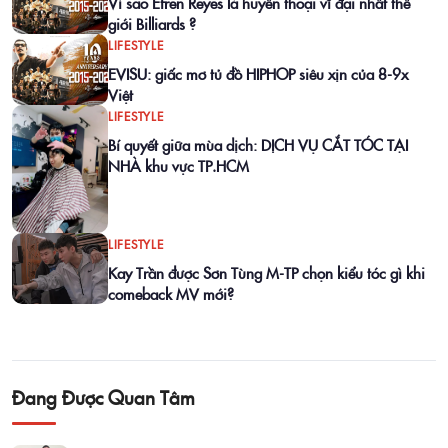
Vì sao Efren Reyes là huyền thoại vĩ đại nhất thế
giới Billiards ?
LIFESTYLE
EVISU: giấc mơ tủ đồ HIPHOP siêu xịn của 8-9x
Việt
LIFESTYLE
Bí quyết giữa mùa dịch: DỊCH VỤ CẮT TÓC TẠI
NHÀ khu vực TP.HCM
LIFESTYLE
Kay Trần được Sơn Tùng M-TP chọn kiểu tóc gì khi
comeback MV mới?
Đang Được Quan Tâm