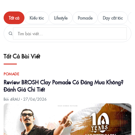
Tất cả
Kiểu tóc
Lifestyle
Pomade
Dạy cắt tóc
T
Tất Cả Bài Viết
POMADE
Review BROSH Clay Pomade Có Đáng Mua Không?
Đánh Giá Chi Tiết
Bởi 4RAU ·
27/04/2026