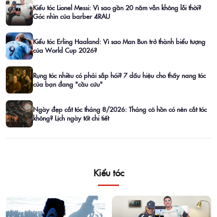
Kiểu tóc Lionel Messi: Vì sao gần 20 năm vẫn không lỗi thời?
Góc nhìn của barber 4RAU
Kiểu tóc Erling Haaland: Vì sao Man Bun trở thành biểu tượng
của World Cup 2026?
Rụng tóc nhiều có phải sắp hói? 7 dấu hiệu cho thấy nang tóc
của bạn đang "cầu cứu"
Ngày đẹp cắt tóc tháng 8/2026: Tháng cô hồn có nên cắt tóc
không? Lịch ngày tốt chi tiết
Kiểu tóc