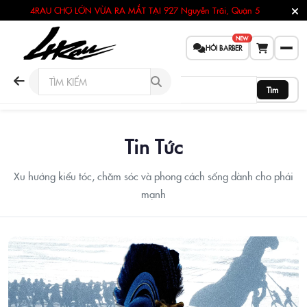
4RAU CHỢ LỚN VỪA RA MẮT TẠI
927 Nguyễn Trãi, Quận 5
NEW
HỎI BARBER
Tìm
Tin Tức
Xu hướng kiểu tóc, chăm sóc và phong cách sống dành cho phái
mạnh