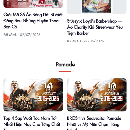
Giải Mã Số Áo Bóng Đá: Bí Mật
Đằng Sau Những Huyền Thoại
Stüssy x Lloyd's Barbershop —
Sân Cỏ
Áo Charity Khi Streetwear Yêu
Tiệm Barber
Bởi 4RAU ·
02/07/2026
Bởi 4RAU ·
27/06/2026
Pomade
Top 4 Sáp Vuốt Tóc Nam Tốt
BROSH vs Suavecito: Pomade
Nhất Hiện Nay Cho Từng Chất
Nhật vs Mỹ Nên Chọn Hãng