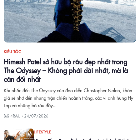
KIỂU TÓC
Himesh Patel sở hữu bộ râu đẹp nhất trong
The Odyssey – Không phải dài nhất, mà là
cân đối nhất
Khi nhắc đến The Odyssey của đạo diễn Christopher Nolan, khán
giả sẽ nhớ đến những trận chiến hoành tráng, các vị anh hùng Hy
Lạp và những bộ râu đầy...
Bởi 4RAU ·
24/07/2026
LIFESTYLE