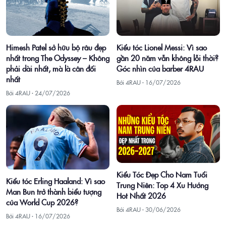
Himesh Patel sở hữu bộ râu đẹp
Kiểu tóc Lionel Messi: Vì sao
nhất trong The Odyssey – Không
gần 20 năm vẫn không lỗi thời?
phải dài nhất, mà là cân đối
Góc nhìn của barber 4RAU
nhất
Bởi 4RAU ·
16/07/2026
Bởi 4RAU ·
24/07/2026
Kiểu Tóc Đẹp Cho Nam Tuổi
Kiểu tóc Erling Haaland: Vì sao
Trung Niên: Top 4 Xu Hướng
Man Bun trở thành biểu tượng
Hot Nhất 2026
của World Cup 2026?
Bởi 4RAU ·
30/06/2026
Bởi 4RAU ·
16/07/2026