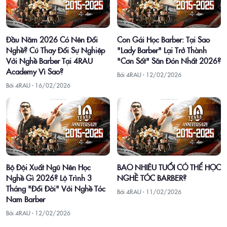
Đầu Năm 2026 Có Nên Đổi
Con Gái Học Barber: Tại Sao
Nghề? Cú Thay Đổi Sự Nghiệp
"Lady Barber" Lại Trở Thành
Với Nghề Barber Tại 4RAU
"Cơn Sốt" Săn Đón Nhất 2026?
Academy Vì Sao?
Bởi 4RAU ·
12/02/2026
Bởi 4RAU ·
16/02/2026
Bộ Đội Xuất Ngũ Nên Học
BAO NHIÊU TUỔI CÓ THỂ HỌC
Nghề Gì 2026? Lộ Trình 3
NGHỀ TÓC BARBER?
Tháng "Đổi Đời" Với Nghề Tóc
Bởi 4RAU ·
11/02/2026
Nam Barber
Bởi 4RAU ·
12/02/2026