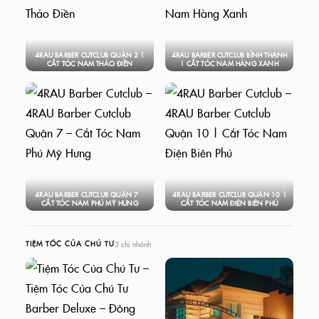
4RAU BARBER CUTCLUB QUẬN 2 |
4RAU BARBER CUTCLUB BÌNH THẠNH
CẮT TÓC NAM THẢO ĐIỀN
| CẮT TÓC NAM HÀNG XANH
4RAU BARBER CUTCLUB QUẬN 7 –
4RAU BARBER CUTCLUB QUẬN 10 |
CẮT TÓC NAM PHÚ MỸ HƯNG
CẮT TÓC NAM ĐIỆN BIÊN PHỦ
3 chi nhánh
TIỆM TÓC CỦA CHÚ TƯ