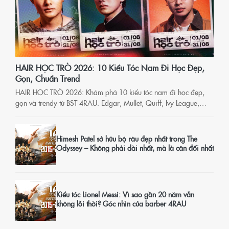
HAIR HỌC TRÒ 2026: 10 Kiểu Tóc Nam Đi Học Đẹp,
Gọn, Chuẩn Trend
HAIR HỌC TRÒ 2026: Khám phá 10 kiểu tóc nam đi học đẹp,
gọn và trendy từ BST 4RAU. Edgar, Mullet, Quiff, Ivy League,
Spiky... Chọn kiểu ngay!
Himesh Patel sở hữu bộ râu đẹp nhất trong The
Odyssey – Không phải dài nhất, mà là cân đối nhất
Kiểu tóc Lionel Messi: Vì sao gần 20 năm vẫn
không lỗi thời? Góc nhìn của barber 4RAU