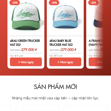
-20%
-20%
-20%
4RAU GREEN TRUCKER
4RAU BABY BLUE
A FRAME NEW 
HAT SS2
TRUCKER HAT SS2
(NAVY/WHITE)
279.000 ₫
279.000 ₫
360.00
349.000 ₫
349.000 ₫
450.000 ₫
Còn
4
/4 suất
Còn
5
/5 suất
Còn
4
/4 suất
⚡ Mua ngay
⚡ Mua ngay
⚡ Mua ng
SẢN PHẨM MỚI
Những mẫu mới nhất vừa cập bến — cập nhật liên tục.