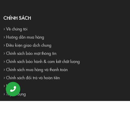
CHÍNH SÁCH
› Về chúng tôi
› Hướng dẫn mua hàng
› Điều kiện giao dịch chung
› Chính sách bảo mật thông tin
› Chính sách bảo hành & cam kết chất lượng
› Chính sách mua hàng và thanh toán
› Chính sách đổi trả và hoàn tiền
› Liên hệ
› Tuyển dụng
Proudly Built By 4RAU TEAM . All Rights Reserved
Đang online:
18