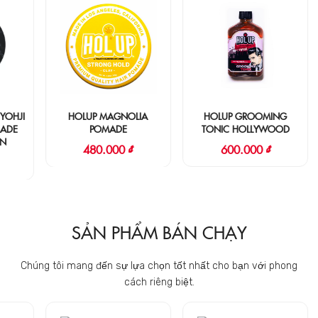
BRO
HOLUP MAGNOLIA
HOLUP GROOMING
POMADE
TONIC HOLLYWOOD
480.000 ₫
600.000 ₫
SẢN PHẨM BÁN CHẠY
Chúng tôi mang đến sự lựa chọn tốt nhất cho bạn với phong
cách riêng biệt.