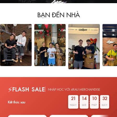
BẠN ĐẾN NHÀ
⚡
FLASH SALE
NHẬP HỌC VỚI 4RAU MERCHANDISE
21
14
10
31
:
:
:
Kết thúc sau
NGÀY
GIỜ
PHÚT
GIÂY