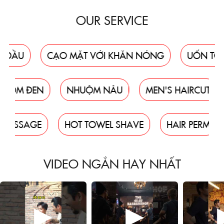
OUR SERVICE
U
CẠO MẶT VỚI KHĂN NÓNG
UỐN TÓC
NHUỘM ĐEN
NHUỘM NÂU
MEN'S HAIRC
SAGE
HOT TOWEL SHAVE
HAIR PERM
SI
VIDEO NGẮN HAY NHẤT
▶
▶