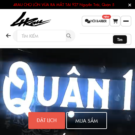
4RAU CHỢ LỚN VỪA RA MẮT TẠI
927 Nguyễn Trãi, Quận 5
NEW
HỎI BARBER
Tìm
4RAU BARBER CU
ĐẶT LỊCH
MUA SẮM