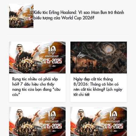
Kiểu tóc Erling Haaland: Vì sao Man Bun trở thành
biểu tượng của World Cup 2026?
Rụng tóc nhiều có phải sắp
Ngày đẹp cắt tóc tháng
hói? 7 dấu hiệu cho thấy
8/2026: Tháng cô hồn có
nang tóc của bạn đang "cầu
nên cắt tóc không? Lịch ngày
cứu"
tốt chi tiết